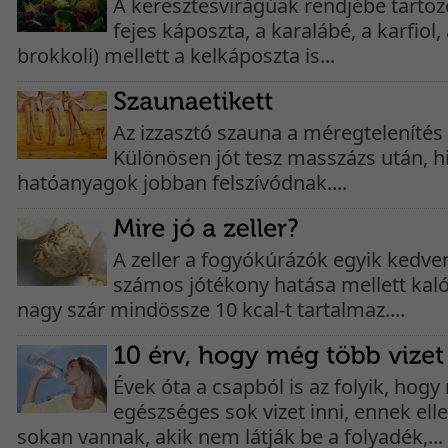
A keresztesvirágúak rendjébe tarto
fejes káposzta, a karalábé, a karfiol,
brokkoli) mellett a kelkáposzta is...
Az izzasztó szauna a méregtelenítés
Különösen jót tesz masszázs után, hi
hatóanyagok jobban felszívódnak....
A zeller a fogyókúrázók egyik kedve
számos jótékony hatása mellett kal
nagy szár mindössze 10 kcal-t tartalmaz....
Évek óta a csapból is az folyik, hog
egészséges sok vizet inni, ennek ell
sokan vannak, akik nem látják be a folyadék,...