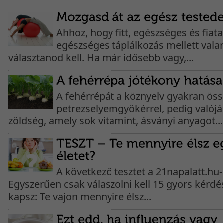
Ahhoz, hogy fitt, egészséges és fiat
egészséges táplálkozás mellett valam
választanod kell. Ha már idősebb vagy,...
A fehérrépát a köznyelv gyakran öss
petrezselyemgyökérrel, pedig valój
zöldség, amely sok vitamint, ásványi anyagot...
A következő tesztet a 21napalatt.hu-n
Egyszerűen csak válaszolni kell 15 gyors kérdé
kapsz: Te vajon mennyire élsz...