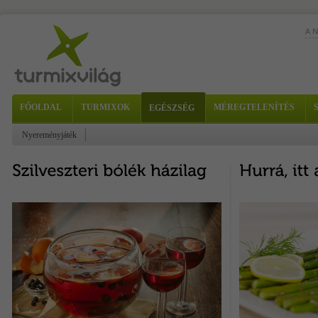
A 
FŐOLDAL
TURMIXOK
MÉREGTELENÍTÉS
EGÉSZSÉG
tor
Nyereményjáték
4...