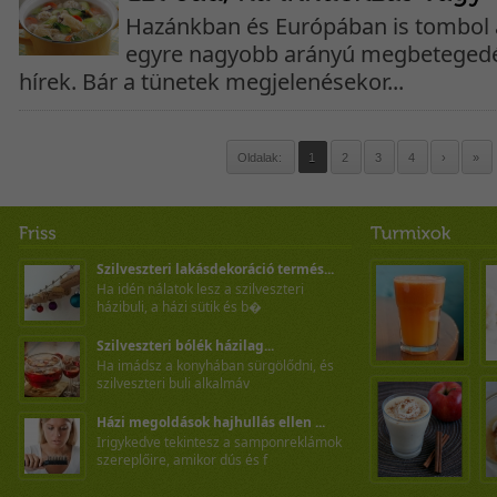
Hazánkban és Európában is tombol a
egyre nagyobb arányú megbetegedé
hírek. Bár a tünetek megjelenésekor...
Oldalak:
1
2
3
4
›
»
Szilveszteri lakásdekoráció termés...
Ha idén nálatok lesz a szilveszteri
házibuli, a házi sütik és b�
Szilveszteri bólék házilag...
Ha imádsz a konyhában sürgölődni, és
szilveszteri buli alkalmáv
Házi megoldások hajhullás ellen ...
Irigykedve tekintesz a samponreklámok
szereplőire, amikor dús és f