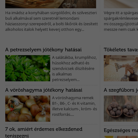
Ha imádsz a konyhában sürgölődni, és szilveszteri
Végre itt a spárga
buli alkalmával sem szeretnél lemondani
spárgakrémlevesen
háziasszonyi szerepedről, a bolti likőrök és ízesített
mi összegyűjtöttük
alkoholos italok helyett keverj otthon egy...
messze nem csak k
A salátákba, krumplihoz,
húsokhoz adható és
szendvicsek díszítésére
is alkalmas
petrezselyem...
A vöröshagyma remek
B1-, B6-, C- és K-vitamin,
illetve kalcium-, króm- és
rostforrás....