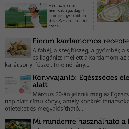
A tenisz ma már
nemcsak a gazdagok
sportja; egyre többen
űzik szívesen. Ez nem is
csoda,...
A fahéj, a szegfűszeg, a gyömbér, a 
csillagánizs mellett a kardamom az
karácsonyi fűszer. Íme néhány...
Március 20-án jelenik meg az Egész
nap alatt című könyv, amely konkrét tanácsokat
ötleteket és megvalósítható...