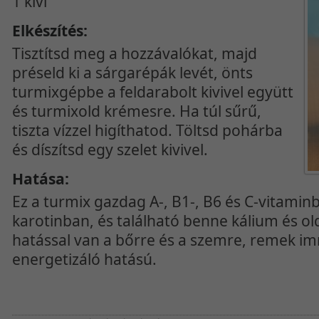
1 kivi
Elkészítés:
Tisztítsd meg a hozzávalókat, majd
préseld ki a sárgarépák levét, önts
turmixgépbe a feldarabolt kivivel együtt
és turmixold krémesre. Ha túl sűrű,
tiszta vízzel higíthatod. Töltsd pohárba
és díszítsd egy szelet kivivel.
Hatása:
Ez a turmix gazdag A-, B1-, B6 és C-vitamin
karotinban, és található benne kálium és old
hatással van a bőrre és a szemre, remek i
energetizáló hatású.