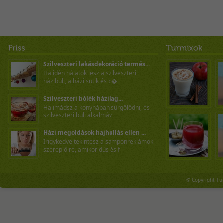
Szilveszteri lakásdekoráció termés...
Ha idén nálatok lesz a szilveszteri
házibuli, a házi sütik és b�
Szilveszteri bólék házilag...
Ha imádsz a konyhában sürgölődni, és
szilveszteri buli alkalmáv
Házi megoldások hajhullás ellen ...
Irigykedve tekintesz a samponreklámok
szereplőire, amikor dús és f
© Copyright Tu