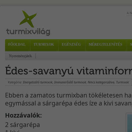
A 
A m
FŐOLDAL
TURMIXOK
EGÉSZSÉG
MÉREGTELENÍTÉS
vál
kiw
Nyereményjáték
Kategória:
Energetizáló turmixok
,
Immunerősítő turmixok
,
Nincs kategorizálva
,
Turmixok
Ebben a zamatos turmixban tökéletesen ha
egymással a sárgarépa édes íze a kivi savany
Hozzávalók:
2 sárgarépa