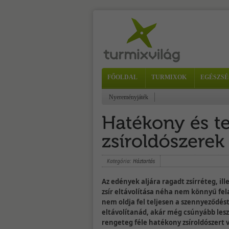
FŐOLDAL
TURMIXOK
EGÉSZSÉ
Nyereményjáték
Kategória:
Háztartás
Az edények aljára ragadt zsírréteg, ill
zsír eltávolítása néha nem könnyű fela
nem oldja fel teljesen a szennyeződést
eltávolítanád, akár még csúnyább lesz
rengeteg féle hatékony zsíroldószert