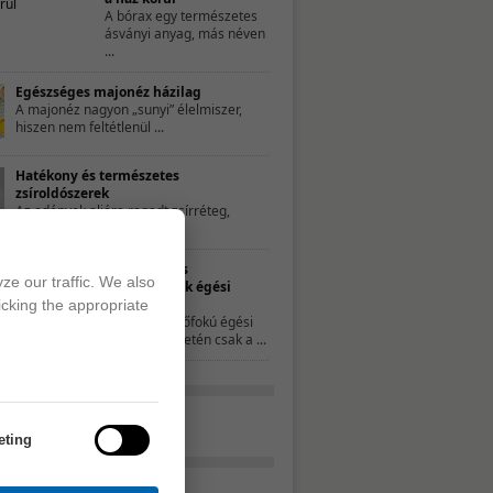
A bórax egy természetes
ásványi anyag, más néven
...
Egészséges majonéz házilag
A majonéz nagyon „sunyi” élelmiszer,
hiszen nem feltétlenül ...
Hatékony és természetes
zsíroldószerek
Az edények aljára ragadt zsírréteg,
illetve a főzés ...
Természetes
ze our traffic. We also
gyógymódok égési
sérülésekre
icking the appropriate
A kisebb, elsőfokú égési
sérülések esetén csak a ...
eting
Tavaszváró turmix