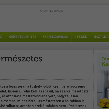
A NAP KEDVENCEI
A grapefruit az egyik legjobb
méregtelenítő gyümölcs, ananásszal
kombinálva tisztító kúrád szerves rész
lehet....
G
MÉREGTELENÍTÉS
SZÉPSÉGÁPOLÁS
GYEREK
HÁZTART
Ez az egyszerűen elkészíthető turmix segít elűzni a
mindennapi stresszt és jókedvre derít. - Hozzávalók
3...
Szőlő, áfonya és alma hozzáadásával
kitűnő tisztító és hólyagfertőzések elle
italt készíthetsz. -...
etve a főzés során a tűzhely fölötti csempére fröccsenő
dat, hiszen súrolni kell. Ráadásul, ha az alkalmazott szer
, és azt csak elmaszatolod ahelyett, hogy teljesen
 a csempe, mint előtte. Természetesen a boltokban is
 vásárolhatsz, azonban ezek általában nem kíméletesek