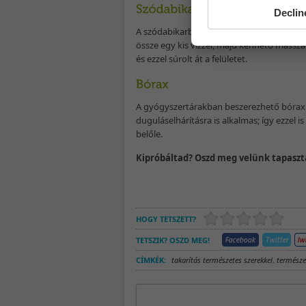
Declin
A szódabikarbónát vagy a legfontosabb a
össze egy kis vízzel, majd kenhető massza
és ezzel súrolt át a felületet.
A gyógyszertárakban beszerezhető bórax v
duguláselhárításra is alkalmas; így ezzel is
belőle.
Kipróbáltad? Oszd meg velünk tapaszt
HOGY TETSZETT?
TETSZIK? OSZD MEG!
CÍMKÉK:
takarítás természetes szerekkel
,
természe