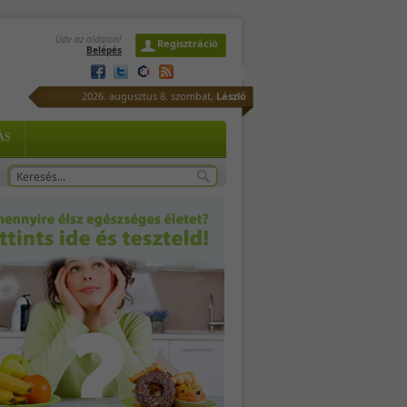
Üdv az oldalon!
Regisztráció
Belépés
2026. augusztus 8. szombat,
László
e
ÁS
: -
ni