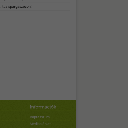
 itt a spárgaszezon!
Impresszum
Médiaajánlat