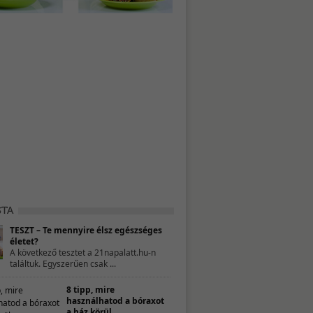
TESZT – Te mennyire élsz egészséges
életet?
A következő tesztet a 21napalatt.hu-n
találtuk. Egyszerűen csak ...
8 tipp, mire
használhatod a bóraxot
a ház körül