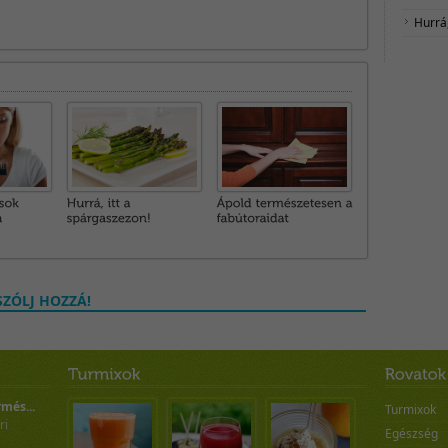
Hurrá,
ZÓLJ HOZZÁ!
rmés...
Turmixok
ri
Egészség