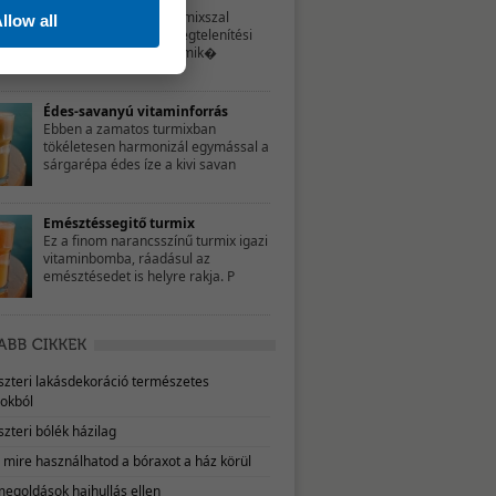
Ezzel a bordó színű turmixszal
llow all
hozzájárulhatsz a méregtelenítési
folyamatok sikeréhez, mik�
Édes-savanyú vitaminforrás
Ebben a zamatos turmixban
tökéletesen harmonizál egymással a
sárgarépa édes íze a kivi savan
Emésztéssegitő turmix
Ez a finom narancsszínű turmix igazi
vitaminbomba, ráadásul az
emésztésedet is helyre rakja. P
eszteri lakásdekoráció természetes
okból
szteri bólék házilag
, mire használhatod a bóraxot a ház körül
megoldások hajhullás ellen