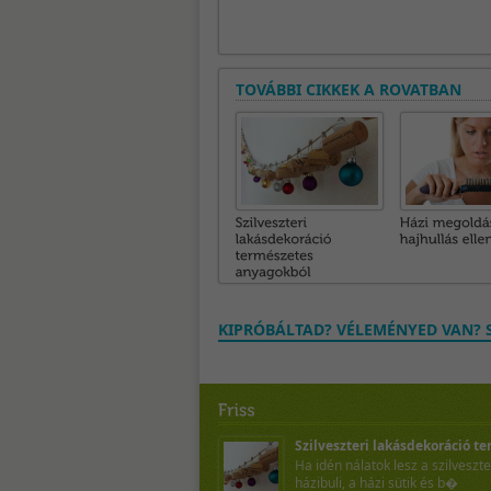
TOVÁBBI CIKKEK A ROVATBAN
KIPRÓBÁLTAD? VÉLEMÉNYED VAN? S
Szilveszteri lakásdekoráció te
Ha idén nálatok lesz a szilveszte
házibuli, a házi sütik és b�