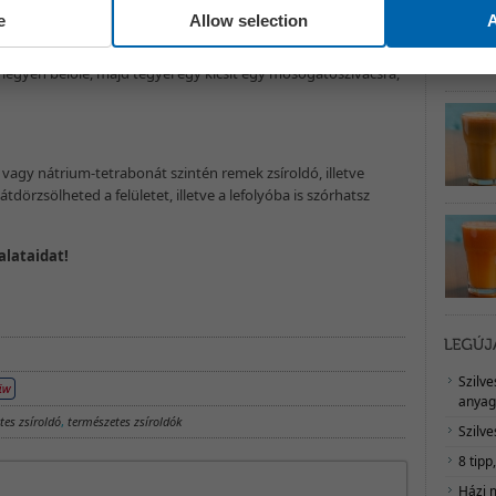
e
Allow selection
A
lkotórészként szódabikarbónát tartalmazó sütőport keverj
 legyen belőle, majd tegyél egy kicsit egy mosogatószivacsra,
agy nátrium-tetrabonát szintén remek zsíroldó, illetve
 átdörzsölheted a felületet, illetve a lefolyóba is szórhatsz
alataidat!
Szilv
anyag
tes zsíroldó
,
természetes zsíroldók
Szilve
8 tipp
Házi 