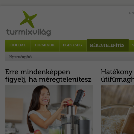
A 
FŐOLDAL
TURMIXOK
EGÉSZSÉG
MÉREGTELENÍTÉS
Nyereményjáték
Hoz