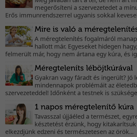
megerősíteni a szervezetedet a mínu
Erős immunrendszerrel ugyanis sokkal keveseb
A méregtelenítés fogalmáról mana
hallott már. Egyeseket hidegen hag
felmerült már, hogy nem ártana egy kúra, és ig
Gyakran vagy fáradt és ingerült? Jó 
mindennapok problémáit az életedb
szervezeteddel! Időnként a testnek is szüksége.
Tavasszal újjáéled a természet, egy
késztetést érzünk, hogy kitakarítsuk 
elkezdjünk edzeni és természetesen az örök...