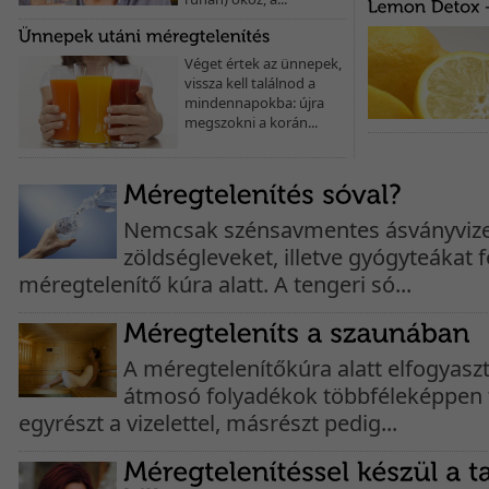
Véget értek az ünnepek,
vissza kell találnod a
mindennapokba: újra
megszokni a korán...
Nemcsak szénsavmentes ásványvize
zöldségleveket, illetve gyógyteákat 
méregtelenítő kúra alatt. A tengeri só...
A méregtelenítőkúra alatt elfogyaszt
átmosó folyadékok többféleképpen 
egyrészt a vizelettel, másrészt pedig...