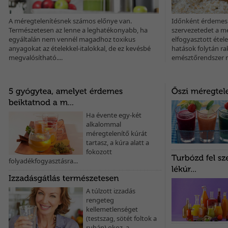
A méregtelenítésnek számos előnye van.
Időnként érdemes 
Természetesen az lenne a leghatékonyabb, ha
szervezetedet a m
egyáltalán nem vennél magadhoz toxikus
elfogyasztott ételek
anyagokat az ételekkel-italokkal, de ez kevésbé
hatások folytán ra
megvalósítható....
emésztőrendszer me
Ha évente egy-két
alkalommal
méregtelenítő kúrát
tartasz, a kúra alatt a
fokozott
folyadékfogyasztásra...
A túlzott izzadás
rengeteg
kellemetlenséget
(testszag, sötét foltok a
ruhán) okoz, a...