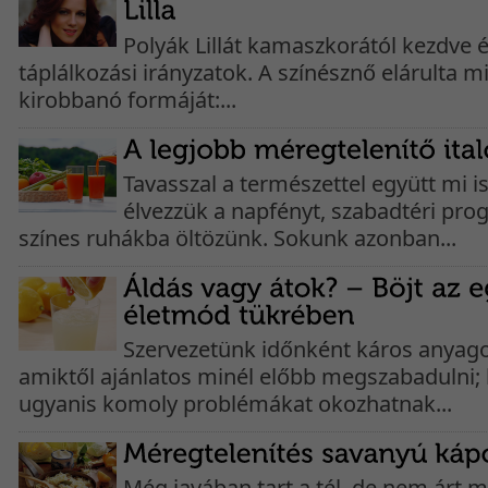
Polyák Lillát kamaszkorától kezdve 
táplálkozási irányzatok. A színésznő elárulta 
kirobbanó formáját:...
Tavasszal a természettel együtt mi 
élvezzük a napfényt, szabadtéri pro
színes ruhákba öltözünk. Sokunk azonban...
Szervezetünk időnként káros anyagok
amiktől ajánlatos minél előbb megszabadulni;
ugyanis komoly problémákat okozhatnak...
Még javában tart a tél, de nem árt 