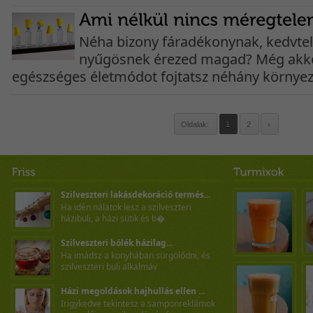
Néha bizony fáradékonynak, kedvte
nyűgösnek érezed magad? Még akkor
egészséges életmódot fojtatsz néhány környeze
Oldalak:
1
2
›
Szilveszteri lakásdekoráció termés...
Ha idén nálatok lesz a szilveszteri
házibuli, a házi sütik és b�
Szilveszteri bólék házilag...
Ha imádsz a konyhában sürgölődni, és
szilveszteri buli alkalmáv
Házi megoldások hajhullás ellen ...
Irigykedve tekintesz a samponreklámok