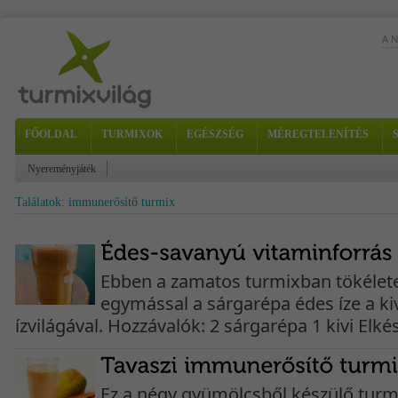
A 
A m
vál
kiw
FŐOLDAL
TURMIXOK
EGÉSZSÉG
MÉREGTELENÍTÉS
Nyereményjáték
Találatok: immunerősítő turmix
any
Hoz
Ebben a zamatos turmixban tökélet
egymással a sárgarépa édes íze a ki
ízvilágával. Hozzávalók: 2 sárgarépa 1 kivi Elkész
Ez a négy gyümölcsből készülő turmi