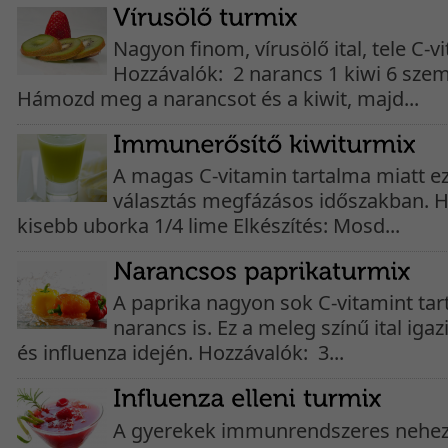
Nagyon finom, vírusölő ital, tele C-v
Hozzávalók: 2 narancs 1 kiwi 6 szem
Hámozd meg a narancsot és a kiwit, majd...
A magas C-vitamin tartalma miatt ez
választás megfázásos időszakban. Ho
kisebb uborka 1/4 lime Elkészítés: Mosd...
A paprika nagyon sok C-vitamint tar
narancs is. Ez a meleg színű ital iga
és influenza idején. Hozzávalók: 3...
A gyerekek immunrendszeres nehez