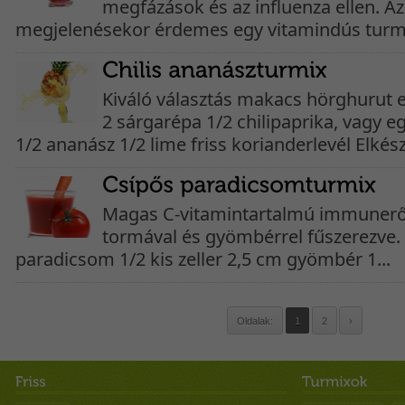
megfázások és az influenza ellen. Az
megjelenésekor érdemes egy vitamindús turmix
Kiváló választás makacs hörghurut 
2 sárgarépa 1/2 chilipaprika, vagy eg
1/2 ananász 1/2 lime friss korianderlevél Elkészí
Magas C-vitamintartalmú immunerősí
tormával és gyömbérrel fűszerezve.
paradicsom 1/2 kis zeller 2,5 cm gyömbér 1...
Oldalak:
1
2
›