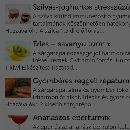
A szilva kitűnő immunerősítő gyümö
tartalmának köszönhetően hatékony
Hozzávalók: 4 szilva 1,5 dl élőflórás...
A sárgarépa édessége jól harmonizá
ízével, remek C-vitamin forrás. Hoz
1 kiwi Elkészítés: Tisztítsd...
A sárgarépa, alma és gyömbér tökél
ízharmóniát alkot. Ideális és gyors re
Hozzávalók: 2 kisebb sárgarépa 1...
Az eper és az ananász íze külön-külö