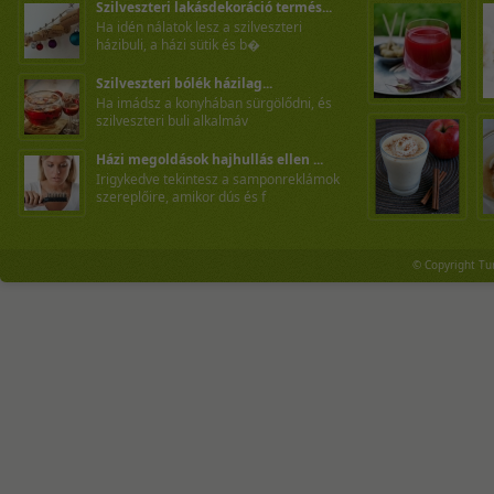
Szilveszteri lakásdekoráció termés...
Ha idén nálatok lesz a szilveszteri
házibuli, a házi sütik és b�
Szilveszteri bólék házilag...
Ha imádsz a konyhában sürgölődni, és
szilveszteri buli alkalmáv
Házi megoldások hajhullás ellen ...
Irigykedve tekintesz a samponreklámok
szereplőire, amikor dús és f
© Copyright Tu