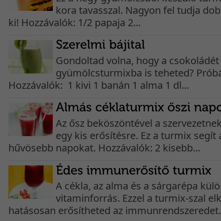
kora tavasszal. Nagyon fel tudja dob
ki! Hozzávalók: 1/2 papaja 2...
Gondoltad volna, hogy a csokoládét
gyümölcsturmixba is teheted? Próbáld
Hozzávalók: 1 kivi 1 banán 1 alma 1 dl...
Az ősz beköszöntével a szervezetnek
egy kis erősítésre. Ez a turmix segít 
hűvösebb napokat. Hozzávalók: 2 kisebb...
A cékla, az alma és a sárgarépa külö
vitaminforrás. Ezzel a turmix-szal e
hatásosan erősítheted az immunrendszeredet. 