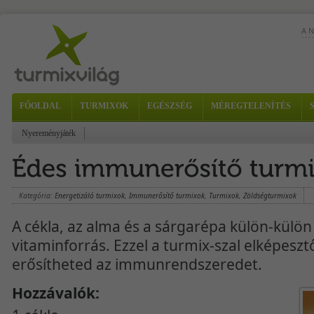
A 
hat
FŐOLDAL
TURMIXOK
EGÉSZSÉG
MÉREGTELENÍTÉS
Nyereményjáték
nyu
Kategória:
Energetizáló turmixok
,
Immunerősítő turmixok
,
Turmixok
,
Zöldségturmixok
A cékla, az alma és a sárgarépa külön-külön 
vitaminforrás. Ezzel a turmix-szal elképesz
erősítheted az immunrendszeredet.
Hozzávalók: