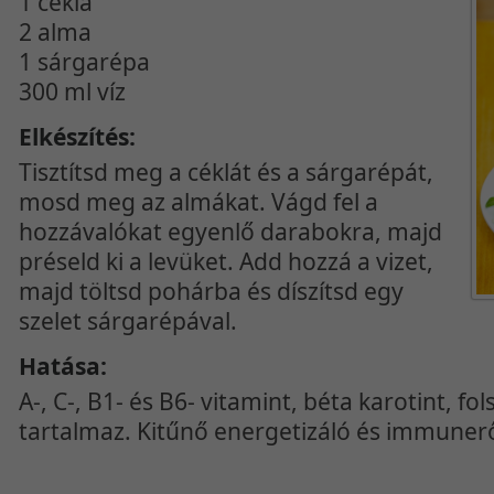
1 cékla
2 alma
1 sárgarépa
300 ml víz
Elkészítés:
Tisztítsd meg a céklát és a sárgarépát,
mosd meg az almákat. Vágd fel a
hozzávalókat egyenlő darabokra, majd
préseld ki a levüket. Add hozzá a vizet,
majd töltsd pohárba és díszítsd egy
szelet sárgarépával.
Hatása:
A-, C-, B1- és B6- vitamint, béta karotint, fo
tartalmaz. Kitűnő energetizáló és immunerős