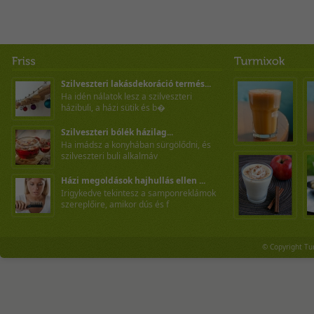
Szilveszteri lakásdekoráció termés...
Ha idén nálatok lesz a szilveszteri
házibuli, a házi sütik és b�
Szilveszteri bólék házilag...
Ha imádsz a konyhában sürgölődni, és
szilveszteri buli alkalmáv
Házi megoldások hajhullás ellen ...
Irigykedve tekintesz a samponreklámok
szereplőire, amikor dús és f
© Copyright Tu