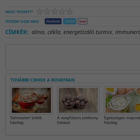
HOGY TETSZETT?
TETSZIK? OSZD MEG!
CÍMKÉK:
alma
,
cékla
,
energetizáló turmix
,
immunerő
TOVÁBBI CIKKEK A ROVATBAN