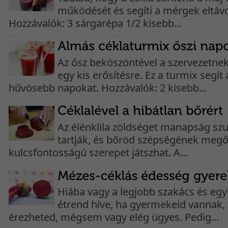
működését és segíti a mérgek eltávol
Hozzávalók: 3 sárgarépa 1/2 kisebb...
Az ősz beköszöntével a szervezetnek
egy kis erősítésre. Ez a turmix segít 
hűvösebb napokat. Hozzávalók: 2 kisebb...
Az élénklila zöldséget manapság sz
tartják, és bőröd szépségének megő
kulcsfontosságú szerepet játszhat. A...
Hiába vagy a legjobb szakács és eg
étrend híve, ha gyermekeid vannak,
érezheted, mégsem vagy elég ügyes. Pedig...