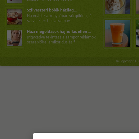
Szilveszteri bólék házilag...
Ha imádsz a konyhában sürgölődni, és
szilveszteri buli alkalmáv
Házi megoldások hajhullás ellen ...
Irigykedve tekintesz a samponreklámok
szereplőire, amikor dús és f
© Copyright Tu