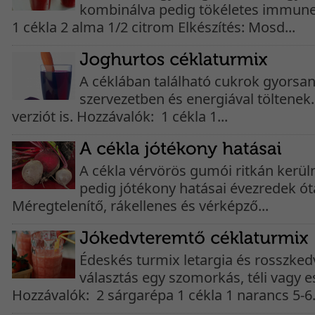
kombinálva pedig tökéletes immune
1 cékla 2 alma 1/2 citrom Elkészítés: Mosd...
A céklában található cukrok gyorsan
szervezetben és energiával töltenek.
verziót is. Hozzávalók: 1 cékla 1...
A cékla vérvörös gumói ritkán kerül
pedig jótékony hatásai évezredek ót
Méregtelenítő, rákellenes és vérképző...
Édeskés turmix letargia és rosszkedv
választás egy szomorkás, téli vagy 
Hozzávalók: 2 sárgarépa 1 cékla 1 narancs 5-6.