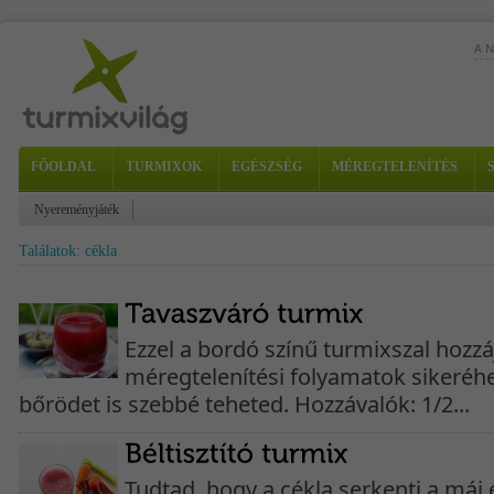
A 
Kés
sző
FŐOLDAL
TURMIXOK
EGÉSZSÉG
MÉREGTELENÍTÉS
Nyereményjáték
Találatok: cékla
Ezzel a bordó színű turmixszal hozzá
méregtelenítési folyamatok sikeréh
bőrödet is szebbé teheted. Hozzávalók: 1/2...
Tudtad, hogy a cékla serkenti a máj 