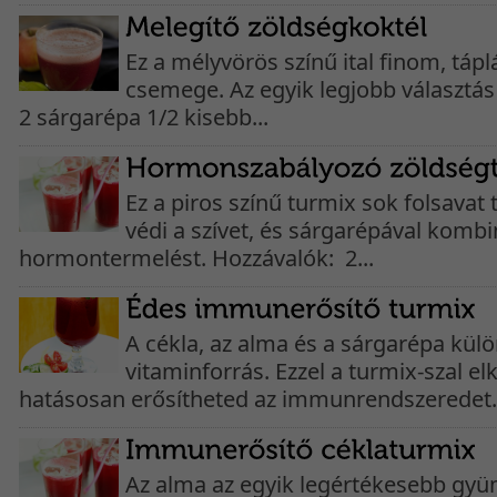
Ez a mélyvörös színű ital finom, tápl
csemege. Az egyik legjobb választás
2 sárgarépa 1/2 kisebb...
Ez a piros színű turmix sok folsavat
védi a szívet, és sárgarépával kombi
hormontermelést. Hozzávalók: 2...
A cékla, az alma és a sárgarépa külö
vitaminforrás. Ezzel a turmix-szal e
hatásosan erősítheted az immunrendszeredet. 
Az alma az egyik legértékesebb gyü