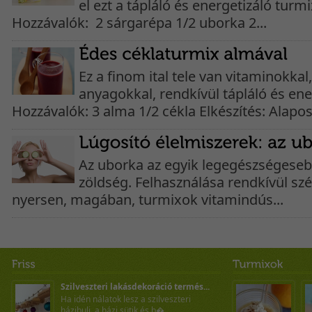
el ezt a tápláló és energetizáló turm
Hozzávalók: 2 sárgarépa 1/2 uborka 2...
Ez a finom ital tele van vitaminokkal
anyagokkal, rendkívül tápláló és ene
Hozzávalók: 3 alma 1/2 cékla Elkészítés: Alapos
Az uborka az egyik legegészségese
zöldség. Felhasználása rendkívül sz
nyersen, magában, turmixok vitamindús...
Szilveszteri lakásdekoráció termés...
Ha idén nálatok lesz a szilveszteri
házibuli, a házi sütik és b�