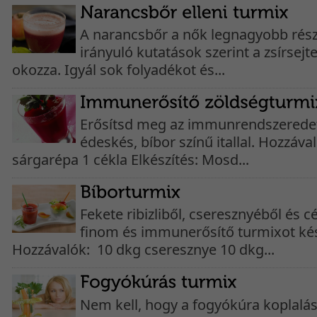
A narancsbőr a nők legnagyobb részét
irányuló kutatások szerint a zsírsej
okozza. Igyál sok folyadékot és...
Erősítsd meg az immunrendszeredet
édeskés, bíbor színű itallal. Hozzáva
sárgarépa 1 cékla Elkészítés: Mosd...
Fekete ribizliből, cseresznyéből és
finom és immunerősítő turmixot kés
Hozzávalók: 10 dkg cseresznye 10 dkg...
Nem kell, hogy a fogyókúra koplaláss