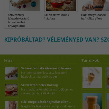
KIPRÓBÁLTAD? VÉLEMÉNYED VAN? SZÓ
Szilveszteri lakásdekoráció termés...
Ha idén nálatok lesz a szilveszteri
házibuli, a házi sütik és b�
Szilveszteri bólék házilag...
Ha imádsz a konyhában sürgölődni, és
szilveszteri buli alkalmáv
Házi megoldások hajhullás ellen ...
Irigykedve tekintesz a samponreklámok