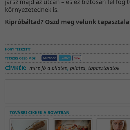
jársz majd az utcán – és ez biztosan fel fog 
környezetednek is.
Kipróbáltad? Oszd meg velünk tapasztala
HOGY TETSZETT?
TETSZIK? OSZD MEG!
CÍMKÉK:
mire jó a pilates
,
pilates
,
tapasztalatok
TOVÁBBI CIKKEK A ROVATBAN