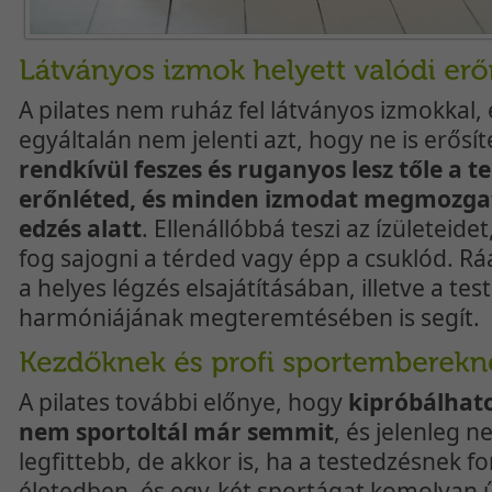
A pilates nem ruház fel látványos izmokkal,
egyáltalán nem jelenti azt, hogy ne is erősí
rendkívül feszes és ruganyos lesz tőle a te
erőnléted, és minden izmodat megmozga
edzés alatt
. Ellenállóbbá teszi az ízületeid
fog sajogni a térded vagy épp a csuklód. Rá
a helyes légzés elsajátításában, illetve a test
harmóniájának megteremtésében is segít.
A pilates további előnye, hogy
kipróbálhato
nem sportoltál már semmit
, és jelenleg 
legfittebb, de akkor is, ha a testedzésnek f
életedben, és egy-két sportágat komolyan ű