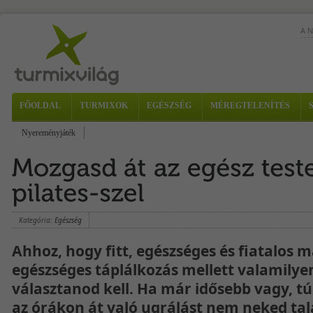
A 
FŐOLDAL
TURMIXOK
EGÉSZSÉG
MÉREGTELENÍTÉS
egy
Nyereményjáték
ízv
Kategória:
Egészség
Ahhoz, hogy fitt, egészséges és fiatalos m
egészséges táplálkozás mellett valamilyen
választanod kell. Ha már idősebb vagy, tú
az órákon át való ugrálást nem neked talá