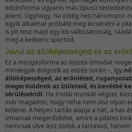
edzésforma ugyanis más típusú testedzéshe
jelent. Úgyhogy, ha eddig heti háromszor-né
egyik alkalmat próbáld meg lecserélni a pil
is jót tesz majd egy kis változatosság, ráa
meg a kedvenc sportod.
Ez a mozgásforma az összes izmodat megerő
mindegyik dolgozik az edzés során –, így
nő
állóképességed, az erőnléted, ruganyosabb
megerősödnek az ízületeid, és kevésbé ke
sérülésektől
. Ha irodai munkát végzel, biz
már magadon, hogy néha nem ülsz olyan e
kellene. A helyes tartás alapja a hát, a has
izmainak megerősítése, amire a pilates kiv
nemcsak ülve lesz szebb a tartásod, hanem 