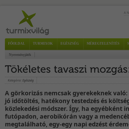
A 
FŐOLDAL
TURMIXOK
EGÉSZSÉG
MÉREGTELENÍTÉS
Nyereményjáték
2...
Kategória:
Egészség
A görkorizás nemcsak gyerekeknek való: 
jó időtöltés, hatékony testedzés és költs
közlekedési módszer. Így, ha egyébként i
futópadon, aerobikórán vagy a medencé
megtalálható, egy-egy napi edzést érdeme