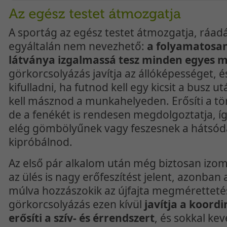
A sportág az egész testet átmozgatja, ráa
egyáltalán nem nevezhető:
a folyamatosan
látványa izgalmassá tesz minden egyes 
görkorcsolyázás javítja az állóképességet, 
kifulladni, ha futnod kell egy kicsit a busz ut
kell másznod a munkahelyeden. Erősíti a törz
de a fenékét is rendesen megdolgoztatja, í
elég gömbölyűnek vagy feszesnek a hátsód
kipróbálnod.
Az első pár alkalom után még biztosan izom
az ülés is nagy erőfeszítést jelent, azonban 
múlva hozzászokik az újfajta megméretteté
görkorcsolyázás ezen kívül
javítja a koordi
erősíti a szív- és érrendszert
, és sokkal ke