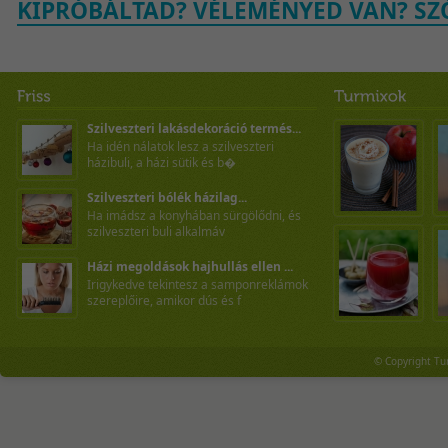
KIPRÓBÁLTAD? VÉLEMÉNYED VAN? SZÓ
Szilveszteri lakásdekoráció termés...
Ha idén nálatok lesz a szilveszteri
házibuli, a házi sütik és b�
Szilveszteri bólék házilag...
Ha imádsz a konyhában sürgölődni, és
szilveszteri buli alkalmáv
Házi megoldások hajhullás ellen ...
Irigykedve tekintesz a samponreklámok
szereplőire, amikor dús és f
© Copyright Tu