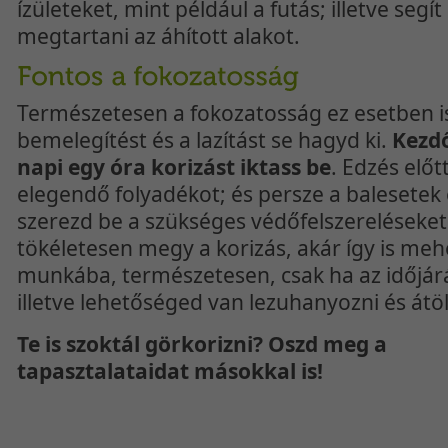
ízületeket, mint például a futás; illetve segít
megtartani az áhított alakot.
Természetesen a fokozatosság ez esetben is 
bemelegítést és a lazítást se hagyd ki.
Kezdő
napi egy óra korizást iktass be
. Edzés előt
elegendő folyadékot; és persze a balesetek 
szerezd be a szükséges védőfelszereléseke
tökéletesen megy a korizás, akár így is me
munkába, természetesen, csak ha az időjárá
illetve lehetőséged van lezuhanyozni és átöl
Te is szoktál görkorizni? Oszd meg a
tapasztalataidat másokkal is!