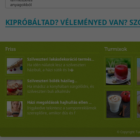
KIPRÓBÁLTAD? VÉLEMÉNYED VAN? SZÓ
Szilveszteri lakásdekoráció termés...
Ha idén nálatok lesz a szilveszteri
házibuli, a házi sütik és b�
Szilveszteri bólék házilag...
Ha imádsz a konyhában sürgölődni, és
szilveszteri buli alkalmáv
Házi megoldások hajhullás ellen ...
Irigykedve tekintesz a samponreklámok
szereplőire, amikor dús és f
© Copyright Tu