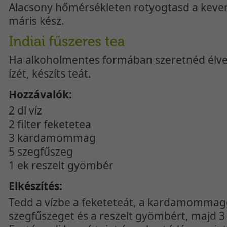
Alacsony hőmérsékleten rotyogtasd a kever
máris kész.
Ha alkoholmentes formában szeretnéd élv
ízét, készíts teát.
Hozzávalók:
2 dl víz
2 filter feketetea
3 kardamommag
5 szegfűszeg
1 ek reszelt gyömbér
Elkészítés:
Tedd a vízbe a feketeteát, a kardamommag
szegfűszeget és a reszelt gyömbért, majd 3 