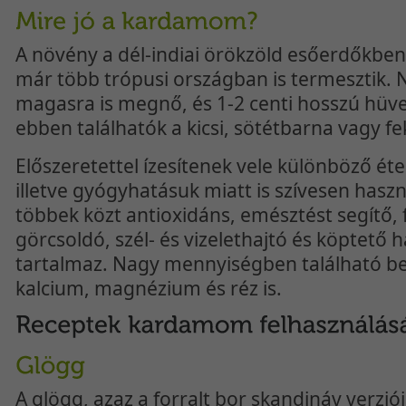
A növény a dél-indiai örökzöld esőerdőkb
már több trópusi országban is termesztik.
magasra is megnő, és 1-2 centi hosszú hüve
ebben találhatók a kicsi, sötétbarna vagy f
Előszeretettel ízesítenek vele különböző étel
illetve gyógyhatásuk miatt is szívesen haszn
többek közt antioxidáns, emésztést segítő, f
görcsoldó, szél- és vizelethajtó és köptető
tartalmaz. Nagy mennyiségben található b
kalcium, magnézium és réz is.
A glögg, azaz a forralt bor skandináv verzió