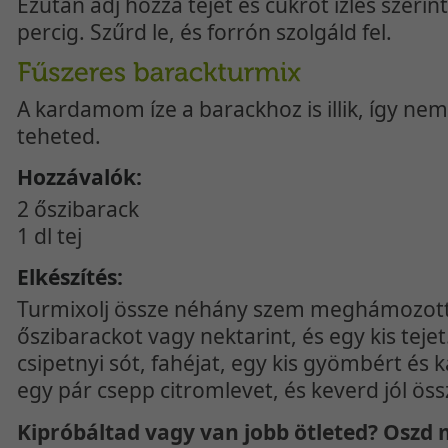
Ezután adj hozzá tejet és cukrot ízlés szerin
percig. Szűrd le, és forrón szolgáld fel.
A kardamom íze a barackhoz is illik, így nemc
teheted.
Hozzávalók:
2 őszibarack
1 dl tej
Elkészítés:
Turmixolj össze néhány szem meghámozott 
őszibarackot vagy nektarint, és egy kis tejet
csipetnyi sót, fahéjat, egy kis gyömbért és 
egy pár csepp citromlevet, és keverd jól öss
Kipróbáltad vagy van jobb ötleted? Oszd 