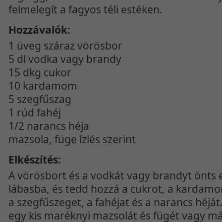
felmelegít a fagyos téli estéken.
Hozzávalók:
1 üveg száraz vörösbor
5 dl vodka vagy brandy
15 dkg cukor
10 kardamom
5 szegfűszag
1 rúd fahéj
1/2 narancs héja
mazsola, füge ízlés szerint
Elkészítés:
A vörösbort és a vodkát vagy brandyt önts
lábasba, és tedd hozzá a cukrot, a karda
a szegfűszeget, a fahéjat és a narancs héjá
egy kis maréknyi mazsolát és fügét vagy má