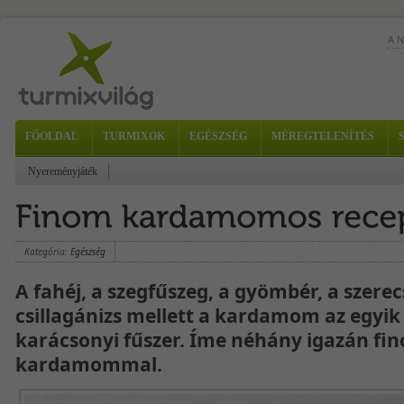
A 
FŐOLDAL
TURMIXOK
EGÉSZSÉG
MÉREGTELENÍTÉS
Nyereményjáték
2...
Kategória:
Egészség
A fahéj, a szegfűszeg, a gyömbér, a szerec
csillagánizs mellett a kardamom az egyi
karácsonyi fűszer. Íme néhány igazán fi
kardamommal.