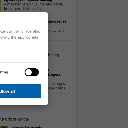
A majonéz nagyon „sunyi” élelmiszer,
hiszen nem feltétlenül ...
TESZT – Te mennyire élsz egészséges
életet?
A következő tesztet a 21napalatt.hu-n
ze our traffic. We also
találtuk. Egyszerűen csak ...
icking the appropriate
Hatékony és természetes
zsíroldószerek
Az edények aljára ragadt zsírréteg,
illetve a főzés ...
Természetes
eting
gyógymódok égési
sérülésekre
A kisebb, elsőfokú égési
sérülések esetén csak a ...
llow all
Tavaszváró turmix