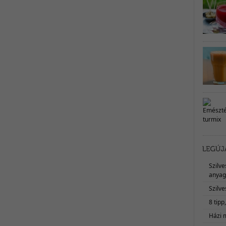
Szilv
anyag
Szilve
8 tipp
Házi 