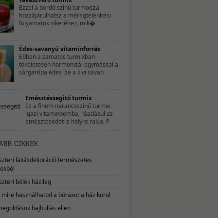
Ezzel a bordó színű turmixszal
hozzájárulhatsz a méregtelenítési
folyamatok sikeréhez, mik�
Édes-savanyú vitaminforrás
Ebben a zamatos turmixban
tökéletesen harmonizál egymással a
sárgarépa édes íze a kivi savan
Emésztéssegitő turmix
Ez a finom narancsszínű turmix
igazi vitaminbomba, ráadásul az
emésztésedet is helyre rakja. P
eszteri lakásdekoráció természetes
okból
szteri bólék házilag
, mire használhatod a bóraxot a ház körül
megoldások hajhullás ellen