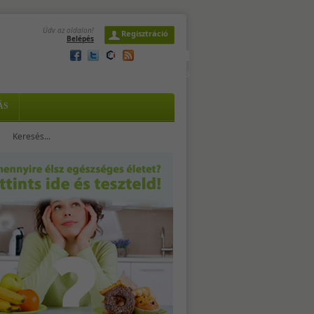
Üdv az oldalon!
Regisztráció
Belépés
2026. augusztus 8. szombat,
László
2
ÁS
.