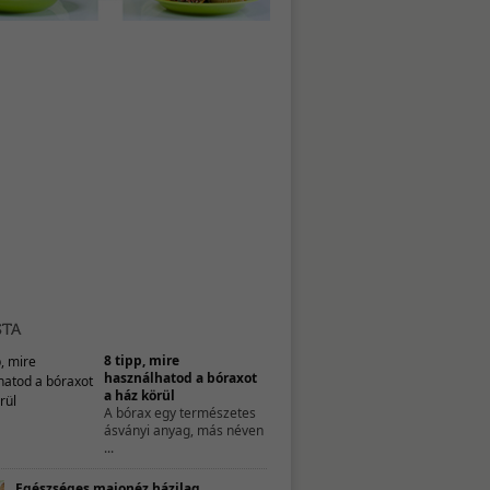
8 tipp, mire
használhatod a bóraxot
a ház körül
A bórax egy természetes
ásványi anyag, más néven
...
Egészséges majonéz házilag