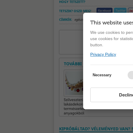
HOGY TETSZETT?
TETSZIK? OSZD MEG!
CÍMKÉK:
egészség kvíz
,
egészség teszt
,
teszt
We use cookies to pers
use cookies for statist
button.
Privacy Policy
TOVÁBBI CIKKEK A ROVATBAN
Necessary
Declin
KIPRÓBÁLTAD? VÉLEMÉNYED VAN? S