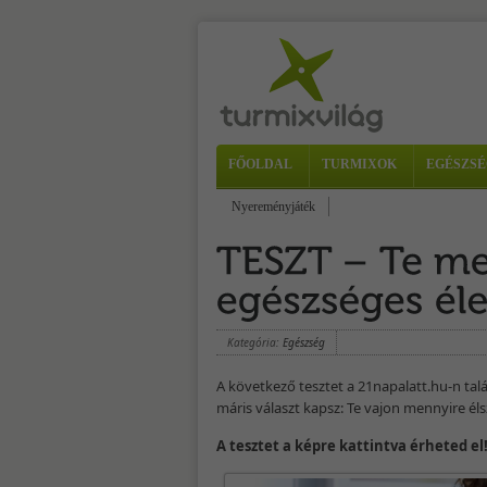
FŐOLDAL
TURMIXOK
EGÉSZSÉ
Nyereményjáték
Kategória:
Egészség
A következő tesztet a 21napalatt.hu-n talá
máris választ kapsz: Te vajon mennyire él
A tesztet a képre kattintva érheted el!