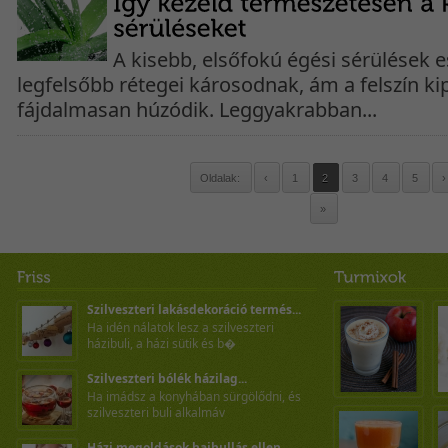
A kisebb, elsőfokú égési sérülések 
legfelsőbb rétegei károsodnak, ám a felszín kip
fájdalmasan húzódik. Leggyakrabban...
Oldalak:
‹
1
2
3
4
5
›
»
Szilveszteri lakásdekoráció termés...
Ha idén nálatok lesz a szilveszteri
házibuli, a házi sütik és b�
Szilveszteri bólék házilag...
Ha imádsz a konyhában sürgölődni, és
szilveszteri buli alkalmáv
Házi megoldások hajhullás ellen ...