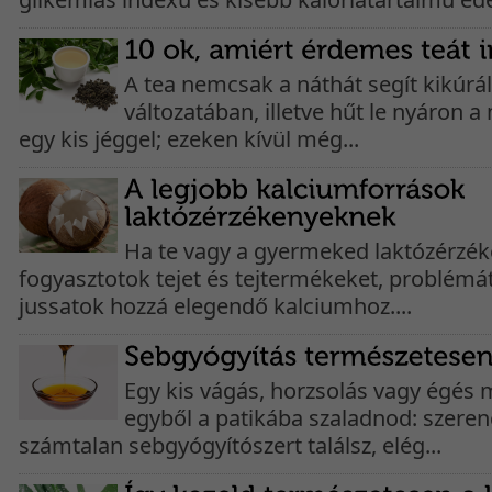
A tea nemcsak a náthát segít kikúrál
változatában, illetve hűt le nyáron 
egy kis jéggel; ezeken kívül még...
Ha te vagy a gyermeked laktózérzék
fogyasztotok tejet és tejtermékeket, problémát
jussatok hozzá elegendő kalciumhoz....
Egy kis vágás, horzsolás vagy égés 
egyből a patikába szaladnod: szeren
számtalan sebgyógyítószert találsz, elég...