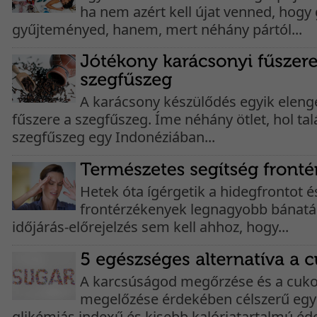
ha nem azért kell újat venned, hogy
gyűjteményed, hanem, mert néhány pártól...
A karácsony készülődés egyik elenge
fűszere a szegfűszeg. Íme néhány ötlet, hol tal
szegfűszeg egy Indonéziában...
Hetek óta ígérgetik a hidegfrontot é
frontérzékenyek legnagyobb bánatá
időjárás-előrejelzés sem kell ahhoz, hogy...
A karcsúságod megőrzése és a cuk
megelőzése érdekében célszerű egy
glikémiás indexű és kisebb kalóriatartalmú édes