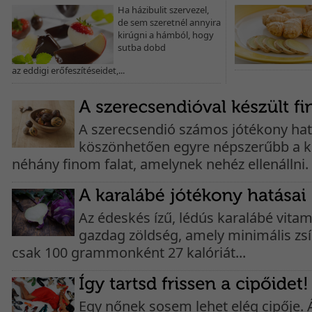
Ha házibulit szervezel,
de sem szeretnél annyira
kirúgni a hámból, hogy
sutba dobd
az eddigi erőfeszítéseidet,...
A szerecsendió számos jótékony ha
köszönhetően egyre népszerűbb a 
néhány finom falat, amelynek nehéz ellenállni. 
Az édeskés ízű, lédús karalábé vita
gazdag zöldség, amely minimális zsír
csak 100 grammonként 27 kalóriát...
Egy nőnek sosem lehet elég cipője. 