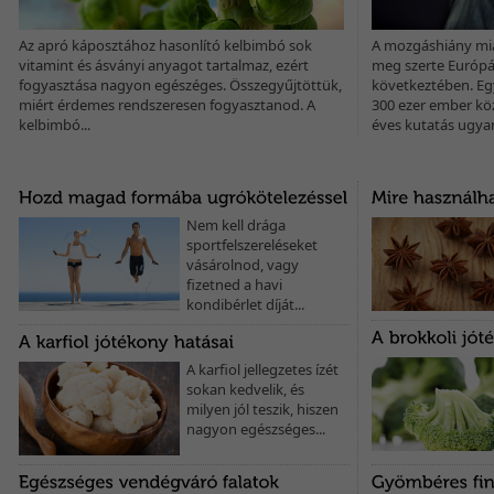
Az apró káposztához hasonlító kelbimbó sok
A mozgáshiány mia
vitamint és ásványi anyagot tartalmaz, ezért
meg szerte Európáb
fogyasztása nagyon egészéges. Összegyűjtöttük,
következtében. Eg
miért érdemes rendszeresen fogyasztanod. A
300 ezer ember kö
kelbimbó...
éves kutatás ugyani
Nem kell drága
sportfelszereléseket
vásárolnod, vagy
fizetned a havi
kondibérlet díját...
A karfiol jellegzetes ízét
sokan kedvelik, és
milyen jól teszik, hiszen
nagyon egészséges...