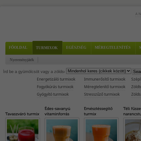
A 
A s
sav
Hoz
Ez 
FŐOLDAL
EGÉSZSÉG
MÉREGTELENÍTÉS
TURMIXOK
fog
pap
Nyereményjáték
Mag
imm
meg
Energetizáló turmixok
Immunerősítő turmixok
Szépí
Fogyókúrás turmixok
Méregtelenítő turmixok
Zöldt
Gyógyító turmixok
Stresszűző turmixok
Zölds