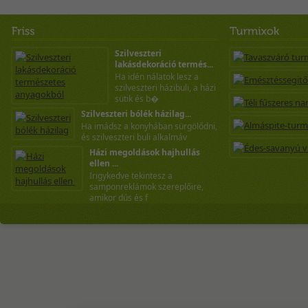
Szilveszteri
lakásdekoráció termés...
Ha idén nálatok lesz a
szilveszteri házibuli, a házi
sütik és b�
Szilveszteri bólék házilag...
Ha imádsz a konyhában sürgölődni,
és szilveszteri buli alkalmáv
Házi megoldások hajhullás
ellen ...
Irigykedve tekintesz a
samponreklámok szereplőire,
amikor dús és f