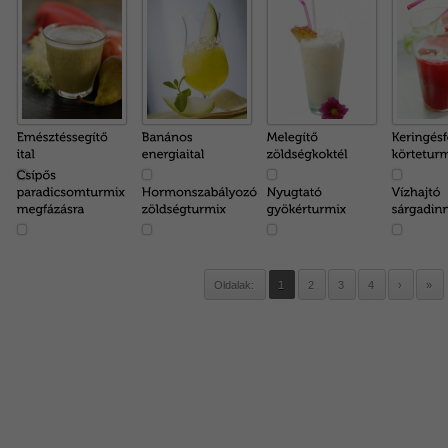
Oldalak:
1
2
3
4
›
»