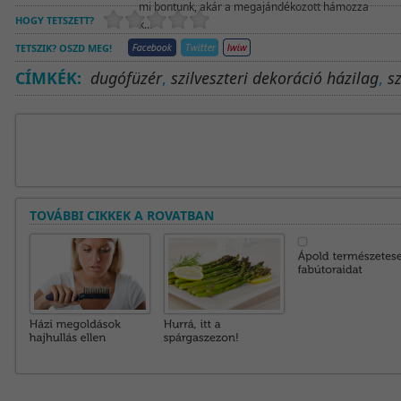
mi bontunk, akár a megajándékozott hámozza
HOGY TETSZETT?
k...
TETSZIK? OSZD MEG!
CÍMKÉK:
dugófüzér
,
szilveszteri dekoráció házilag
,
sz
TOVÁBBI CIKKEK A ROVATBAN