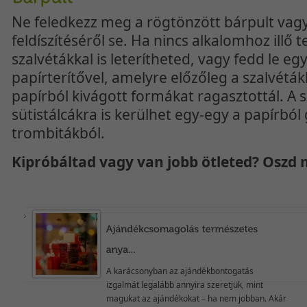
Ne feledkezz meg a rögtönzött bárpult vagy
feldíszítéséről se. Ha nincs alkalomhoz illő te
szalvétákkal is leterítheted, vagy fedd le e
papírterítővel, amelyre előzőleg a szalvéták
papírból kivágott formákat ragasztottál. A 
sütistálcákra is kerülhet egy-egy a papírból
trombitákból.
Kipróbáltad vagy van jobb ötleted? Oszd 
A karácsonyban az ajándékbontogatás
izgalmát legalább annyira szeretjük, mint
magukat az ajándékokat – ha nem jobban. Akár