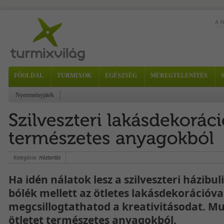
A 
FŐOLDAL
TURMIXOK
EGÉSZSÉG
MÉREGTELENÍTÉS
Nyereményjáték
-...
Kategória:
Háztartás
Ha idén nálatok lesz a szilveszteri házibuli
bólék mellett az ötletes lakásdekorációval
megcsillogtathatod a kreativitásodat. 
ötletet természetes anyagokból.