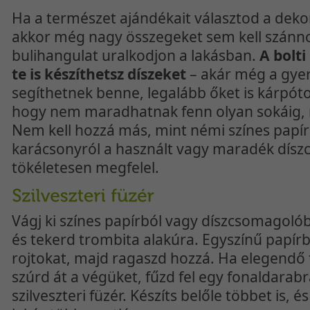
Ha a természet ajándékait választod a dekor
akkor még nagy összegeket sem kell szánno
bulihangulat uralkodjon a lakásban.
A bolti
te is készíthetsz díszeket
– akár még a gyer
segíthetnek benne, legalább őket is kárpóto
hogy nem maradhatnak fenn olyan sokáig, m
Nem kell hozzá más, mint némi színes papí
karácsonyról a használt vagy maradék díszc
tökéletesen megfelel.
Vágj ki színes papírból vagy díszcsomagolóbó
és tekerd trombita alakúra. Egyszínű papírbó
rojtokat, majd ragaszd hozzá. Ha elegendő 
szúrd át a végüket, fűzd fel egy fonaldarabr
szilveszteri füzér. Készíts belőle többet is, é