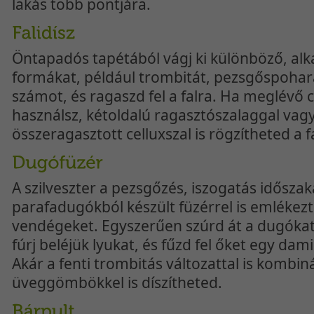
lakás több pontjára.
Öntapadós tapétából vágj ki különböző, alk
formákat, például trombitát, pezsgőspohar
számot, és ragaszd fel a falra. Ha meglévő
használsz, kétoldalú ragasztószalaggal vag
összeragasztott celluxszal is rögzítheted a f
A szilveszter a pezsgőzés, iszogatás időszak
parafadugókból készült füzérrel is emlékez
vendégeket. Egyszerűen szúrd át a dugókat
fúrj beléjük lyukat, és fűzd fel őket egy dami
Akár a fenti trombitás változattal is kombin
üveggömbökkel is díszítheted.