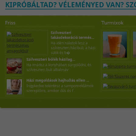
KIPRÓBÁLTAD? VÉLEMÉNYED VAN? SZÓ
Szilveszteri
lakásdekoráció termés...
Ha idén nálatok lesz a
szilveszteri házibuli, a házi
sütik és b�
Szilveszteri bólék házilag...
Ha imádsz a konyhában sürgölődni, és
szilveszteri buli alkalmáv
Házi megoldások hajhullás ellen ...
Irigykedve tekintesz a samponreklámok
szereplőire, amikor dús és f