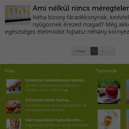
Néha bizony fáradékonynak, kedvte
nyűgösnek érezed magad? Még akkor
egészséges életmódot fojtatsz néhány környeze
Oldalak:
1
2
›
Szilveszteri lakásdekoráció termés...
Ha idén nálatok lesz a szilveszteri
házibuli, a házi sütik és b�
Szilveszteri bólék házilag...
Ha imádsz a konyhában sürgölődni, és
szilveszteri buli alkalmáv
Házi megoldások hajhullás ellen ...
Irigykedve tekintesz a samponreklámok