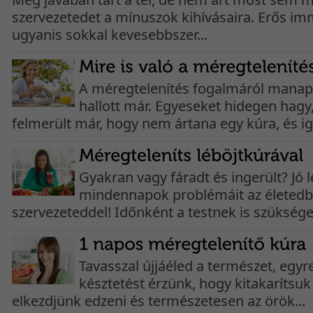
szervezetedet a mínuszok kihívásaira. Erős i
ugyanis sokkal kevesebbszer...
A méregtelenítés fogalmáról mana
hallott már. Egyeseket hidegen hag
felmerült már, hogy nem ártana egy kúra, és ig
Gyakran vagy fáradt és ingerült? Jó 
mindennapok problémáit az életedb
szervezeteddel! Időnként a testnek is szüksége.
Tavasszal újjáéled a természet, egy
késztetést érzünk, hogy kitakarítsuk 
elkezdjünk edzeni és természetesen az örök...