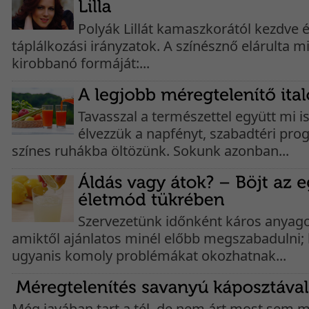
Polyák Lillát kamaszkorától kezdve 
táplálkozási irányzatok. A színésznő elárulta 
kirobbanó formáját:...
Tavasszal a természettel együtt mi 
élvezzük a napfényt, szabadtéri pro
színes ruhákba öltözünk. Sokunk azonban...
Szervezetünk időnként káros anyagok
amiktől ajánlatos minél előbb megszabadulni;
ugyanis komoly problémákat okozhatnak...
Még javában tart a tél, de nem árt most sem m