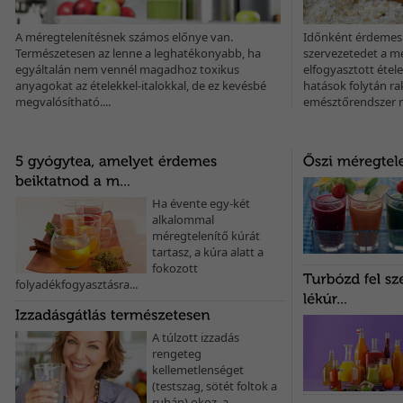
A méregtelenítésnek számos előnye van.
Időnként érdemes 
Természetesen az lenne a leghatékonyabb, ha
szervezetedet a m
egyáltalán nem vennél magadhoz toxikus
elfogyasztott ételek
anyagokat az ételekkel-italokkal, de ez kevésbé
hatások folytán ra
megvalósítható....
emésztőrendszer me
Ha évente egy-két
alkalommal
méregtelenítő kúrát
tartasz, a kúra alatt a
fokozott
folyadékfogyasztásra...
A túlzott izzadás
rengeteg
kellemetlenséget
(testszag, sötét foltok a
ruhán) okoz, a...