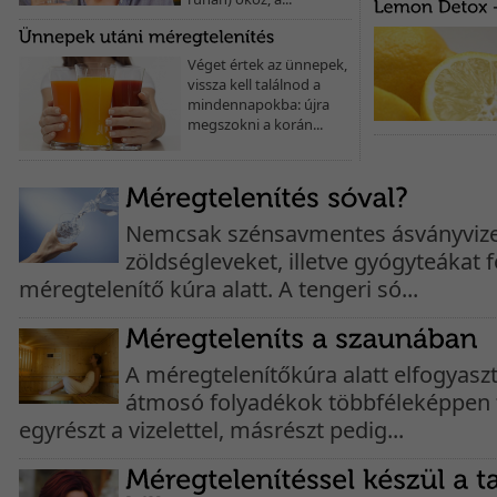
Véget értek az ünnepek,
vissza kell találnod a
mindennapokba: újra
megszokni a korán...
Nemcsak szénsavmentes ásványvize
zöldségleveket, illetve gyógyteákat 
méregtelenítő kúra alatt. A tengeri só...
A méregtelenítőkúra alatt elfogyaszt
átmosó folyadékok többféleképpen 
egyrészt a vizelettel, másrészt pedig...