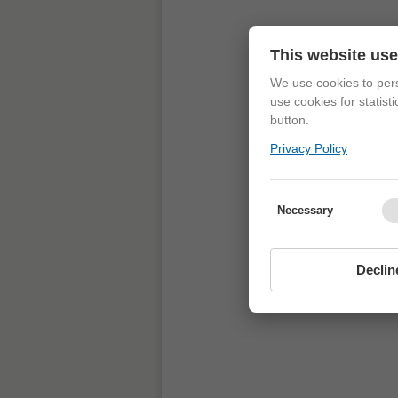
This website us
We use cookies to pers
use cookies for statist
button.
Privacy Policy
Necessary
Declin