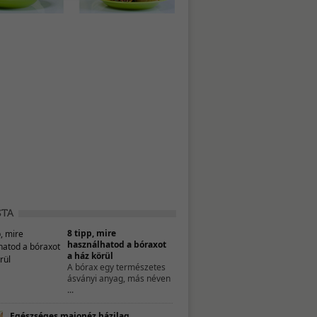
8 tipp, mire
használhatod a bóraxot
a ház körül
A bórax egy természetes
ásványi anyag, más néven
...
Egészséges majonéz házilag