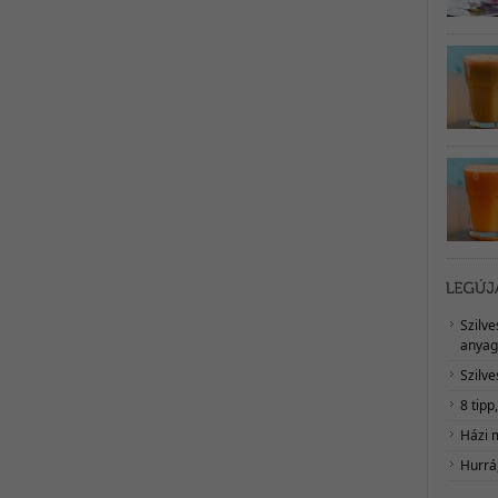
Szilv
anyag
Szilve
8 tipp
Házi 
Hurrá,