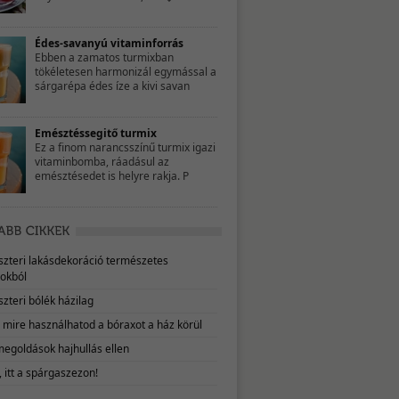
Édes-savanyú vitaminforrás
Ebben a zamatos turmixban
tökéletesen harmonizál egymással a
sárgarépa édes íze a kivi savan
Emésztéssegitő turmix
Ez a finom narancsszínű turmix igazi
vitaminbomba, ráadásul az
emésztésedet is helyre rakja. P
eszteri lakásdekoráció természetes
okból
szteri bólék házilag
, mire használhatod a bóraxot a ház körül
megoldások hajhullás ellen
 itt a spárgaszezon!