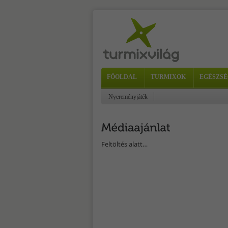
FŐOLDAL
TURMIXOK
EGÉSZSÉ
Nyereményjáték
Feltöltés alatt…