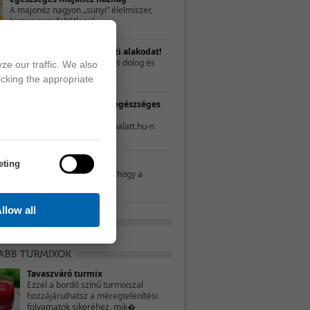
A majonéz nagyon „sunyi” élelmiszer,
hiszen nem feltétlenül ...
Nyerd vissza a szülés előtti alakodat!
A gyermekáldás fantasztikus dolog és
ze our traffic. We also
talán az egyik ...
icking the appropriate
TESZT – Te mennyire élsz egészséges
életet?
A következő tesztet a 21napalatt.hu-n
találtuk. Egyszerűen csak ...
Mit nassoljon a gyerek?
eting
Néhány szülő úgy gondolja, hogy a
nassolás rosszat ...
llow all
Tavaszváró turmix
Ezzel a bordó színű turmixszal
hozzájárulhatsz a méregtelenítési
folyamatok sikeréhez, mik�