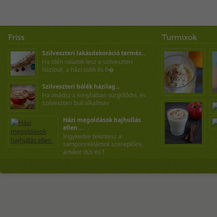
Szilveszteri lakásdekoráció termés...
Ha idén nálatok lesz a szilveszteri
házibuli, a házi sütik és b�
Szilveszteri bólék házilag...
Ha imádsz a konyhában sürgölődni, és
szilveszteri buli alkalmáv
Házi megoldások hajhullás
ellen ...
Irigykedve tekintesz a
samponreklámok szereplőire,
amikor dús és f