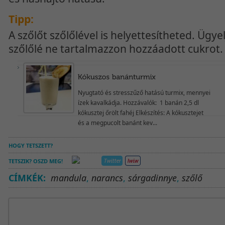
Tipp:
A szőlőt szőlőlével is helyettesítheted. Ügyel
szőlőlé ne tartalmazzon hozzáadott cukrot.
Nyugtató és stresszűző hatású turmix, mennyei
ízek kavalkádja. Hozzávalók: 1 banán 2,5 dl
kókusztej őrölt fahéj Elkészítés: A kókusztejet
és a megpucolt banánt kev...
HOGY TETSZETT?
TETSZIK? OSZD MEG!
CÍMKÉK:
mandula
,
narancs
,
sárgadinnye
,
szőlő