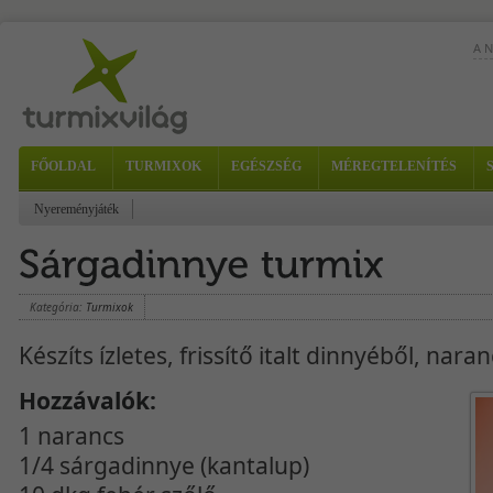
A 
FŐOLDAL
TURMIXOK
EGÉSZSÉG
MÉREGTELENÍTÉS
Gyo
hel
pap
Nyereményjáték
Kategória:
Turmixok
Készíts ízletes, frissítő italt dinnyéből, nara
Hozzávalók:
1 narancs
1/4 sárgadinnye (kantalup)