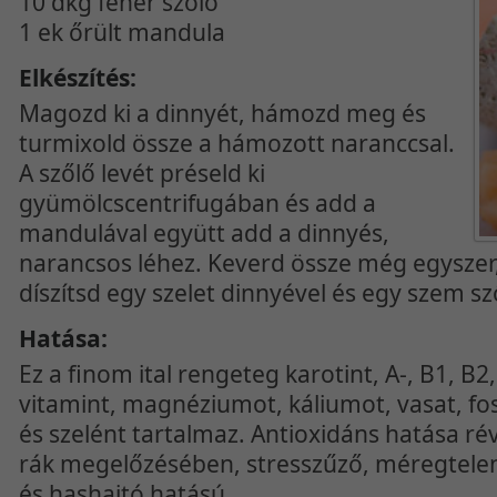
10 dkg fehér szőlő
1 ek őrült mandula
Elkészítés:
Magozd ki a dinnyét, hámozd meg és
turmixold össze a hámozott naranccsal.
A szőlő levét préseld ki
gyümölcscentrifugában és add a
mandulával együtt add a dinnyés,
narancsos léhez. Keverd össze még egyszer,
díszítsd egy szelet dinnyével és egy szem sz
Hatása:
Ez a finom ital rengeteg karotint, A-, B1, B2, 
vitamint, magnéziumot, káliumot, vasat, fosz
és szelént tartalmaz. Antioxidáns hatása rév
rák megelőzésében, stresszűző, méregtelen
és hashajtó hatású.