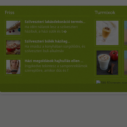
Szilveszteri lakásdekoráció termés...
Ha idén nálatok lesz a szilveszteri
házibuli, a házi sütik és b�
Szilveszteri bólék házilag...
Ha imádsz a konyhában sürgölődni, és
szilveszteri buli alkalmáv
Házi megoldások hajhullás ellen ...
Irigykedve tekintesz a samponreklámok
szereplőire, amikor dús és f