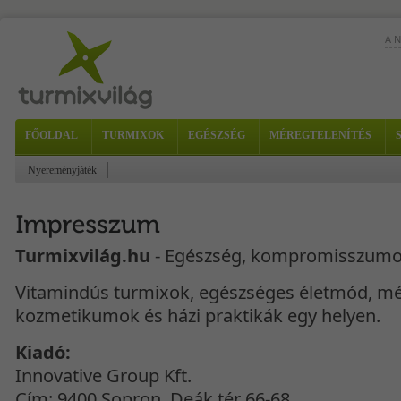
A 
FŐOLDAL
TURMIXOK
EGÉSZSÉG
MÉREGTELENÍTÉS
Nyereményjáték
Hoz
Turmixvilág.hu
- Egészség, kompromisszumo
Vitamindús turmixok, egészséges életmód, mér
kozmetikumok és házi praktikák egy helyen.
Kiadó:
Innovative Group Kft.
Cím: 9400 Sopron, Deák tér 66-68.