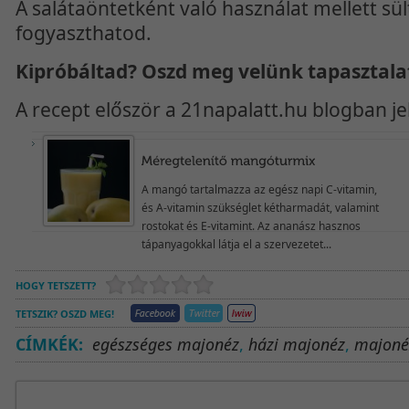
A salátaöntetként való használat mellett sül
fogyaszthatod.
Kipróbáltad? Oszd meg velünk tapasztala
A recept először a 21napalatt.hu blogban j
A mangó tartalmazza az egész napi C-vitamin,
és A-vitamin szükséglet kétharmadát, valamint
rostokat és E-vitamint. Az ananász hasznos
tápanyagokkal látja el a szervezetet...
HOGY TETSZETT?
TETSZIK? OSZD MEG!
CÍMKÉK:
egészséges majonéz
,
házi majonéz
,
majoné