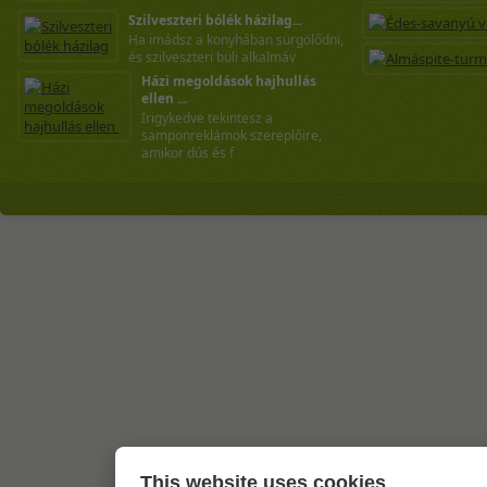
Szilveszteri bólék házilag...
Ha imádsz a konyhában sürgölődni,
és szilveszteri buli alkalmáv
Házi megoldások hajhullás
ellen ...
Irigykedve tekintesz a
samponreklámok szereplőire,
amikor dús és f
This website uses cookies