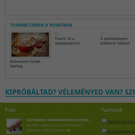
TOVÁBBI CIKKEK A ROVATBAN
KIPRÓBÁLTAD? VÉLEMÉNYED VAN? SZÓ
Szilveszteri lakásdekoráció termés...
Ha idén nálatok lesz a szilveszteri
házibuli, a házi sütik és b�