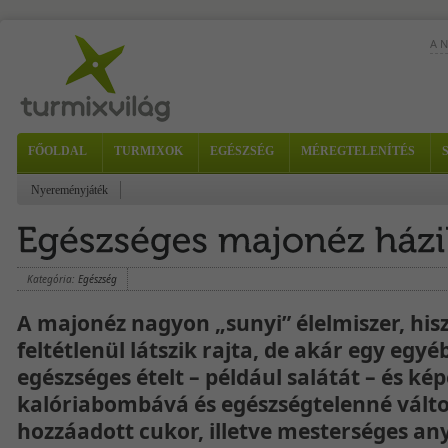
A 
FŐOLDAL
TURMIXOK
EGÉSZSÉG
MÉREGTELENÍTÉS
Nyereményjáték
-...
Kategória:
Egészség
A majonéz nagyon „sunyi” élelmiszer, hi
feltétlenül látszik rajta, de akár egy egy
egészséges ételt – például salátát – és kép
kalóriabombává és egészségtelenné válto
hozzáadott cukor, illetve mesterséges any