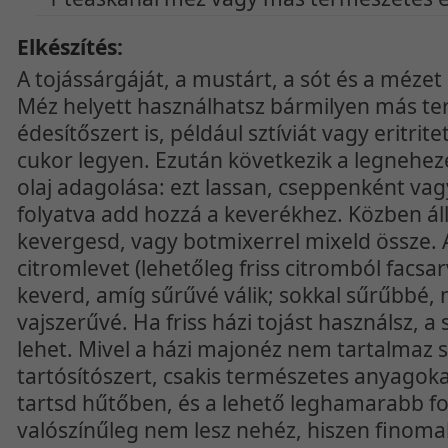
Elkészítés:
A tojássárgáját, a mustárt, a sót és a méze
Méz helyett használhatsz bármilyen más t
édesítőszert is, például sztíviát vagy eritrit
cukor legyen. Ezután következik a legnehez
olaj adagolása: ezt lassan, cseppenként v
folyatva add hozzá a keverékhez. Közben á
kevergesd, vagy botmixerrel mixeld össze.
citromlevet (lehetőleg friss citromból facsar
keverd, amíg sűrűvé válik; sokkal sűrűbbé, m
vajszerűvé. Ha friss házi tojást használsz, a
lehet. Mivel a házi majonéz nem tartalmaz
tartósítószert, csakis természetes anyago
tartsd hűtőben, és a lehető leghamarabb fo
valószínűleg nem lesz nehéz, hiszen finomabb