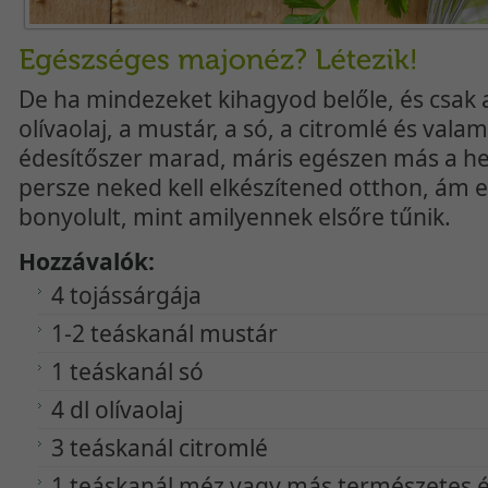
De ha mindezeket kihagyod belőle, és csak a
olívaolaj, a mustár, a só, a citromlé és val
édesítőszer marad, máris egészen más a he
persze neked kell elkészítened otthon, ám e
bonyolult, mint amilyennek elsőre tűnik.
Hozzávalók:
4 tojássárgája
1-2 teáskanál mustár
1 teáskanál só
4 dl olívaolaj
3 teáskanál citromlé
1 teáskanál méz vagy más természetes é