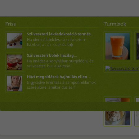
Szilveszteri lakásdekoráció termés...
Ha idén nálatok lesz a szilveszteri
házibuli, a házi sütik és b�
Szilveszteri bólék házilag...
Ha imádsz a konyhában sürgölődni, és
szilveszteri buli alkalmáv
Házi megoldások hajhullás ellen ...
Irigykedve tekintesz a samponreklámok
szereplőire, amikor dús és f