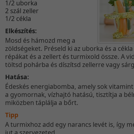
1/2 uborka
2 szál zeller
1/2 cékla
Elkészítés:
Mosd és hámozd meg a
zöldségeket. Préseld ki az uborka és a cékla
répákat és a zellert és turmixold össze. A vi
töltsd pohárba és díszítsd zellerre vagy sár
Hatása:
Édeskés energiabomba, amely sok vitamint t
a gyomornak, vízhajtó hatású, tisztítja a bé
miközben táplálja a bőrt.
Tipp
A turmixhoz add egy narancs levét is, így 
jut a szervezeted.