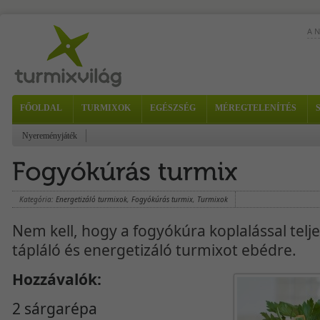
A 
FŐOLDAL
TURMIXOK
EGÉSZSÉG
MÉREGTELENÍTÉS
Nyereményjáték
Kategória:
Energetizáló turmixok
,
Fogyókúrás turmix
,
Turmixok
Nem kell, hogy a fogyókúra koplalással teljen
tápláló és energetizáló turmixot ebédre.
Hozzávalók:
2 sárgarépa