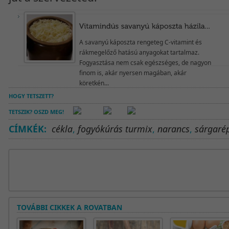
A savanyú káposzta rengeteg C-vitamint és
rákmegelőző hatású anyagokat tartalmaz.
Fogyasztása nem csak egészséges, de nagyon
finom is, akár nyersen magában, akár
köretkén...
HOGY TETSZETT?
TETSZIK? OSZD MEG!
CÍMKÉK:
cékla
,
fogyókúrás turmix
,
narancs
,
sárgaré
TOVÁBBI CIKKEK A ROVATBAN