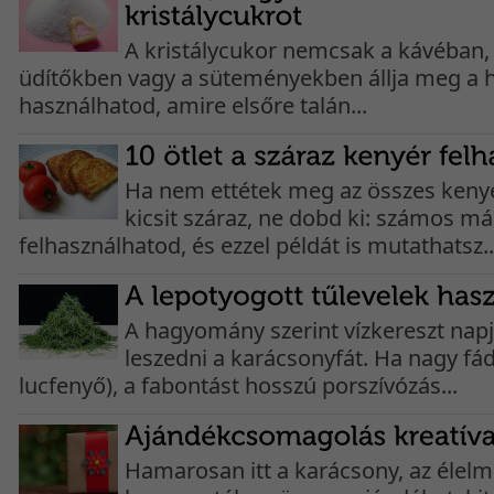
A kristálycukor nemcsak a kávéban, 
üdítőkben vagy a süteményekben állja meg a he
használhatod, amire elsőre talán...
Ha nem ettétek meg az összes kenye
kicsit száraz, ne dobd ki: számos 
felhasználhatod, és ezzel példát is mutathatsz..
A hagyomány szerint vízkereszt napjá
leszedni a karácsonyfát. Ha nagy fád 
lucfenyő), a fabontást hosszú porszívózás...
Hamarosan itt a karácsony, az éle