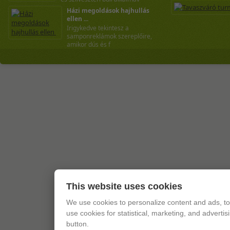
Házi megoldások hajhullás
ellen ...
Irigykedve tekintesz a
samponreklámok szereplőire,
amikor dús és f
This website uses cookies
We use cookies to personalize content and ads, to 
use cookies for statistical, marketing, and adverti
button.