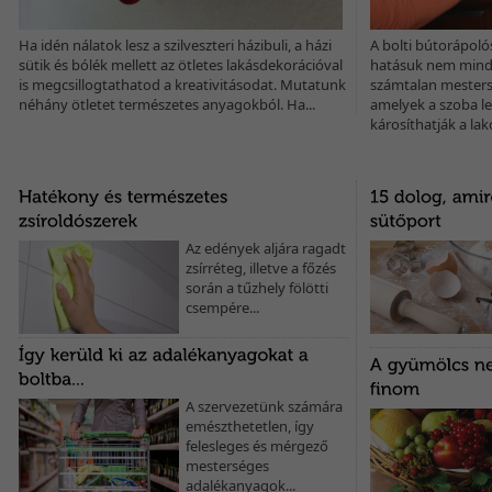
Ha idén nálatok lesz a szilveszteri házibuli, a házi
A bolti bútorápoló
sütik és bólék mellett az ötletes lakásdekorációval
hatásuk nem mind
is megcsillogtathatod a kreativitásodat. Mutatunk
számtalan mesters
néhány ötletet természetes anyagokból. Ha...
amelyek a szoba l
károsíthatják a lakó
Az edények aljára ragadt
zsírréteg, illetve a főzés
során a tűzhely fölötti
csempére...
A szervezetünk számára
emészthetetlen, így
felesleges és mérgező
mesterséges
adalékanyagok...