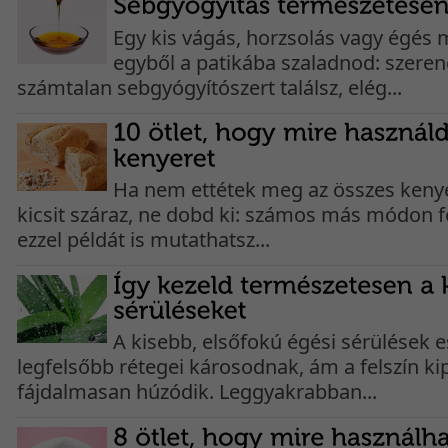
Egy kis vágás, horzsolás vagy égés 
egyből a patikába szaladnod: szeren
számtalan sebgyógyítószert találsz, elég...
Ha nem ettétek meg az összes kenye
kicsit száraz, ne dobd ki: számos más módon f
ezzel példát is mutathatsz...
A kisebb, elsőfokú égési sérülések 
legfelsőbb rétegei károsodnak, ám a felszín kip
fájdalmasan húzódik. Leggyakrabban...