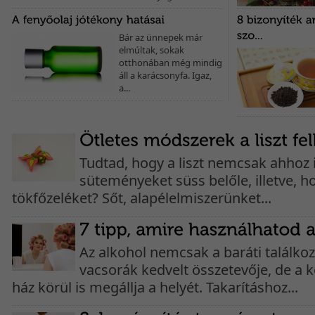
Bár az ünnepek már
elmúltak, sokak
otthonában még mindig
áll a karácsonyfa. Igaz,
a...
Tudtad, hogy a liszt nemcsak ahhoz 
süteményeket süss belőle, illetve, h
tökfőzeléket? Sőt, alapélelmiszerünket...
Az alkohol nemcsak a baráti találko
vacsorák kedvelt összetevője, de a
ház körül is megállja a helyét. Takarításhoz...