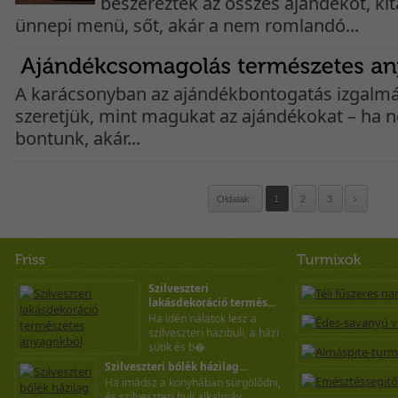
beszerezték az összes ajándékot, kit
ünnepi menü, sőt, akár a nem romlandó...
A karácsonyban az ajándékbontogatás izgalmá
szeretjük, mint magukat az ajándékokat – ha 
bontunk, akár...
Oldalak:
1
2
3
›
Szilveszteri
lakásdekoráció termés...
Ha idén nálatok lesz a
szilveszteri házibuli, a házi
sütik és b�
Szilveszteri bólék házilag...
Ha imádsz a konyhában sürgölődni,
és szilveszteri buli alkalmáv