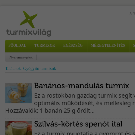
A 
Éde
FŐOLDAL
TURMIXOK
EGÉSZSÉG
MÉREGTELENÍTÉS
vál
Hoz
Nyereményjáték
Találatok: Gyógyító turmixok
Ez a rostokban gazdag turmix segít v
optimális működését, és mellesleg 
Hozzávalók: 1 banán 25 g őrölt...
Ez a turmix nyugtatja a gyomrot és s