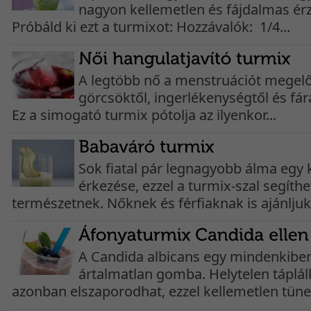
nagyon kellemetlen és fájdalmas érz
Próbáld ki ezt a turmixot: Hozzávalók: 1/4...
A legtöbb nő a menstruációt mege
görcsöktől, ingerlékenységtől és fá
Ez a simogató turmix pótolja az ilyenkor...
Sok fiatal pár legnagyobb álma egy 
érkezése, ezzel a turmix-szal segíthe
természetnek. Nőknek és férfiaknak is ajánljuk!
A Candida albicans egy mindenkiben
ártalmatlan gomba. Helytelen táplá
azonban elszaporodhat, ezzel kellemetlen tünet