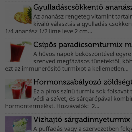
Az ananász rengeteg vitamint tartal
kiváló választás a gyulladás csökke
1/4 ananász 1/2 lime leve 2 cm...
A hűvös napok beköszöntével egyre
szenved megfázásos tünetektől, köh
ezt az immunerősítő turmixot a kellemetlen...
Ez a piros színű turmix sok folsavat
védi a szívet, és sárgarépával kombi
hormontermelést. Hozzávalók: 2...
A puffadás vagy a szervezetben felgy