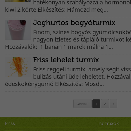
hatékonyan szabályozza a hormonoka
kiwi 2 körte Elkészítés: Hámozd meg...
Finom, színes bogyós gyümölcsökbő
nagyon ízletes és tápláló turmixot ké
Hozzávalók: 1 banán 1 marék málna 1...
Friss reggeli turmix, amely segít vis
bulizás utáni üde leheletet. Hozzáva
édeskökénygumó Elkészítés: Mosd...
Oldalak:
1
2
›