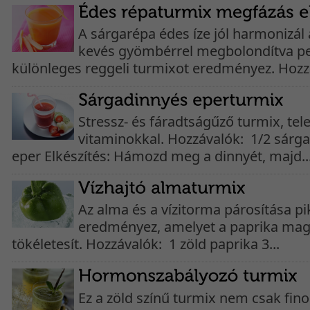
A sárgarépa édes íze jól harmonizál 
kevés gyömbérrel megbolondítva pe
különleges reggeli turmixot eredményez. Hozzá
Stressz- és fáradtságűző turmix, tel
vitaminokkal. Hozzávalók: 1/2 sárg
eper Elkészítés: Hámozd meg a dinnyét, majd..
Az alma és a vízitorma párosítása pi
eredményez, amelyet a paprika mag
tökéletesít. Hozzávalók: 1 zöld paprika 3...
Ez a zöld színű turmix nem csak fi