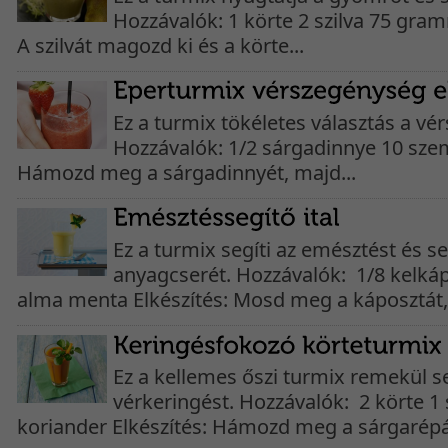
Hozzávalók: 1 körte 2 szilva 75 gram
A szilvát magozd ki és a körte...
Ez a turmix tökéletes választás a vé
Hozzávalók: 1/2 sárgadinnye 10 szem
Hámozd meg a sárgadinnyét, majd...
Ez a turmix segíti az emésztést és se
anyagcserét. Hozzávalók: 1/8 kelká
alma menta Elkészítés: Mosd meg a káposztát,.
Ez a kellemes őszi turmix remekül s
vérkeringést. Hozzávalók: 2 körte 1
koriander Elkészítés: Hámozd meg a sárgarépát