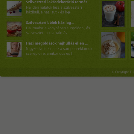
Szilveszteri lakásdekoráció termés...
Ha idén nálatok lesz a szilveszteri
házibuli, a házi sütik és b�
Szilveszteri bólék házilag...
Ha imádsz a konyhában sürgölődni, és
szilveszteri buli alkalmáv
Házi megoldások hajhullás ellen ...
Irigykedve tekintesz a samponreklámok
szereplőire, amikor dús és f
© Copyright Tu