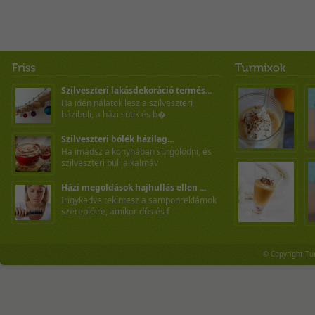
Szilveszteri lakásdekoráció termés...
Ha idén nálatok lesz a szilveszteri
házibuli, a házi sütik és b�
Szilveszteri bólék házilag...
Ha imádsz a konyhában sürgölődni, és
szilveszteri buli alkalmáv
Házi megoldások hajhullás ellen ...
Irigykedve tekintesz a samponreklámok
szereplőire, amikor dús és f
© Copyright Tu