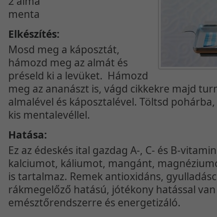
2 alma
menta
Elkészítés:
Mosd meg a káposztát,
hámozd meg az almát és
préseld ki a levüket. Hámozd
meg az ananászt is, vágd cikkekre majd tu
almalével és káposztalével. Töltsd pohárba, 
kis mentalevéllel.
Hatása:
Ez az édeskés ital gazdag A-, C- és B-vitamin
kalciumot, káliumot, mangánt, magnéziumot
is tartalmaz. Remek antioxidáns, gyulladás
rákmegelőző hatású, jótékony hatással van
emésztőrendszerre és energetizáló.