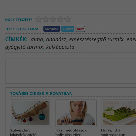
HOGY TETSZETT?
TETSZIK? OSZD MEG!
CÍMKÉK:
alma
,
ananász
,
emésztéssegítő turmix
,
ene
gyógyító turmix
,
kelképoszta
TOVÁBBI CIKKEK A ROVATBAN