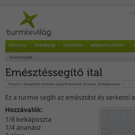
A 
Iga
FŐOLDAL
TURMIXOK
EGÉSZSÉG
MÉREGTELENÍTÉS
ana
sze
Nyereményjáték
Kategória:
Energetizáló turmixok
,
Gyógyító turmixok
,
Turmixok
,
Zöldségturmixok
Ez a turmix segíti az emésztést és serkenti 
Hozzávalók:
1/8 kelkáposzta
1/4 ananász