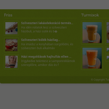
Szilveszteri lakásdekoráció termés...
Ha idén nálatok lesz a szilveszteri
házibuli, a házi sütik és b�
Szilveszteri bólék házilag...
Ha imádsz a konyhában sürgölődni, és
szilveszteri buli alkalmáv
Házi megoldások hajhullás ellen ...
Irigykedve tekintesz a samponreklámok
szereplőire, amikor dús és f
© Copyright Tu