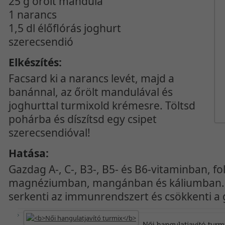
25 g őrölt mandula
1 narancs
1,5 dl élőflórás joghurt
szerecsendió
Elkészítés:
Facsard ki a narancs levét, majd a
banánnal, az őrölt mandulával és
joghurttal turmixold krémesre. Töltsd
pohárba és díszítsd egy csipet
szerecsendióval!
Hatása:
Gazdag A-, C-, B3-, B5- és B6-vitaminban, f
magnéziumban, mangánban és káliumban. 
serkenti az immunrendszert és csökkenti a 