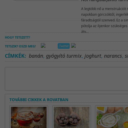
A legtöbb nő a menstruációt
napokban görcsöktől, ingerlé
fáradtságtól szenved. Ez a s
pótolja az ilyenkor szükséges
átv...
HOGY TETSZETT?
TETSZIK? OSZD MEG!
CÍMKÉK:
banán
,
gyógyító turmix
,
joghurt
,
narancs
,
s
TOVÁBBI CIKKEK A ROVATBAN