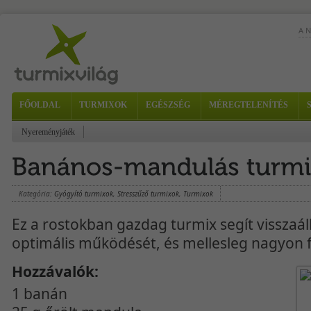
A 
FŐOLDAL
TURMIXOK
EGÉSZSÉG
MÉREGTELENÍTÉS
Nyereményjáték
bőr
Kategória:
Gyógyító turmixok
,
Stresszűző turmixok
,
Turmixok
Ez a rostokban gazdag turmix segít visszaáll
optimális működését, és mellesleg nagyon f
Hozzávalók:
1 banán