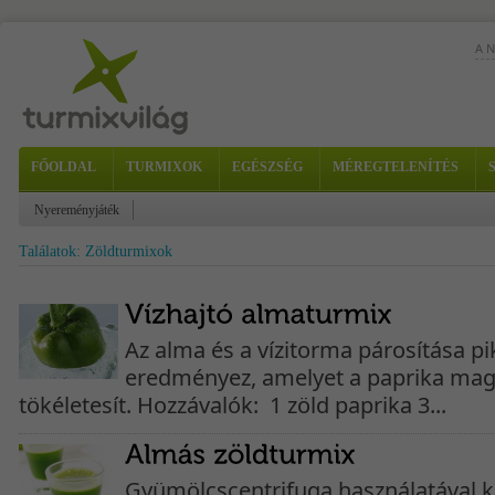
A 
A n
FŐOLDAL
TURMIXOK
EGÉSZSÉG
MÉREGTELENÍTÉS
sze
Nyereményjáték
Találatok: Zöldturmixok
Az alma és a vízitorma párosítása pi
eredményez, amelyet a paprika mag
tökéletesít. Hozzávalók: 1 zöld paprika 3...
Gyümölcscentrifuga használatával k