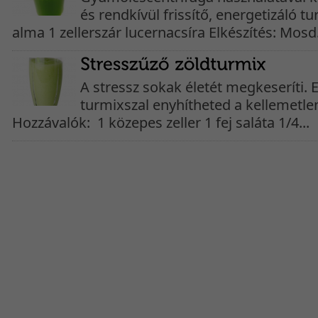
és rendkívül frissítő, energetizáló t
alma 1 zellerszár lucernacsíra Elkészítés: Mosd.
A stressz sokak életét megkeseríti. 
turmixszal enyhítheted a kellemetlen
Hozzávalók: 1 közepes zeller 1 fej saláta 1/4...