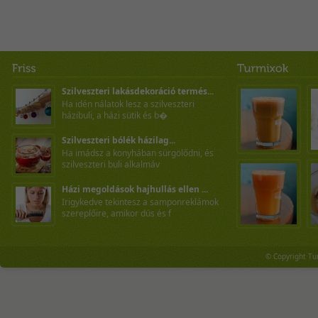
Szilveszteri lakásdekoráció termés...
Ha idén nálatok lesz a szilveszteri
házibuli, a házi sütik és b�
Szilveszteri bólék házilag...
Ha imádsz a konyhában sürgölődni, és
szilveszteri buli alkalmáv
Házi megoldások hajhullás ellen ...
Irigykedve tekintesz a samponreklámok
szereplőire, amikor dús és f
© Copyright Tu