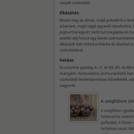
reszelt csokoládé
Elkészítés:
Mosd meg az almát, majd préseld ki a levé
a banánt, majd vágd egyenlő darabokra. A
joghurttal együtt tedd turmixgépbe és tu
esetén adj hozzá egy kevés szénsavmentes
elkészült italt töltsd pohárba és díszítsd a
csokoládéval.
Hatása:
Ez a turmix gazdag A-, C- és B3, B5- és B
mangánt. Antioxidáns, immunerősítő hatás
csokoládé feniletilaminban bővelkedik, ez
vagyunk.
A szegfűbors gyulla
hatással bír, valami
puffadást. A fűsze
tartalmaz vasat, ká