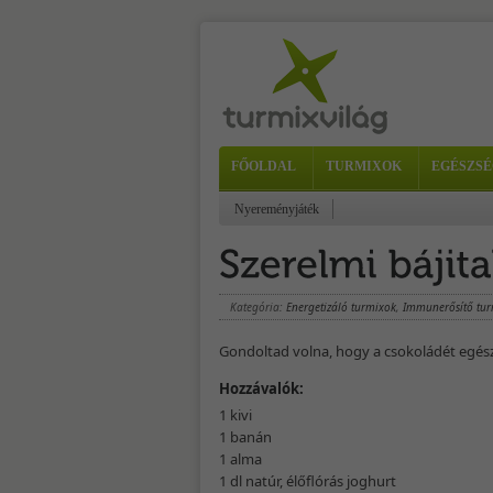
FŐOLDAL
TURMIXOK
EGÉSZSÉ
Nyereményjáték
Kategória:
Energetizáló turmixok
,
Immunerősítő tu
Gondoltad volna, hogy a csokoládét egész
Hozzávalók:
1 kivi
1 banán
1 alma
1 dl natúr, élőflórás joghurt