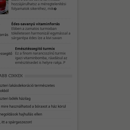
hozzájárulhatsz a méregtelenítési
folyamatok sikeréhez, mik�
Édes-savanyú vitaminforrás
Ebben a zamatos turmixban
tökéletesen harmonizál egymással a
sárgarépa édes íze a kivi savan
Emésztéssegitő turmix
Ez a finom narancsszínű turmix
igazi vitaminbomba, ráadásul az
emésztésedet is helyre rakja. P
eszteri lakásdekoráció természetes
okból
szteri bólék házilag
, mire használhatod a bóraxot a ház körül
megoldások hajhullás ellen
 itt a spárgaszezon!