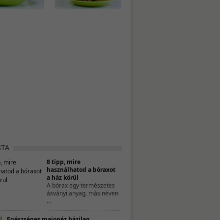
8 tipp, mire
használhatod a bóraxot
a ház körül
A bórax egy természetes
ásványi anyag, más néven
...
Egészséges majonéz házilag