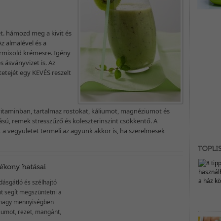
t. hámozd meg a kivit és
z almalével és a
rmixold krémesre. Igény
 ásványvizet is. Az
 tetejét egy KEVÉS reszelt
6-vitaminban, tartalmaz rostokat, káliumot, magnéziumot és
ú, remek stresszűző és koleszterinszint csökkentő. A
t a vegyületet termeli az agyunk akkor is, ha szerelmesek
dásgátló és szélhajtó
nt segít megszüntetni a
r nagy mennyiségben
liumot, rezet, mangánt,