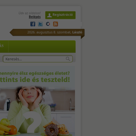
Üdv az oldalon!
Regisztráció
Belépés
 a
2026. augusztus 8. szombat,
László
-
ÁS
ime
k:
j -