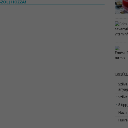
ZÓLJ HOZZÁ!
Szilv
anyag
Szilve
8 tipp
Házi 
Hurrá,