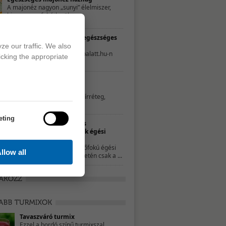
A majonéz nagyon „sunyi” élelmiszer,
hiszen nem feltétlenül ...
TESZT – Te mennyire élsz egészséges
életet?
ze our traffic. We also
A következő tesztet a 21napalatt.hu-n
icking the appropriate
találtuk. Egyszerűen csak ...
Hatékony és természetes
zsíroldószerek
Az edények aljára ragadt zsírréteg,
illetve a főzés ...
eting
Természetes
gyógymódok égési
sérülésekre
A kisebb, elsőfokú égési
llow all
sérülések esetén csak a ...
Tavaszváró turmix
Ezzel a bordó színű turmixszal