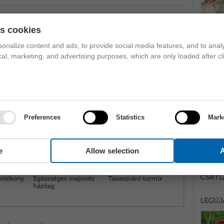
es cookies
erősítő turmix
,
kiwiturmix
,
szerelmi bájital
onalize content and ads, to provide social media features, and to analy
ical, marketing, and advertising purposes, which are only loaded after cl
Preferences
Statistics
Mark
e
Allow selection
A