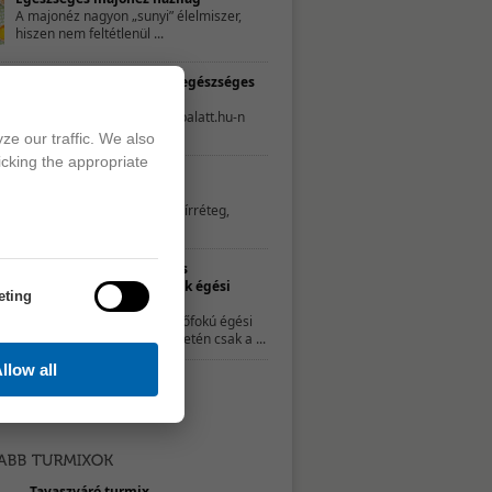
A majonéz nagyon „sunyi” élelmiszer,
hiszen nem feltétlenül ...
TESZT – Te mennyire élsz egészséges
életet?
A következő tesztet a 21napalatt.hu-n
találtuk. Egyszerűen csak ...
ze our traffic. We also
icking the appropriate
Hatékony és természetes
zsíroldószerek
Az edények aljára ragadt zsírréteg,
illetve a főzés ...
Természetes
gyógymódok égési
eting
sérülésekre
A kisebb, elsőfokú égési
sérülések esetén csak a ...
llow all
Tavaszváró turmix