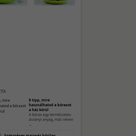
8 tipp, mire
használhatod a bóraxot
a ház körül
A bórax egy természetes
ásványi anyag, más néven
...
Egészséges majonéz házilag