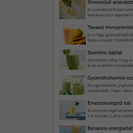
Ez a rendkívül finom turm
bearanyozza a napodat! Ho
Ez a négy gyümölcsből kés
dobni a napot. Próbáld ki!
Gondoltad volna, hogy a 
ki ezt a verziót! Hozzávaló
Ez a gyümölcsös, joghurtos
Hozzávalók: 1 kiwi 1 alma
Ez a turmix segíti az emé
1/4 ananász 2 alma menta 