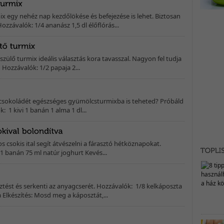
ix egy nehéz nap kezdőlökése és befejezése is lehet. Biztosan
zzávalók: 1/4 ananász 1,5 dl élőflórás...
zülő turmix ideális választás kora tavasszal. Nagyon fel tudja
 Hozzávalók: 1/2 papaja 2...
csokoládét egészséges gyümölcsturmixba is teheted? Próbáld
k: 1 kivi 1 banán 1 alma 1 dl...
 csokis ital segít átvészelni a fárasztó hétköznapokat.
 1 banán 75 ml natúr joghurt Kevés...
sztést és serkenti az anyagcserét. Hozzávalók: 1/8 kelkáposzta
Elkészítés: Mosd meg a káposztát,...