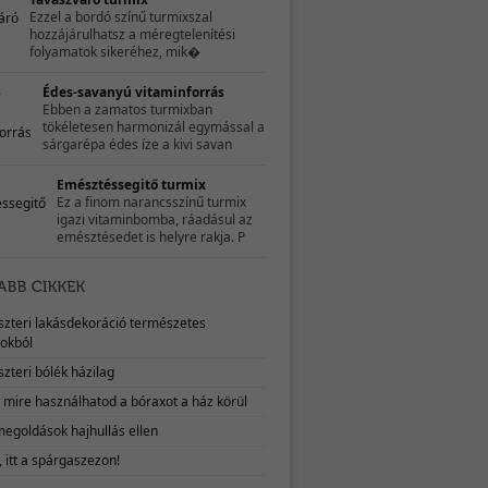
Ezzel a bordó színű turmixszal
hozzájárulhatsz a méregtelenítési
folyamatok sikeréhez, mik�
Édes-savanyú vitaminforrás
Ebben a zamatos turmixban
tökéletesen harmonizál egymással a
sárgarépa édes íze a kivi savan
Emésztéssegitő turmix
Ez a finom narancsszínű turmix
igazi vitaminbomba, ráadásul az
emésztésedet is helyre rakja. P
eszteri lakásdekoráció természetes
okból
szteri bólék házilag
, mire használhatod a bóraxot a ház körül
megoldások hajhullás ellen
 itt a spárgaszezon!