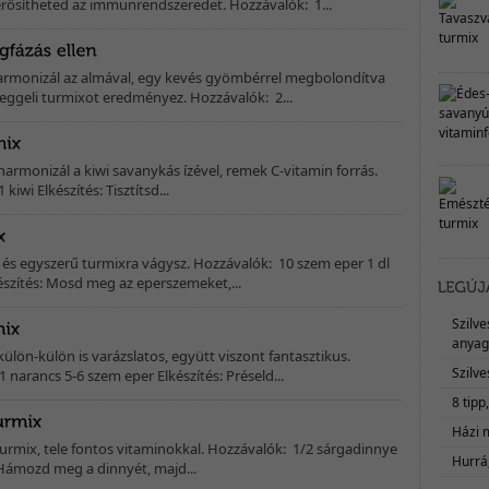
rősítheted az immunrendszeredet. Hozzávalók: 1...
 harmonizál az almával, egy kevés gyömbérrel megbolondítva
eggeli turmixot eredményez. Hozzávalók: 2...
harmonizál a kiwi savanykás ízével, remek C-vitamin forrás.
iwi Elkészítés: Tisztítsd...
s és egyszerű turmixra vágysz. Hozzávalók: 10 szem eper 1 dl
észítés: Mosd meg az eperszemeket,...
Szilv
anyag
külön-külön is varázslatos, együtt viszont fantasztikus.
Szilve
 narancs 5-6 szem eper Elkészítés: Préseld...
8 tipp
Házi 
turmix, tele fontos vitaminokkal. Hozzávalók: 1/2 sárgadinnye
Hurrá,
 Hámozd meg a dinnyét, majd...