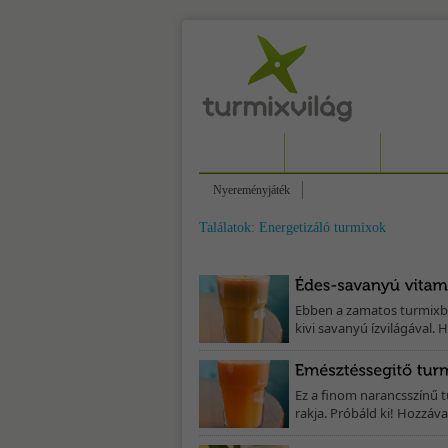
FŐOLDAL
TURMIXOK
EGÉSZSÉ
Nyereményjáték
Találatok: Energetizáló turmixok
Ebben a zamatos turmixba
kivi savanyú ízvilágával. H
Ez a finom narancsszínű t
rakja. Próbáld ki! Hozzáva