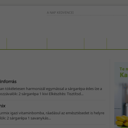
A NAP KEDVENCEI
A magas C-vitamin tartalma miatt ez a turmix jó
választás megfázásos időszakban. - Hozzávalók: - 
kiwi - 1 kisebb...
Ez a sárgadinnyeturmix különösen jó
G
MÉREGTELENÍTÉS
SZÉPSÉGÁPOLÁS
GYEREK
HÁZTART
választás egy fáradt reggeleken vagy 
nehezen tudsz magadhoz térni. -...
Szőlő, áfonya és alma
hozzáadásával kitűnő tiszt
és hólyagfertőzések elleni
italt készíthetsz. -...
n tökéletesen harmonizál egymással a sárgarépa édes íze a
ozzávalók: 2 sárgarépa 1 kivi Elkészítés: Tisztítsd...
urmix igazi vitaminbomba, ráadásul az emésztésedet is helyre
lók: 2 sárgarépa 1 savanykás...