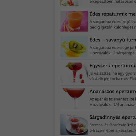
elképesztően hatásosan e
A sárgarépa édes íze jól
pedig igazán különleges r
A sárgarépa édessége jól 
Hozzávalók: 2 sárgarépa 1 k
Jó választás, ha egy gyor
víz 4 db jégkocka méz Elk
Az eper és az ananász íze 
Hozzávalók: 1/4 ananász 1
Stressz- és fáradtságűző 
5-6 szem eper Elkészítés: