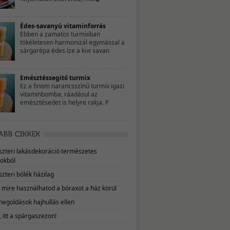
Édes-savanyú vitaminforrás
Ebben a zamatos turmixban
tökéletesen harmonizál egymással a
sárgarépa édes íze a kivi savan
Emésztéssegitő turmix
Ez a finom narancsszínű turmix igazi
vitaminbomba, ráadásul az
emésztésedet is helyre rakja. P
eszteri lakásdekoráció természetes
okból
szteri bólék házilag
, mire használhatod a bóraxot a ház körül
megoldások hajhullás ellen
 itt a spárgaszezon!