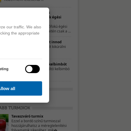
Természetes
gyógymódok égési
sérülésekre
A kisebb, elsőfokú égési
ze our traffic. We also
sérülések esetén csak a ...
icking the appropriate
10 ok, amiért érdemes teát innod
A tea nemcsak a náthát segít kikúrálni
forró, ...
Ezért egyél rendszeresen kelbimbót
Az apró káposztához hasonlító kelbimbó
eting
sok vitamint és ...
llow all
Tavaszváró turmix
Ezzel a bordó színű turmixszal
hozzájárulhatsz a méregtelenítési
folyamatok sikeréhez, mik�