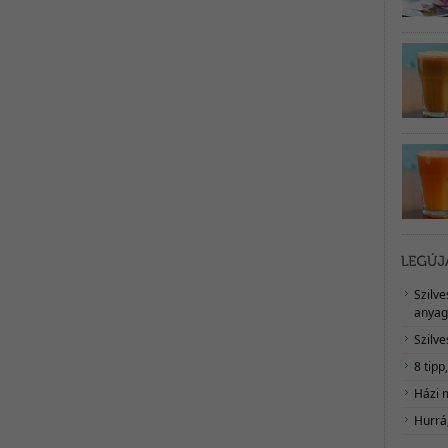
Szilv
anyag
Szilve
8 tipp
Házi 
Hurrá,