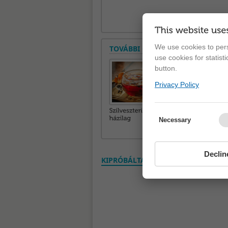
We use cookies to pers
TOVÁBBI CIKKEK A ROVATBAN
use cookies for statist
button.
Privacy Policy
Necessary
Declin
KIPRÓBÁLTAD? VÉLEMÉNYED VAN? S