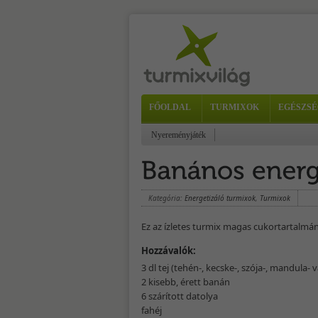
FŐOLDAL
TURMIXOK
EGÉSZSÉ
Nyereményjáték
Kategória:
Energetizáló turmixok
,
Turmixok
Ez az ízletes turmix magas cukortartalmá
Hozzávalók:
3 dl tej (tehén-, kecske-, szója-, mandula- v
2 kisebb, érett banán
6 szárított datolya
fahéj