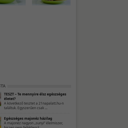
TESZT – Te mennyire élsz egészséges
életet?
A következő tesztet a 21napalatt.hu-n
találtuk. Egyszerűen csak ...
Egészséges majonéz házilag
A majonéz nagyon „sunyi” élelmiszer,
hiszen nem feltétlenül ...