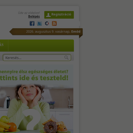
Üdv az oldalon!
Regisztráció
Belépés
az,
2026. augusztus 9. vasárnap,
Emőd
 a
ÁS
 2