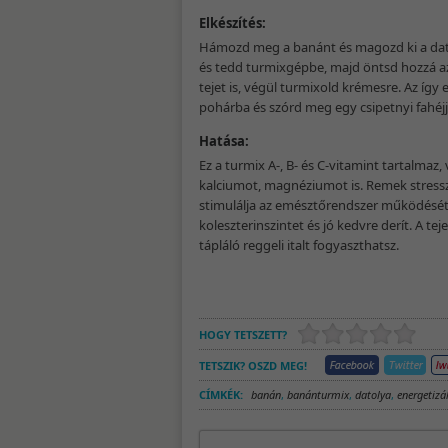
Elkészítés:
Hámozd meg a banánt és magozd ki a dato
és tedd turmixgépbe, majd öntsd hozzá a
tejet is, végül turmixold krémesre. Az így el
pohárba és szórd meg egy csipetnyi fahéjjal.
Hatása:
Ez a turmix A-, B- és C-vitamint tartalmaz,
kalciumot, magnéziumot is. Remek stresszű
stimulálja az emésztőrendszer működését,
koleszterinszintet és jó kedvre derít. A tej
tápláló reggeli italt fogyaszthatsz.
HOGY TETSZETT?
TETSZIK? OSZD MEG!
CÍMKÉK:
banán
,
banánturmix
,
datolya
,
energetiz