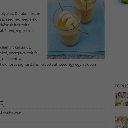
lyákat. Darabolt össze
z ízlésednek megfelelő
készült italt tölts
 Isteni, reggeli ital.
 valamint káliumot,
ző, energiával tölt fel,
 csökkenti a
et élőflórás joghurttal is helyettesítheted, így egy valóban
áló banánturmix