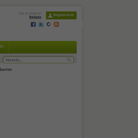
Üdv az oldalon!
Regisztráció
Belépés
2026. augusztus 7. péntek,
Ibolya
is.
ÁS
 -
za