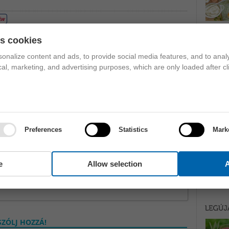
regtelenítő turmix
,
narancs
,
papaja
,
stresszűző turmix
es cookies
onalize content and ads, to provide social media features, and to analy
ical, marketing, and advertising purposes, which are only loaded after cl
Preferences
Statistics
Mark
e
Allow selection
A
ZÓLJ HOZZÁ!