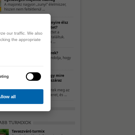
A majonéz nagyon „sunyi” élelmiszer,
hiszen nem feltétlenül ...
TESZT – Te mennyire élsz
egészséges életet?
A következő tesztet a
ze our traffic. We also
21napalatt.hu-n találtuk.
icking the appropriate
Egyszerűen csak ...
Mit nassoljon a gyerek?
Néhány szülő úgy gondolja, hogy
a nassolás rosszat ...
10 ötlet, hogy mire
eting
használd a száraz
kenyeret
Ha nem ettétek meg az
összes kenyeret, és ...
llow all
Tavaszváró turmix