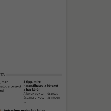
8 tipp, mire
használhatod a bóraxot
a ház körül
A bórax egy természetes
ásványi anyag, más néven
...
Egészséges majonéz házilag