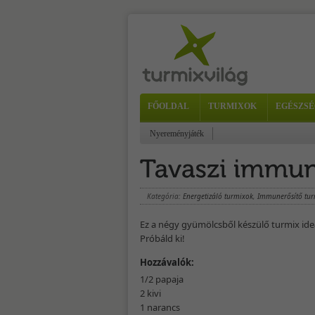
FŐOLDAL
TURMIXOK
EGÉSZSÉ
Nyereményjáték
Kategória:
Energetizáló turmixok
,
Immunerősítő tu
Ez a négy gyümölcsből készülő turmix ideá
Próbáld ki!
Hozzávalók:
1/2 papaja
2 kivi
1 narancs