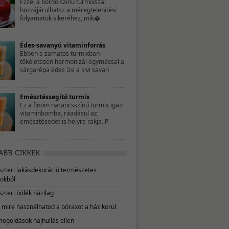
Ezzel a bordó színű turmixszal
hozzájárulhatsz a méregtelenítési
folyamatok sikeréhez, mik�
Édes-savanyú vitaminforrás
Ebben a zamatos turmixban
tökéletesen harmonizál egymással a
sárgarépa édes íze a kivi savan
Emésztéssegitő turmix
Ez a finom narancsszínű turmix igazi
vitaminbomba, ráadásul az
emésztésedet is helyre rakja. P
eszteri lakásdekoráció természetes
okból
szteri bólék házilag
, mire használhatod a bóraxot a ház körül
megoldások hajhullás ellen