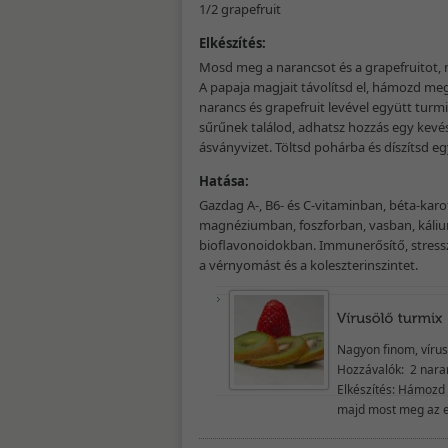
1/2 grapefruit
Elkészítés:
Mosd meg a narancsot és a grapefruitot, m
A papaja magjait távolítsd el, hámozd meg 
narancs és grapefruit levével együtt turm
sűrűnek találod, adhatsz hozzás egy kev
ásványvizet. Töltsd pohárba és díszítsd egy
Hatása:
Gazdag A-, B6- és C-vitaminban, béta-karo
magnéziumban, foszforban, vasban, káli
bioflavonoidokban. Immunerősítő, stress
a vérnyomást és a koleszterinszintet.
Nagyon finom, vírusö
Hozzávalók: 2 nara
Elkészítés: Hámozd 
majd most meg az ep