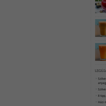
Szilv
anyag
Szilve
8 tipp
Házi 