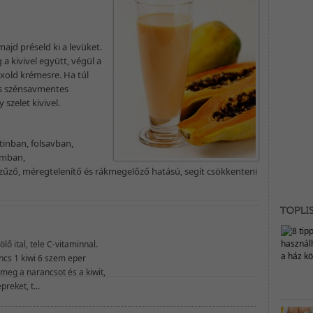
ajd préseld ki a levüket.
a kivivel együtt, végül a
ixold krémesre. Ha túl
és szénsavmentes
 szelet kivivel.
tinban, folsavban,
umban,
zűző, méregtelenítő és rákmegelőző hatású, segít csökkenteni
lő ital, tele C-vitaminnal.
ncs 1 kiwi 6 szem eper
meg a narancsot és a kiwit,
reket, t...