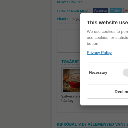
HOGY TETSZETT?
TETSZIK? OSZD MEG!
CÍMKÉK:
grapefruit
,
immunerősítő turmix
,
kivi
,
mé
This website us
We use cookies to pers
use cookies for statist
button.
Privacy Policy
TOVÁBBI CIKKEK A ROVATBAN
Necessary
Declin
KIPRÓBÁLTAD? VÉLEMÉNYED VAN? S