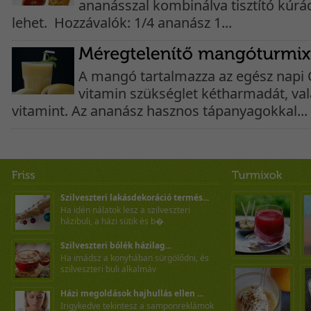
ananásszal kombinálva tisztító kúrá
lehet. Hozzávalók: 1/4 ananász 1...
A mangó tartalmazza az egész napi C
vitamin szükséglet kétharmadát, val
vitamint. Az ananász hasznos tápanyagokkal...
Szilveszteri lakásdekoráció termés...
Ha idén nálatok lesz a szilveszteri
házibuli, a házi sütik és b�
Szilveszteri bólék házilag...
Ha imádsz a konyhában sürgölődni, és
szilveszteri buli alkalmáv
Házi megoldások hajhullás ellen ...
Irigykedve tekintesz a samponreklámok