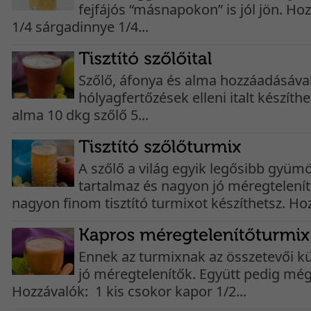
fejfájós “másnapokon” is jól jön. Ho
1/4 sárgadinnye 1/4...
Szőlő, áfonya és alma hozzáadásával 
hólyagfertőzések elleni italt készíth
alma 10 dkg szőlő 5...
A szőlő a világ egyik legősibb gyümö
tartalmaz és nagyon jó méregtelenít
nagyon finom tisztító turmixot készíthetsz. Hoz
Ennek az turmixnak az összetevői k
jó méregtelenítők. Együtt pedig mé
Hozzávalók: 1 kis csokor kapor 1/2...