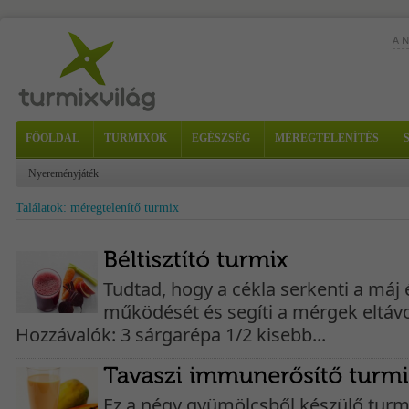
A 
FŐOLDAL
TURMIXOK
EGÉSZSÉG
MÉREGTELENÍTÉS
Nyereményjáték
Találatok: méregtelenítő turmix
Tudtad, hogy a cékla serkenti a máj 
működését és segíti a mérgek eltávol
Hozzávalók: 3 sárgarépa 1/2 kisebb...
Ez a négy gyümölcsből készülő turmi