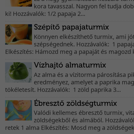
kora tavasszal. Nagyon fel tudja dob
ki! Hozzávalók: 1/2 papaja 2...
Könnyen elkészíthető turmix, ami jót
szépségednek. Hozzávalók: 1 papaja
Elkészítés: Hámozd meg a papaját és magozd ki
Az alma és a vízitorma párosítása pi
eredményez, amelyet a paprika mag
tökéletesít. Hozzávalók: 1 zöld paprika 3...
Valódi kellemes ébresztő turmix, vi
zöldségekből és almából. Hozzávaló
retek 1 alma Elkészítés: Mosd meg a zöldségeke