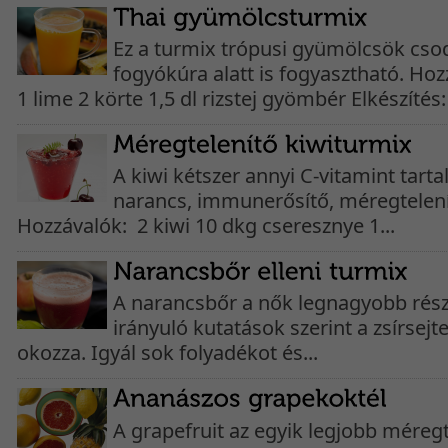
Ez a turmix trópusi gyümölcsök cso
fogyókúra alatt is fogyasztható. Ho
1 lime 2 körte 1,5 dl rizstej gyömbér Elkészítés
A kiwi kétszer annyi C-vitamint tart
narancs, immunerősítő, méregtelenítő
Hozzávalók: 2 kiwi 10 dkg cseresznye 1...
A narancsbőr a nők legnagyobb részét
irányuló kutatások szerint a zsírsej
okozza. Igyál sok folyadékot és...
A grapefruit az egyik legjobb méreg