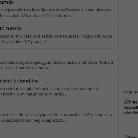
ix egy nehéz nap kezdőlökése és befejezése is lehet. Biztosan
zzávalók: 1/4 ananász 1,5 dl élőflórás...
zülő turmix ideális választás kora tavasszal. Nagyon fel tudja
 Hozzávalók: 1/2 papaja 2...
csokoládét egészséges gyümölcsturmixba is teheted? Próbáld
k: 1 kivi 1 banán 1 alma 1 dl...
 csokis ital segít átvészelni a fárasztó hétköznapokat.
 1 banán 75 ml natúr joghurt Kevés...
sztést és serkenti az anyagcserét. Hozzávalók: 1/8 kelkáposzta
Elkészítés: Mosd meg a káposztát,...