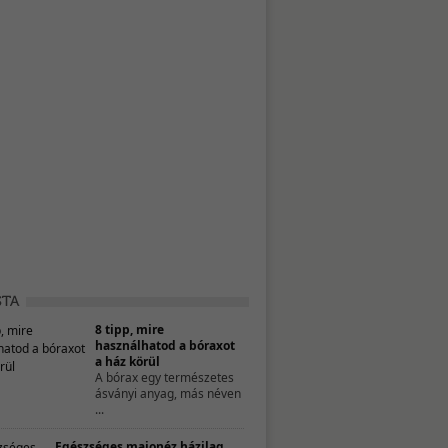
8 tipp, mire
használhatod a bóraxot
a ház körül
A bórax egy természetes
ásványi anyag, más néven
...
Egészséges majonéz házilag