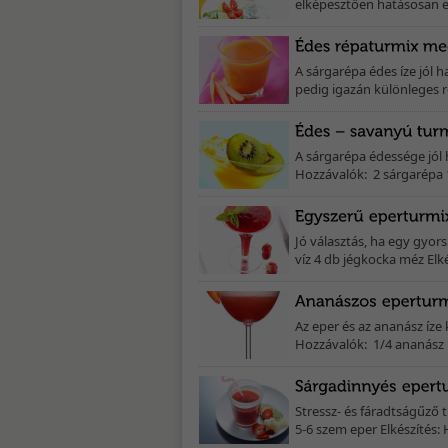
elképesztően hatásosan e
A sárgarépa édes íze jól
pedig igazán különleges r
A sárgarépa édessége jól 
Hozzávalók: 2 sárgarépa 1 k
Jó választás, ha egy gyor
víz 4 db jégkocka méz Elk
Az eper és az ananász íze 
Hozzávalók: 1/4 ananász 1
Stressz- és fáradtságűző 
5-6 szem eper Elkészítés: