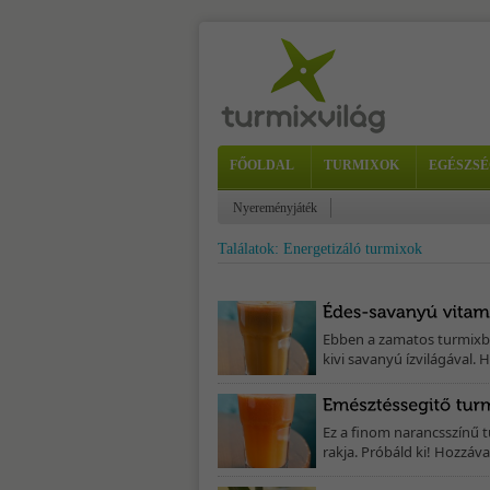
FŐOLDAL
TURMIXOK
EGÉSZSÉ
Nyereményjáték
Találatok: Energetizáló turmixok
Ebben a zamatos turmixba
kivi savanyú ízvilágával. H
Ez a finom narancsszínű t
rakja. Próbáld ki! Hozzáva