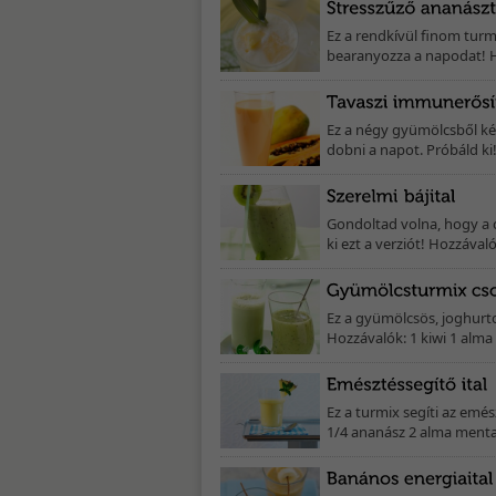
Ez a rendkívül finom turm
bearanyozza a napodat! Ho
Ez a négy gyümölcsből kés
dobni a napot. Próbáld ki!
Gondoltad volna, hogy a 
ki ezt a verziót! Hozzávaló
Ez a gyümölcsös, joghurtos
Hozzávalók: 1 kiwi 1 alma
Ez a turmix segíti az emé
1/4 ananász 2 alma menta 