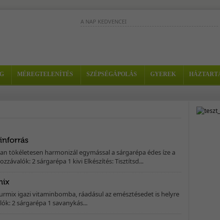
A NAP KEDVENCEI
Ez a turmix trópusi gyümölcsök csodás
keveréke, fogyókúra alatt is fogyasztha
- Hozzávalók: - 1/2 papaja - 1...
Az alma, körte és sárgadinnye nagyon sok vitamint
G
MÉREGTELENÍTÉS
SZÉPSÉGÁPOLÁS
GYEREK
HÁZTART
tartalmaz. A finom összetevőkbőb tápláló,
méregtelenítő...
Erősítsd meg az immunrendszeredet ezzel a
meglepően édeskés, bíbor színű itallal. - Hozzávalók
1/2 brokkoli - 2...
n tökéletesen harmonizál egymással a sárgarépa édes íze a
ozzávalók: 2 sárgarépa 1 kivi Elkészítés: Tisztítsd...
urmix igazi vitaminbomba, ráadásul az emésztésedet is helyre
lók: 2 sárgarépa 1 savanykás...