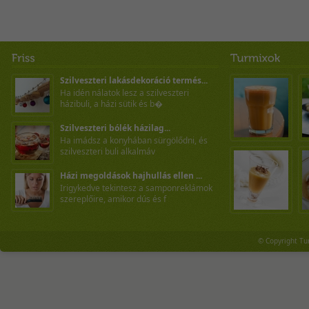
Szilveszteri lakásdekoráció termés...
Ha idén nálatok lesz a szilveszteri
házibuli, a házi sütik és b�
Szilveszteri bólék házilag...
Ha imádsz a konyhában sürgölődni, és
szilveszteri buli alkalmáv
Házi megoldások hajhullás ellen ...
Irigykedve tekintesz a samponreklámok
szereplőire, amikor dús és f
© Copyright Tu