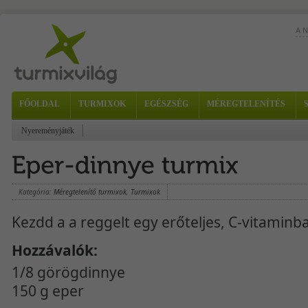
A 
A v
tes
FŐOLDAL
TURMIXOK
EGÉSZSÉG
MÉREGTELENÍTÉS
Vör
Nyereményjáték
Hoz
nar
Kategória:
Méregtelenítő turmixok
,
Turmixok
Kezdd a a reggelt egy erőteljes, C-vitaminba
Hozzávalók:
1/8 görögdinnye
150 g eper