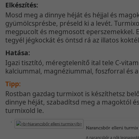
Elkészítés:
Mosd meg a dinnye héját és héjjal és magok
gyümölcsprésbe, préseld ki a levét. Turmixo
megpucolt és megmosott eperszemekkel. 
tegyél jégkockát és öntsd rá az illatos koktél
Hatása:
Igazi tisztító, méregtelenítő ital tele C-vita
kalciummal, magnéziummal, foszforral és a
Tipp:
Rostban gazdag turmixot is készíthetsz belő
dinnye héját, szabadítsd meg a magoktól és
turmixold le.
A narancsbőr a nők legnagyobb 