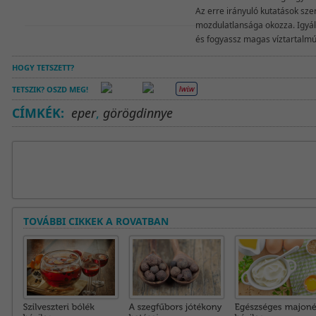
Az erre irányuló kutatások szer
mozdulatlansága okozza. Igyál
és fogyassz magas víztartalmú 
HOGY TETSZETT?
TETSZIK? OSZD MEG!
CÍMKÉK:
eper
,
görögdinnye
TOVÁBBI CIKKEK A ROVATBAN