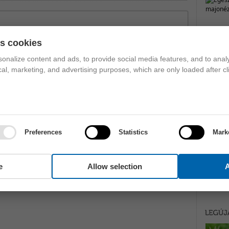
es cookies
onalize content and ads, to provide social media features, and to analy
ical, marketing, and advertising purposes, which are only loaded after cl
Preferences
Statistics
Mark
e
Allow selection
A
ZÓLJ HOZZÁ!