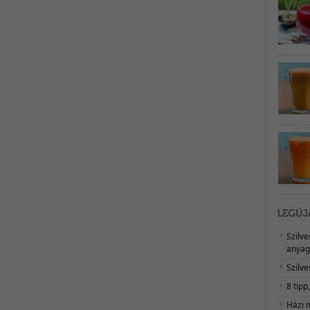
Szilv
anyag
Szilve
8 tipp
Házi 