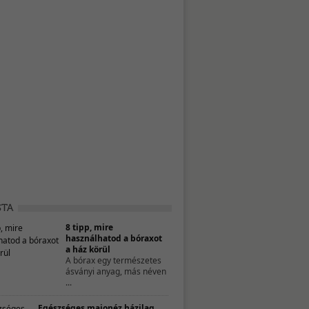
8 tipp, mire
használhatod a bóraxot
a ház körül
A bórax egy természetes
ásványi anyag, más néven
...
Egészséges majonéz házilag