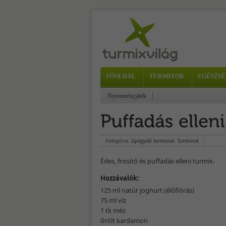
FŐOLDAL
TURMIXOK
EGÉSZSÉ
Nyereményjáték
Kategória:
Gyógyító turmixok
,
Turmixok
Édes, frissítő és puffadás elleni turmix.
Hozzávalók:
125 ml natúr joghurt (élőflórás)
75 ml víz
1 tk méz
őrölt kardamon