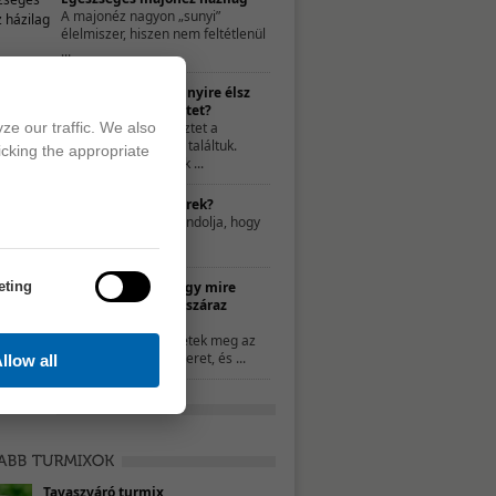
A majonéz nagyon „sunyi”
élelmiszer, hiszen nem feltétlenül
...
TESZT – Te mennyire élsz
egészséges életet?
ze our traffic. We also
A következő tesztet a
21napalatt.hu-n találtuk.
icking the appropriate
Egyszerűen csak ...
Mit nassoljon a gyerek?
Néhány szülő úgy gondolja, hogy
a nassolás rosszat ...
eting
10 ötlet, hogy mire
használd a száraz
kenyeret
Ha nem ettétek meg az
összes kenyeret, és ...
llow all
Tavaszváró turmix