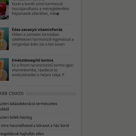
Ezzel a bordó színű turmixszal
hozzájárulhatsz a méregtelenítési
folyamatok sikeréhez, mik�
Édes-savanyú vitaminforrás
Ebben a zamatos turmixban
tökéletesen harmonizál egymással a
sárgarépa édes íze a kivi savan
Emésztéssegitő turmix
Ez a finom narancsszínű turmix igazi
vitaminbomba, ráadásul az
emésztésedet is helyre rakja. P
eszteri lakásdekoráció természetes
okból
szteri bólék házilag
, mire használhatod a bóraxot a ház körül
megoldások hajhullás ellen