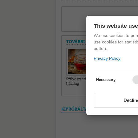
This website us
We use cookies to pers
TOVÁBBI CIKKEK A ROVATBAN
use cookies for statist
button.
Privacy Policy
Necessary
Declin
KIPRÓBÁLTAD? VÉLEMÉNYED VAN? S