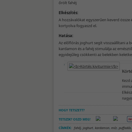
őrölt fahéj
Elkészítés:
A hozzávalókat egyszerűen keverd össze 
kortyolva fogyaszd el.
Hatása:
Az előflórás joghurt segít visszaállítani a 
kardamon és a fahéj stimulálja az emész
egyidejűleg csökkenti az belekben keletkez
Kezd 
immune
Elkész
nagyo
HOGY TETSZETT?
TETSZIK? OSZD MEG!
CÍMKÉK:
fahéj
,
joghurt
,
kardamon
,
méz
,
puffadás