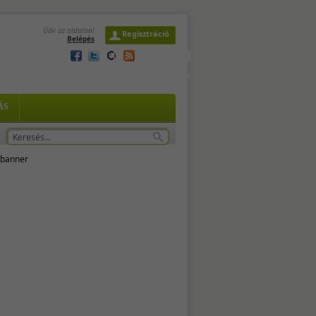
Üdv az oldalon!
Regisztráció
Belépés
l
2026. augusztus 7. péntek,
Ibolya
 és
ÁS
-
 és