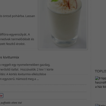
és öntsd pohárba. Lassan
bélflóra egyensúlyát. A
tőnedvek termelődését és
ett feszítő érzést.
a reggelt egy nyomelemekben gazdag,
rősítő itallal. Hozzávalók: 2 kivi 1 körte
ítés: A körtés kiviturmix elkészítése
n egyszerű. Hámozd meg a ...
,
puffadás elleni ital