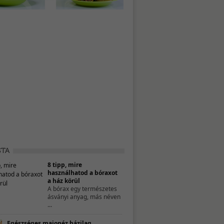
8 tipp, mire
használhatod a bóraxot
a ház körül
A bórax egy természetes
ásványi anyag, más néven
...
Egészséges majonéz házilag