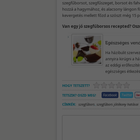
szegfűborsot, szegfűszeget, borsot és fahé
hozzá a hagymához, és alacsony lángon fő
kevergetés mellett főzd a szószt még 15 p
Van egy jó szegfűborsos recepted? Os
Ha házibulit szerve
annyira kirúgni a h
az eddigi erőfeszít
egészséges étkezésrő
HOGY TETSZETT?
TETSZIK? OSZD MEG!
CÍMKÉK:
szegfűbors
,
szegfűbors jótékony hatásai