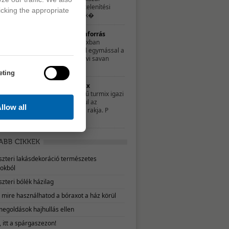
hozzájárulhatsz a méregtelenítési
icking the appropriate
folyamatok sikeréhez, mik�
Édes-savanyú vitaminforrás
Ebben a zamatos turmixban
tökéletesen harmonizál egymással a
sárgarépa édes íze a kivi savan
eting
Emésztéssegitő turmix
Ez a finom narancsszínű turmix igazi
vitaminbomba, ráadásul az
llow all
emésztésedet is helyre rakja. P
eszteri lakásdekoráció természetes
okból
szteri bólék házilag
, mire használhatod a bóraxot a ház körül
megoldások hajhullás ellen
 itt a spárgaszezon!