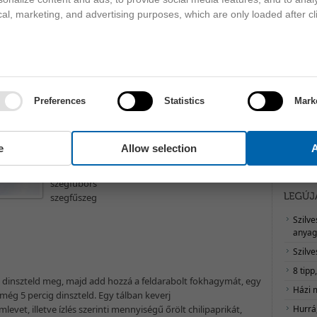
ical, marketing, and advertising purposes, which are only loaded after cl
Hozzávalók:
1 fej vöröshagyma
2 gerezd fokhagyma
50 dkg paradicsompüré
Preferences
Statistics
Mark
2 ek cukor
1 ek citromlé
só
e
Allow selection
A
szerecsendió
őrölt chilipaprika
szegfűbors
szegfűszeg
Szilv
anyag
Szilve
8 tipp
dinszteld meg, majd add hozzá a feldarabolt fokhagymát, egy
Házi 
 még 5 percig dinszteld. Egy tálban keverj
levet, illetve ízlés szerinti mennyiségű őrölt chilipaprikát,
Hurrá,