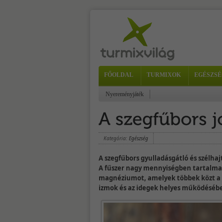
FŐOLDAL
TURMIXOK
EGÉSZSÉ
Nyereményjáték
Kategória:
Egészség
A szegfűbors gyulladásgátló és szélhaj
A fűszer nagy mennyiségben tartalmaz
magnéziumot, amelyek többek közt a v
izmok és az idegek helyes működésébe