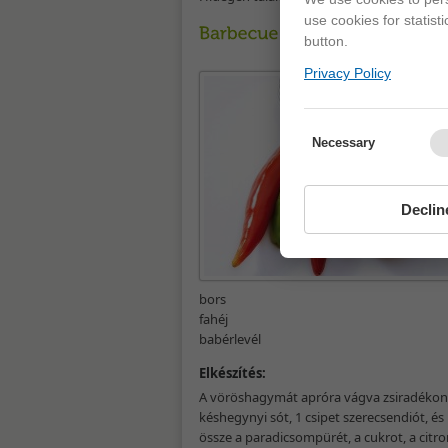
use cookies for statist
button.
Privacy Policy
Necessary
Declin
bors
fahéj
babérlevél
Elkészítés:
A vöröshagymát apróra vágva zsiradékon 
késhegynyi sót, 1 csipet szerecsendiót, és
össze a paradicsompürét, a cukrot, a citrom