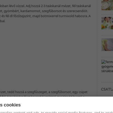
rásban lévő vízzel. Adj hozzá 2-3 teáskanál mézet, fél teáskanál
zeget, gyömbért, kardamomot, szegfűborsot és szerecsendiót.
et és fél dl főzőtejszínt, majd botmixerrel turmixold habosra. A
bal.
izet, tedd hozzá a szegfűszeget, a szegfűborsot, egy csipet
ald fel. A tojássárgákat keverd ki mézzel, majd tedd hozzá a
apránként keverd hozzá a masszát, majd visszatéve,
es cookies
be nem sűrűsödik. Ha kész, tegyél hozzá 1 marék mazsolát.
onalize content and ads, to provide social media features, and to analy