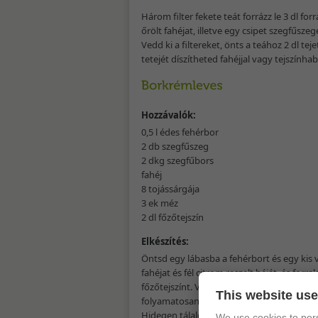
Három filter fekete teát forrázz le 3 dl for
őrölt fahéjat, illetve egy csipet szegfűs
Vedd ki a filtereket, önts a teához 2 dl tej
tetejét díszítheted fahéjjal vagy tejszínhab
Hozzávalók:
0,5 l édes fehérbor
2 db szegfűszeg
2 dkg szegfűbors
fahéj
8 tojássárgája
3 ek méz
2 dl főzőtejszín
Elkészítés:
Öntsd egy lábasba a fehérbort és egy kis v
fahéjat és fél citrom reszelt héját, és forr
főzőtejszínt. Vedd le a bort a tűzről, és 
This website us
folyamatosan kevergetve addig főzd, míg 
Hidegen tálald.
We use cookies to pers