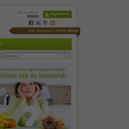
Üdv az oldalon!
Regisztráció
Belépés
ha
2026. augusztus 7. péntek,
Ibolya
ódi
ÁS
s
 -
.