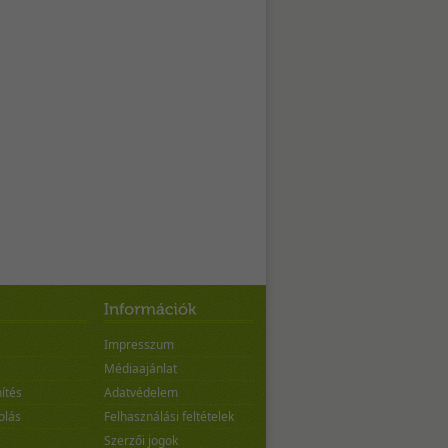
Impresszum
Médiaajánlat
ítés
Adatvédelem
olás
Felhasználási feltételek
Szerzői jogok