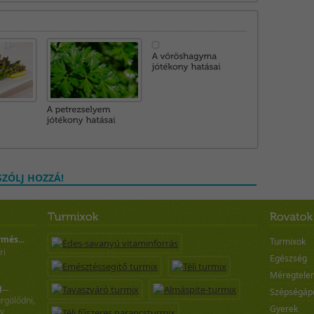
ZÓLJ HOZZÁ!
rmés...
Turmixok
ri
Egészség
Méregtelen
...
Szépségáp
rgölődni,
Gyerek
áv