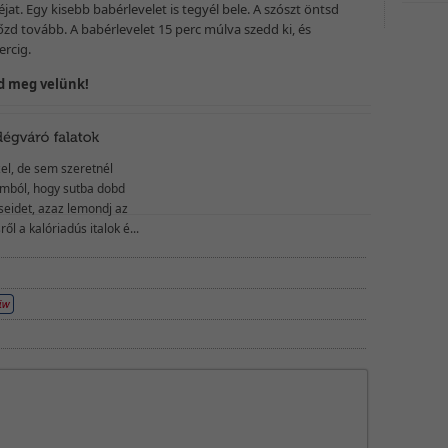
jat. Egy kisebb babérlevelet is tegyél bele. A szószt öntsd
zd tovább. A babérlevelet 15 perc múlva szedd ki, és
ercig.
zd meg velünk!
zel, de sem szeretnél
ámból, hogy sutba dobd
éseidet, azaz lemondj az
l a kalóriadús italok é...