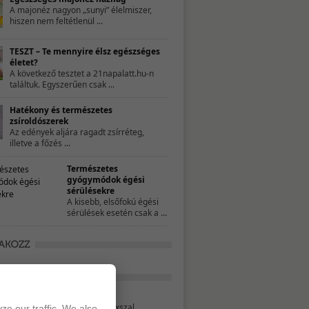
A majonéz nagyon „sunyi” élelmiszer,
hiszen nem feltétlenül ...
TESZT – Te mennyire élsz egészséges
életet?
A következő tesztet a 21napalatt.hu-n
találtuk. Egyszerűen csak ...
Hatékony és természetes
zsíroldószerek
Az edények aljára ragadt zsírréteg,
illetve a főzés ...
Természetes
gyógymódok égési
sérülésekre
A kisebb, elsőfokú égési
sérülések esetén csak a ...
Tavaszváró turmix
Ezzel a bordó színű turmixszal
ze our traffic. We also