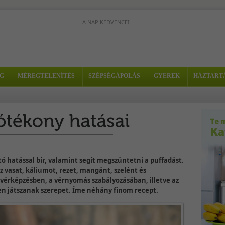
A NAP KEDVENCEI
Ez a sárgadinnyeturmix különösen jó
választás egy fáradt reggeleken vagy 
nehezen tudsz magadhoz térni. -...
Ez a zöldes turmix egy val
G
MÉREGTELENÍTÉS
SZÉPSÉGÁPOLÁS
GYEREK
HÁZTART
energiabomba és a
fertőzések legyőzésében i
segít. - Hozzávalók: - 1 kiwi
1 alma...
Ez a rendkívül finom turmix egy nehéz
nap kezdőlökése és befejezése is lehet
Biztosan bearanyozza a napodat! -...
tó hatással bír, valamint segít megszüntetni a puffadást.
 vasat, káliumot, rezet, mangánt, szelént és
érképzésben, a vérnyomás szabályozásában, illetve az
n játszanak szerepet. Íme néhány finom recept.