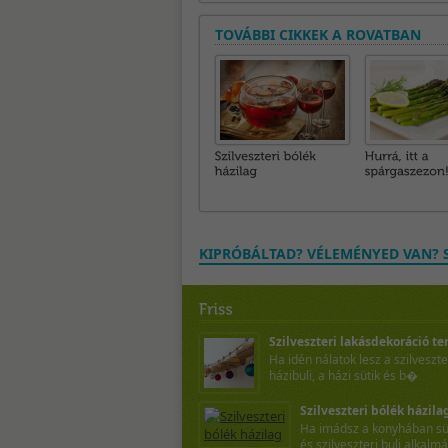
TOVÁBBI CIKKEK A ROVATBAN
KIPRÓBÁLTAD? VÉLEMÉNYED VAN? S
Szilveszteri lakásdekoráció te
Ha idén nálatok lesz a szilveszte
házibuli, a házi sütik és b�
Szilveszteri bólék házilag
Ha imádsz a konyhában sü
és szilveszteri buli alkalm