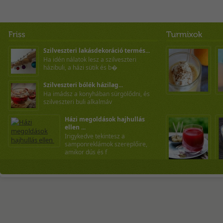
Szilveszteri lakásdekoráció termés...
Ha idén nálatok lesz a szilveszteri
házibuli, a házi sütik és b�
Szilveszteri bólék házilag...
Ha imádsz a konyhában sürgölődni, és
szilveszteri buli alkalmáv
Házi megoldások hajhullás
ellen ...
Irigykedve tekintesz a
samponreklámok szereplőire,
amikor dús és f