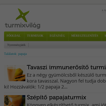
A 
FŐOLDAL
TURMIXOK
EGÉSZSÉG
MÉREGTELENÍTÉS
Nyereményjáték
Találatok: papaja
Ez a négy gyümölcsből készülő turmi
kora tavasszal. Nagyon fel tudja dob
ki! Hozzávalók: 1/2 papaja 2...
Könnyen elkészíthető turmix, ami jót