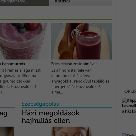
hatásai
csillogtathatod...
nt krémes állaga miatt
Ez a finom ital tele van
és szendvicsek díszítésére
ogyasztani, főleg ha
vitaminokkal, ásványi
es. Nézzük...
s gyümölcsökkel
anyagokkal, rendkívül tápláló és
ítjuk. Hozzávalók: 1
energetizáló. Hozzávalók: 3
...
alma...