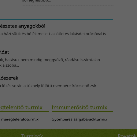
bőr legfelsőbb...
, a házi sütik és bólék mellett az ötletes lakásdekorációval is
gák, hatásuk nem mindig meggyőző, ráadásul számtalan
a szoba...
 a főzés során a tűzhely fölötti csempére fröccsenő zsír