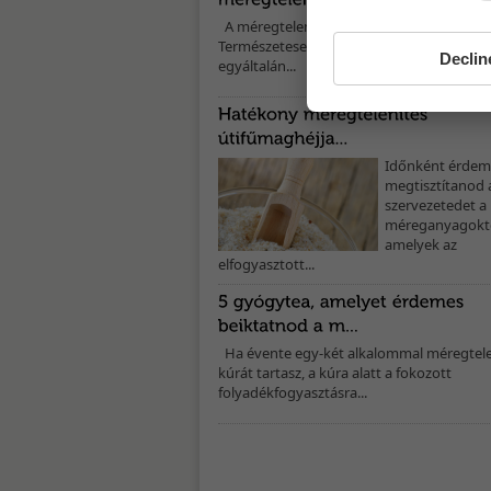
A méregtelenítésnek számos előnye van.
Természetesen az lenne a leghatékonyabb
Declin
egyáltalán...
A szegfűbors gyulladásgátló és szélhajtó ha
megszüntetni a puffadást. A fűszer nagy m
Időnként érdem
megtisztítanod 
szervezetedet a
méreganyagoktó
amelyek az
elfogyasztott...
Ha évente egy-két alkalommal méregtel
kúrát tartasz, a kúra alatt a fokozott
folyadékfogyasztásra...