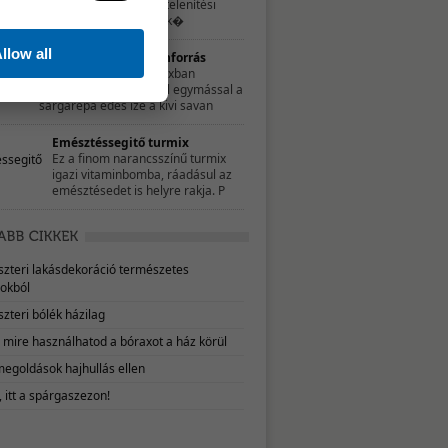
hozzájárulhatsz a méregtelenítési
folyamatok sikeréhez, mik�
llow all
Édes-savanyú vitaminforrás
Ebben a zamatos turmixban
tökéletesen harmonizál egymással a
sárgarépa édes íze a kivi savan
Emésztéssegitő turmix
Ez a finom narancsszínű turmix
igazi vitaminbomba, ráadásul az
emésztésedet is helyre rakja. P
eszteri lakásdekoráció természetes
okból
szteri bólék házilag
, mire használhatod a bóraxot a ház körül
megoldások hajhullás ellen
 itt a spárgaszezon!