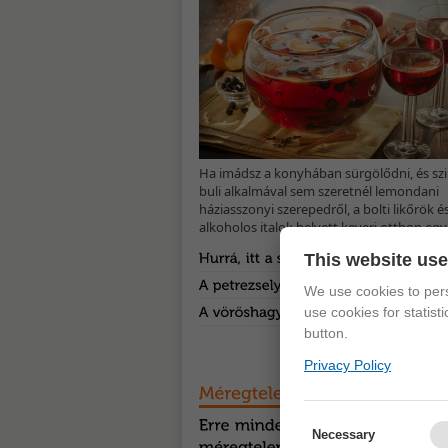
A vöröshagyma remek B1-, B6-, C- és K-vita
és rostforrás. Ennek köszönhetően segíti az
Ha imádsz a konyhában sürgölődni, és szil
buli alkalmával sem szeretnél lemondani
háziasszonyi szerepedről, a bolti likőrök és
alkoholos italok helyett keverj otthon egy.
This website us
A tenisz ma már nemcsak a gazdagok sport
We use cookies to pers
szívesen. Ez nem is csoda, hiszen amellett,
use cookies for statist
button.
Privacy Policy
Necessary