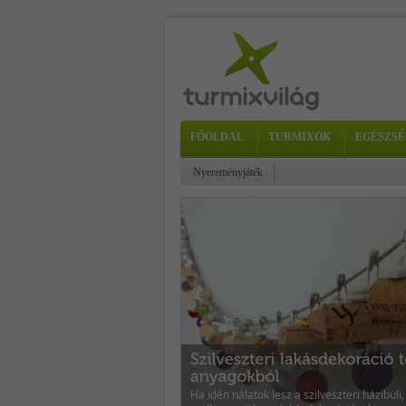
FŐOLDAL
TURMIXOK
EGÉSZSÉ
Nyereményjáték
Ha idén nálatok lesz a szilveszteri házibuli,