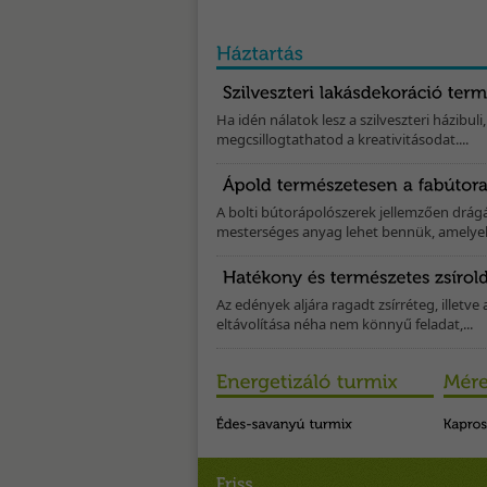
Ha idén nálatok lesz a szilveszteri házibuli
megcsillogtathatod a kreativitásodat....
A bolti bútorápolószerek jellemzően drá
mesterséges anyag lehet bennük, amelyek 
Az edények aljára ragadt zsírréteg, illetve
eltávolítása néha nem könnyű feladat,...