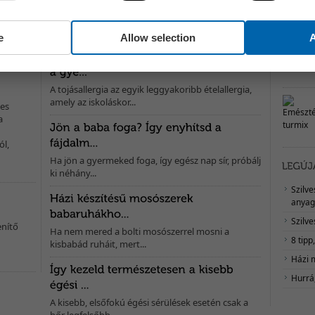
A felnőttek is lehetnek válogatósak, de ebben a
, ha
gyerekek viszik...
e
Allow selection
A
tással bír, valamint segít
ennyiségben...
A tojásallergia az egyik leggyakoribb ételallergia,
amely az iskoláskor...
es
a
l,
Ha jön a gyermeked foga, így egész nap sír, próbálj
ki néhány...
Szilv
anyag
Szilve
enítő
Ha nem mered a bolti mosószerrel mosni a
8 tipp
kisbabád ruháit, mert...
Házi 
Hurrá,
A kisebb, elsőfokú égési sérülések esetén csak a