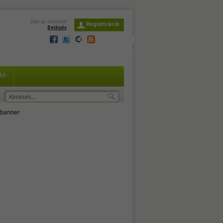
Üdv az oldalon!
Regisztráció
Belépés
2026. augusztus 6. csütörtök,
Berta, Bettina
: -
ÁS
 -
tja
...