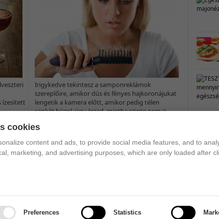
min, illetve kalcium-, króm-
 emésztést,...
veszteri
Irigykedve tekintesz a samponreklámok
szereplőire, amikor dús és fényes hajkoronájukat
 ízesített
lengetik a kamera előtt, amikor pedig télen
..
sapkát húzol, úgy érzed, mintha szinte nem is
lenne hajad,...
es cookies
ja; egyre többen űzik
onalize content and ads, to provide social media features, and to analy
 hogy jó szórakozás,...
ical, marketing, and advertising purposes, which are only loaded after cl
Preferences
Statistics
Mark