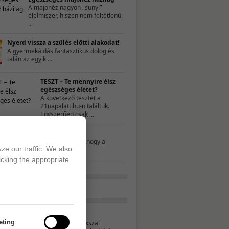
A majonéz nagyon „sunyi”
élelmiszer, hiszen nem feltétlenül
...
Nyerd vissza a szülés előtti alakodat!
A gyermekáldás fantasztikus dolog és
talán az egyik ...
TESZT – Te mennyire élsz
egészséges életet?
A következő tesztet a
21napalatt.hu-n találtuk.
Egyszerűen csak ...
Mit nassoljon a gyerek?
Néhány szülő úgy gondolja, hogy a
ze our traffic. We also
nassolás rosszat ...
icking the appropriate
Tavaszváró turmix
eting
Ezzel a bordó színű turmixszal