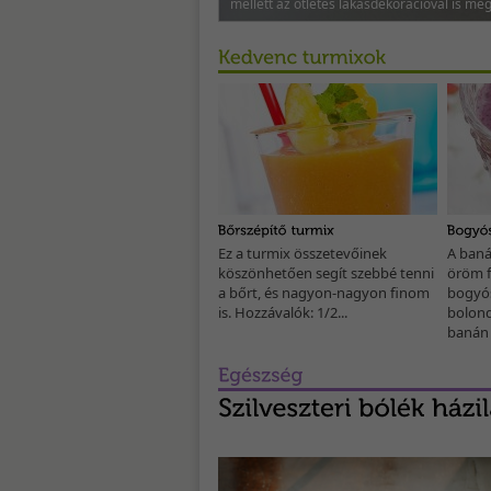
mellett az ötletes lakásdekorációval is meg
Ez a turmix összetevőinek
A baná
A salátákba, krumplihoz, húsokhoz adható 
köszönhetően segít szebbé tenni
öröm f
is alkalmas petrezselyem nagyon egészség
a bőrt, és nagyon-nagyon finom
bogyó
is. Hozzávalók: 1/2...
bolond
banán 1