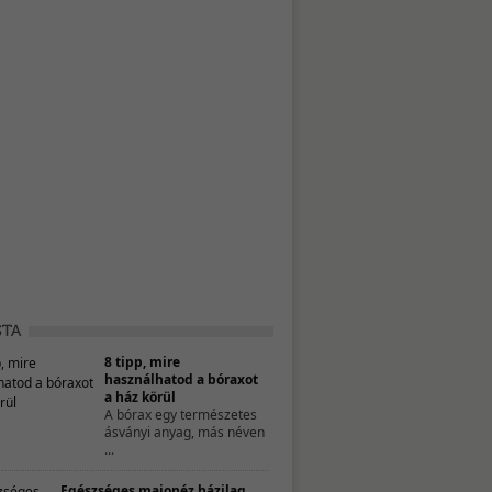
8 tipp, mire
használhatod a bóraxot
a ház körül
A bórax egy természetes
ásványi anyag, más néven
...
Egészséges majonéz házilag