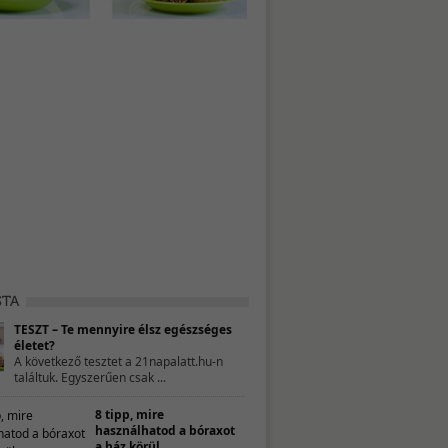
TESZT – Te mennyire élsz egészséges
életet?
A következő tesztet a 21napalatt.hu-n
találtuk. Egyszerűen csak ...
8 tipp, mire
használhatod a bóraxot
a ház körül