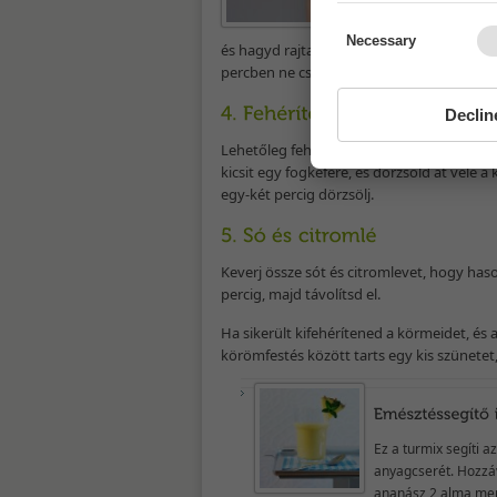
fent
majd
Necessary
és hagyd rajta három percig. Vigyázz, me
percben ne csinálj semmit. Végül dörzsöld
Declin
Lehetőleg fehér, kis szemcsékkel rendelkez
kicsit egy fogkefére, és dörzsöld át vele
egy-két percig dörzsölj.
Keverj össze sót és citromlevet, hogy has
percig, majd távolítsd el.
Ha sikerült kifehérítened a körmeidet, és
körömfestés között tarts egy kis szünetet, 
Ez a turmix segíti a
anyagcserét. Hozzáv
ananász 2 alma men