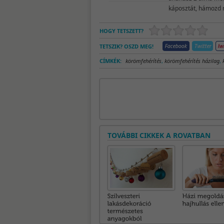
káposztát, hámozd m
HOGY TETSZETT?
TETSZIK? OSZD MEG!
CÍMKÉK:
körömfehérítés
,
körömfehérítés házilag
,
TOVÁBBI CIKKEK A ROVATBAN