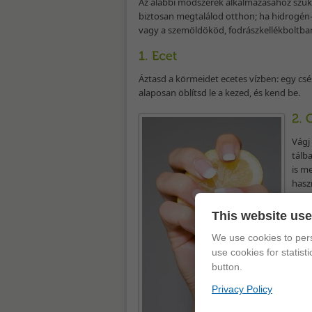
Az alábbi módszerek alkalmazásához szüks
biztosan megtalálod otthon; ha hidrogén-
vagy a szemöldököd, fodrászkellékboltba
Áztasd a körmeidet ecetes vízben: egy csé
alaposan öblítsd le a kezed, és kend be.
Vágj 
tálb
is m
hasz
körm
hasz
This website us
vagy
We use cookies to pers
pár 
use cookies for statist
button.
A sz
Privacy Policy
hatá