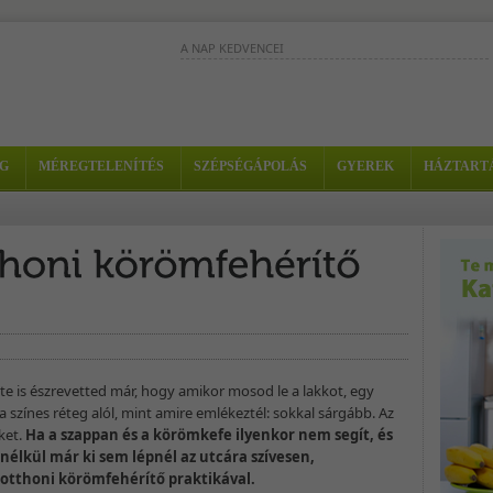
A NAP KEDVENCEI
A stressz sokak életét megkeseríti. Egy
nyugtató zöld turmixszal enyhítheted a
kellemetlen érzést. - Hozzávalók: -...
Az alma és a vízitorma párosítása pikáns ízeket
G
MÉREGTELENÍTÉS
SZÉPSÉGÁPOLÁS
GYEREK
HÁZTART
eredményez, amelyet a paprika magas
vitamintartalma tökéletesít....
Édes, frissítő és puffadás elleni turmix. 
Hozzávalók: - 125 ml natúr joghurt
(élőflórás) - 75 ml víz - 1 tk...
e is észrevetted már, hogy amikor mosod le a lakkot, egy
színes réteg alól, mint amire emlékeztél: sokkal sárgább. Az
ket.
Ha a szappan és a körömkefe ilyenkor nem segít, és
nélkül már ki sem lépnél az utcára szívesen,
otthoni körömfehérítő praktikával.