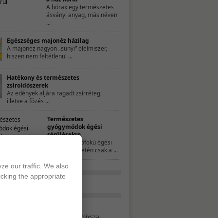
A bórax egy természetes
ásványi anyag, más néven
...
Egészséges majonéz házilag
A majonéz nagyon „sunyi” élelmiszer,
hiszen nem feltétlenül ...
Hatékony és természetes
zsíroldószerek
Az edények aljára ragadt zsírréteg,
illetve a főzés ...
Természetes
gyógymódok égési
sérülésekre
A kisebb, elsőfokú égési
sérülések esetén csak a ...
ze our traffic. We also
icking the appropriate
Tavaszváró turmix
Ezzel a bordó színű turmixszal