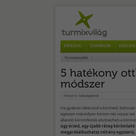
FŐOLDAL
TURMIXOK
EGÉSZSÉ
Nyereményjáték
Kategória:
Szépségápolás
Ha gyakran lakkozod a körmeid, biztosan t
egészen másmilyen köröm néz vissza rád a 
állandó körömfestés elszínezheti a körmö
úgy érzed, egy újabb réteg körömlakk 
megpróbálkozhatsz néhány egyszerű, 