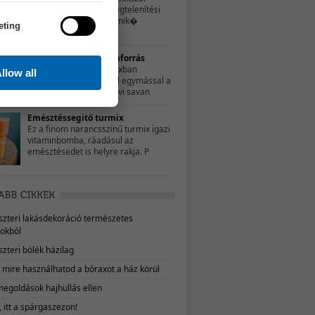
hozzájárulhatsz a méregtelenítési
folyamatok sikeréhez, mik�
eting
Édes-savanyú vitaminforrás
Ebben a zamatos turmixban
llow all
tökéletesen harmonizál egymással a
sárgarépa édes íze a kivi savan
Emésztéssegitő turmix
Ez a finom narancsszínű turmix igazi
vitaminbomba, ráadásul az
emésztésedet is helyre rakja. P
eszteri lakásdekoráció természetes
okból
szteri bólék házilag
, mire használhatod a bóraxot a ház körül
megoldások hajhullás ellen
 itt a spárgaszezon!