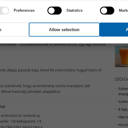
iekhez hasonlóan képezz a két anyagból kenhető masszát,
 egy fültisztító pálcika segítségével fedd be vele a körmöket,
Preferences
Statistics
Mark
rt a massza könnyen lecsusszan róla, így ebben a három
 le a pasztát egy körömkefével vagy fogkefével.
e
Allow selection
A
ő, és ne színes, zselé állagú fogkrémet használj. Nyomj egy
 a körmeidet – szódabikarbónát is tehetsz hozzá. Egy-egy körmöt
onló állagú pasztát kapj. Kend fel a körmödre, hagyd hatni öt
 azt szeretnéd, hogy az eredmény tartós maradjon, két
Szilv
illetve használj színtelen alaplakkot
anyag
Szilve
8 tipp
z emésztést és serkenti az
Házi 
alók: 1/8 kelkáposzta 1/4
Hurrá,
ta Elkészítés: Mosd meg a