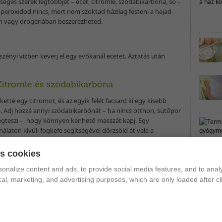
éges szerek legtöbbjét – ecet, citromlé, szódabikarbóna, só –
peroxidod nincs, mert nem szoktad házilag festeni a hajad
n vagy drogériában beszerezheted.
szényi vízben keverj el egy evőkanál ecetet. Áztatás után
ketté egy citromot, és az egyik felét facsard ki egy kisebb
a. Adj hozzá annyi szódabikarbónát – ha nincs otthon, sütőpor
egteszi –, hogy könnyen kenhető masszát kapj. Egy
nálaton kívüli fogkefe segítségével dörzsöld át vele a
ödet, majd alaposan öblítsd le.
Akár már egyetlen
nálattal is tapasztalhatsz különbséget,
de ha még nem
es cookies
 elégedett az eredménnyel, ismételd meg a műveletet újra egy
onalize content and ads, to provide social media features, and to analy
nap múlva.
ical, marketing, and advertising purposes, which are only loaded after cl
ódabikarbóna vagy a sütőpor hidrogén-peroxiddal keverve is
sos, bár inkább a természetes módszereket ajánljuk. A