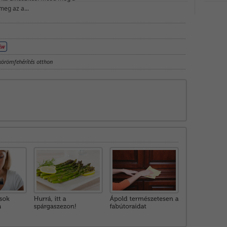
eg az a...
körömfehérítés otthon