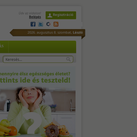
Üdv az oldalon!
Regisztráció
Belépés
2026. augusztus 8. szombat,
László
ÁS
-