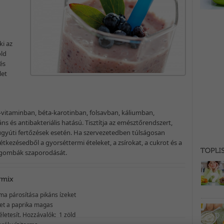
i az
old
és
let
 E-vitaminban, béta-karotinban, folsavban, káliumban,
s és antibakteriális hatású. Tisztítja az emésztőrendszert,
úgyúti fertőzések esetén. Ha szervezetedben túlságosan
tkezésedből a gyorséttermi ételeket, a zsírokat, a cukrot és a
a gombák szaporodását.
rma párosítása pikáns ízeket
et a paprika magas
életesít. Hozzávalók: 1 zöld