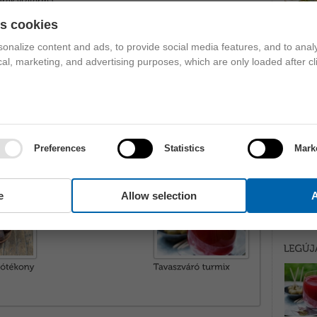
ék vízitorma ...
es cookies
onalize content and ads, to provide social media features, and to analy
ical, marketing, and advertising purposes, which are only loaded after cl
ida gomba
,
joghurt
,
méz
Preferences
Statistics
Mark
e
Allow selection
A