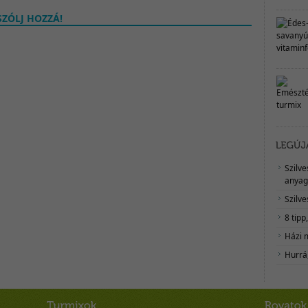
ZÓLJ HOZZÁ!
Szilv
anyag
Szilve
8 tipp
Házi 
Hurrá,