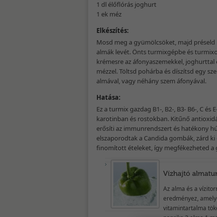
1 dl élőflórás joghurt
1 ek méz
Elkészítés:
Mosd meg a gyümölcsöket, majd préseld k
almák levét. Önts turmixgépbe és turmix
krémesre az áfonyaszemekkel, joghurttal 
mézzel. Töltsd pohárba és díszítsd egy sze
almával, vagy néhány szem áfonyával.
Hatása:
Ez a turmix gazdag B1-, B2-, B3- B6-, C és
karotinban és rostokban. Kitűnő antioxidán
erősíti az immunrendszert és hatékony h
elszaporodtak a Candida gombák, zárd ki é
finomított ételeket, így megfékezheted 
Az alma és a vízito
eredményez, amely
vitamintartalma tök