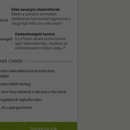
Édes-savanyú vitaminforrás
Ebben a zamatos turmixban
tökéletesen harmonizál egymással a
sárgarépa édes íze a kivi savan
Emésztéssegitő turmix
Ez a finom narancsszínű turmix
igazi vitaminbomba, ráadásul az
emésztésedet is helyre rakja. P
eszteri lakásdekoráció természetes
okból
szteri bólék házilag
, mire használhatod a bóraxot a ház körül
megoldások hajhullás ellen
 itt a spárgaszezon!