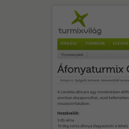
FŐOLDAL
TURMIXOK
EGÉSZSÉ
Nyereményjáték
Kategória:
Gyógyító turmixok
,
Immunerősítő turmi
A Candida albicans egy mindenkiben előfo
azonban elszaporodhat, ezzel kellemetlen
visszaszorításában.
Hozzávalók:
3 db alma
10 dkg vörös áfonya (fagyasztott is lehet)