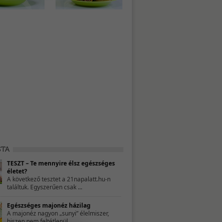
TESZT – Te mennyire élsz egészséges
életet?
A következő tesztet a 21napalatt.hu-n
találtuk. Egyszerűen csak ...
Egészséges majonéz házilag
A majonéz nagyon „sunyi” élelmiszer,
hiszen nem feltétlenül ...