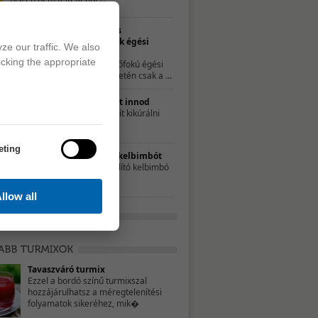
Természetes
gyógymódok égési
ze our traffic. We also
sérülésekre
icking the appropriate
A kisebb, elsőfokú égési
sérülések esetén csak a ...
10 ok, amiért érdemes teát innod
A tea nemcsak a náthát segít kikúrálni
forró, ...
eting
Ezért egyél rendszeresen kelbimbót
Az apró káposztához hasonlító kelbimbó
sok vitamint és ...
llow all
Tavaszváró turmix
Ezzel a bordó színű turmixszal
hozzájárulhatsz a méregtelenítési
folyamatok sikeréhez, mik�