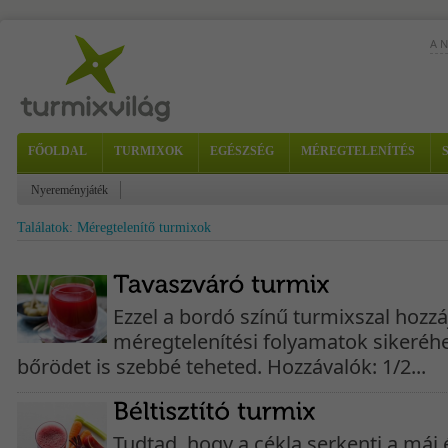
A 
FŐOLDAL
TURMIXOK
EGÉSZSÉG
MÉREGTELENÍTÉS
Nyereményjáték
Találatok: Méregtelenítő turmixok
1...
Ezzel a bordó színű turmixszal hozzá
méregtelenítési folyamatok sikeréh
bőrödet is szebbé teheted. Hozzávalók: 1/2...
Tudtad, hogy a cékla serkenti a máj 