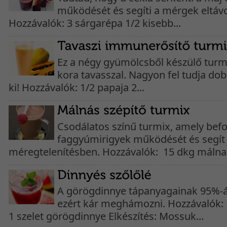
működését és segíti a mérgek eltávol
Hozzávalók: 3 sárgarépa 1/2 kisebb...
Ez a négy gyümölcsből készülő turmi
kora tavasszal. Nagyon fel tudja dob
ki! Hozzávalók: 1/2 papaja 2...
Csodálatos színű turmix, amely befo
faggyúmirigyek működését és segít
méregtelenítésben. Hozzávalók: 15 dkg málna 
A görögdinnye tápanyagainak 95%-át
ezért kár meghámozni. Hozzávalók: 
1 szelet görögdinnye Elkészítés: Mossuk...