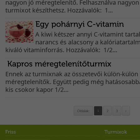
nagyon jó méregtelenítő. Felhasználva nagyon 
turmixot készíthetsz. Hozzávalók: 1...
A kiwi kétszer annyi C-vitamint tart
narancs és alacsony a kalóriatartalm
kiváló vitaminforrás. Hozzávalók: 1/2...
Ennek az turmixnak az összetevői külön-külön 
méregtelenítők. Együtt pedig még hatásosabb
kis csokor kapor 1/2...
Oldalak:
1
2
3
›