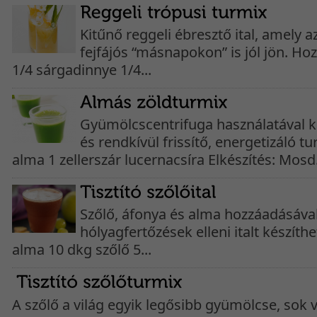
Kitűnő reggeli ébresztő ital, amely 
fejfájós “másnapokon” is jól jön. Ho
1/4 sárgadinnye 1/4...
Gyümölcscentrifuga használatával k
és rendkívül frissítő, energetizáló t
alma 1 zellerszár lucernacsíra Elkészítés: Mosd.
Szőlő, áfonya és alma hozzáadásával 
hólyagfertőzések elleni italt készíth
alma 10 dkg szőlő 5...
A szőlő a világ egyik legősibb gyümölcse, sok 