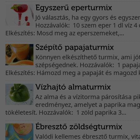
Jó választás, ha egy gyors és egysze
Hozzávalók: 10 szem eper 1 dl víz 4
Elkészítés: Mosd meg az eperszemeket,...
Könnyen elkészíthető turmix, ami jót
szépségednek. Hozzávalók: 1 papaja
Elkészítés: Hámozd meg a papaját és magozd ki
Az alma és a vízitorma párosítása pi
eredményez, amelyet a paprika mag
tökéletesít. Hozzávalók: 1 zöld paprika 3...
Valódi kellemes ébresztő turmix, vi