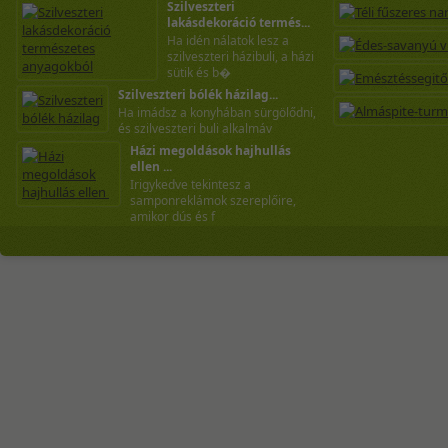
Szilveszteri
lakásdekoráció termés...
Ha idén nálatok lesz a
szilveszteri házibuli, a házi
sütik és b�
Szilveszteri bólék házilag...
Ha imádsz a konyhában sürgölődni,
és szilveszteri buli alkalmáv
Házi megoldások hajhullás
ellen ...
Irigykedve tekintesz a
samponreklámok szereplőire,
amikor dús és f