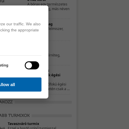
A bórax egy természetes
ásványi anyag, más néven
...
ze our traffic. We also
Egészséges majonéz házilag
A majonéz nagyon „sunyi” élelmiszer,
icking the appropriate
hiszen nem feltétlenül ...
Hatékony és természetes
zsíroldószerek
Az edények aljára ragadt zsírréteg,
illetve a főzés ...
eting
Természetes
gyógymódok égési
sérülésekre
A kisebb, elsőfokú égési
llow all
sérülések esetén csak a ...
Tavaszváró turmix
Ezzel a bordó színű turmixszal