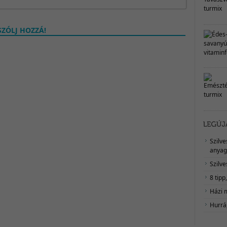
ZÓLJ HOZZÁ!
Szilv
anyag
Szilve
8 tipp
Házi 
Hurrá,