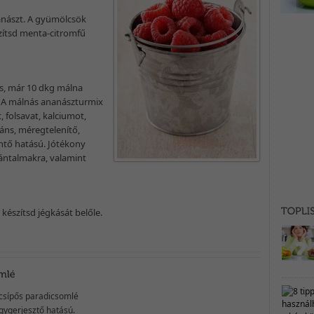
nászt. A gyümölcsök
szítsd menta-citromfű
s, már 10 dkg málna
t. A málnás ananászturmix
 folsavat, kalciumot,
áns, méregtelenítő,
tő hatású. Jótékony
ántalmakra, valamint
készítsd jégkását belőle.
 csípős paradicsomlé
gygerjesztő hatású.