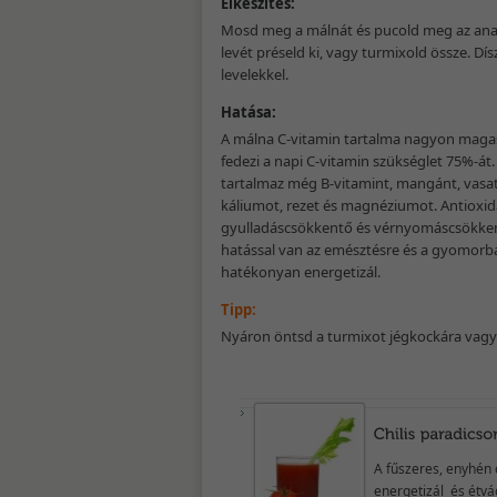
Elkészítés:
Mosd meg a málnát és pucold meg az ana
levét préseld ki, vagy turmixold össze. Dí
levelekkel.
Hatása:
A málna C-vitamin tartalma nagyon maga
fedezi a napi C-vitamin szükséglet 75%-á
tartalmaz még B-vitamint, mangánt, vasat,
káliumot, rezet és magnéziumot. Antioxid
gyulladáscsökkentő és vérnyomáscsökken
hatással van az emésztésre és a gyomorb
hatékonyan energetizál.
Tipp:
Nyáron öntsd a turmixot jégkockára vagy 
A fűszeres, enyhén
energetizál és étvá