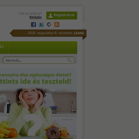
Üdv az oldalon!
Regisztráció
Belépés
-
2026. augusztus 8. szombat,
László
..
-,
ÁS
- 1
ony
...