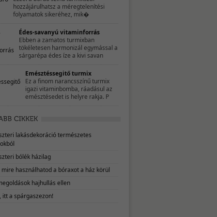
hozzájárulhatsz a méregtelenítési
folyamatok sikeréhez, mik�
Édes-savanyú vitaminforrás
Ebben a zamatos turmixban
tökéletesen harmonizál egymással a
sárgarépa édes íze a kivi savan
Emésztéssegitő turmix
Ez a finom narancsszínű turmix
igazi vitaminbomba, ráadásul az
emésztésedet is helyre rakja. P
eszteri lakásdekoráció természetes
okból
szteri bólék házilag
, mire használhatod a bóraxot a ház körül
megoldások hajhullás ellen
 itt a spárgaszezon!