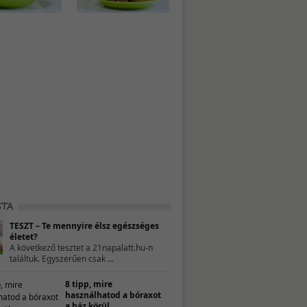
TESZT – Te mennyire élsz egészséges
életet?
A következő tesztet a 21napalatt.hu-n
találtuk. Egyszerűen csak ...
8 tipp, mire
használhatod a bóraxot
a ház körül