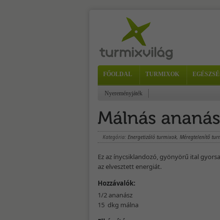
FŐOLDAL
TURMIXOK
EGÉSZSÉ
Nyereményjáték
Kategória:
Energetizáló turmixok
,
Méregtelenítő tur
Ez az ínycsiklandozó, gyönyörű ital gyors
az elvesztett energiát.
Hozzávalók:
1/2 ananász
15 dkg málna