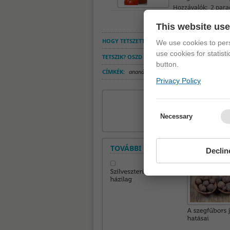
Hozzávalók: 2 parad
chilipaprika fokhagy
This website us
HOGY TETSZETT?
We use cookies to pers
use cookies for statist
TETSZIK? OSZD MEG!
button.
CÍMKÉK:
ananász
,
energetizáló turmix
,
málna
,
má
Privacy Policy
Necessary
TOVÁBBI CIKKEK A ROVATBAN
Declin