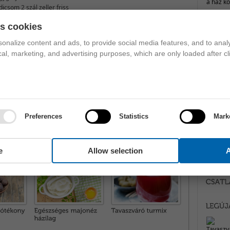
icsom 2 szál zeller friss
ma bors Elkészítés...
es cookies
onalize content and ads, to provide social media features, and to analy
ical, marketing, and advertising purposes, which are only loaded after cl
lnás ananászturmix
Preferences
Statistics
Mark
e
Allow selection
A