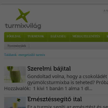
A 
FŐOLDAL
TURMIXOK
EGÉSZSÉG
MÉREGTELENÍTÉS
Nyereményjáték
1/2.
Találatok: energetizáló turmix
Az 
er
vit
Gondoltad volna, hogy a csokoládét
gyümölcsturmixba is teheted? Próbáld
Hozzávalók: 1 kivi 1 banán 1 alma 1 dl...
Ez a turmix segíti az emésztést és se