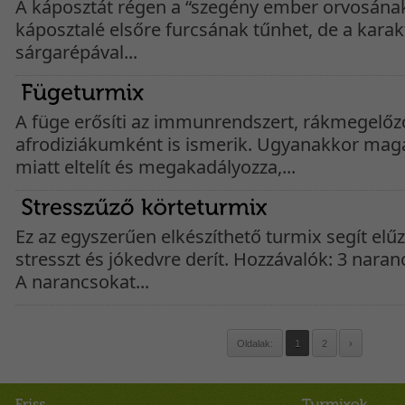
A káposztát régen a “szegény ember orvosának
káposztalé elsőre furcsának tűnhet, de a karakt
sárgarépával...
A füge erősíti az immunrendszert, rákmegelőz
afrodiziákumként is ismerik. Ugyanakkor mag
miatt eltelít és megakadályozza,...
Ez az egyszerűen elkészíthető turmix segít elű
stresszt és jókedvre derít. Hozzávalók: 3 naranc
A narancsokat...
Oldalak:
1
2
›