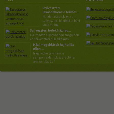
Szilveszteri
lakásdekoráció termés...
Ha idén nálatok lesz a
szilveszteri házibuli, a házi
sütik és b�
Szilveszteri bólék házilag...
Ha imádsz a konyhában sürgölődni,
és szilveszteri buli alkalmáv
Házi megoldások hajhullás
ellen ...
Irigykedve tekintesz a
samponreklámok szereplőire,
amikor dús és f