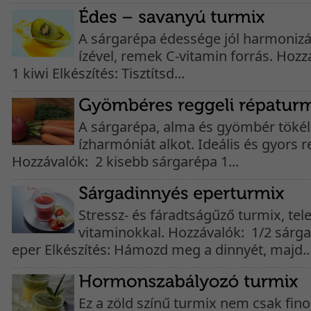
A sárgarépa édessége jól harmonizá
ízével, remek C-vitamin forrás. Hoz
1 kiwi Elkészítés: Tisztítsd...
A sárgarépa, alma és gyömbér tökél
ízharmóniát alkot. Ideális és gyors re
Hozzávalók: 2 kisebb sárgarépa 1...
Stressz- és fáradtságűző turmix, tel
vitaminokkal. Hozzávalók: 1/2 sárg
eper Elkészítés: Hámozd meg a dinnyét, majd..
Ez a zöld színű turmix nem csak fi