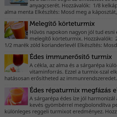
anyagcserét. Hozzávalók: 1/8 kelká
alma menta Elkészítés: Mosd meg a káposztát,.
Hűvös napokon nagyon jól tud esni e
melegítő körteturmix. Hozzávalók: 
1/2 marék zöld korianderlevél Elkészítés: Mosd.
A cékla, az alma és a sárgarépa külö
vitaminforrás. Ezzel a turmix-szal e
hatásosan erősítheted az immunrendszeredet. 
A sárgarépa édes íze jól harmonizál 
kevés gyömbérrel megbolondítva pe
különleges reggeli turmixot eredményez. Hozzá