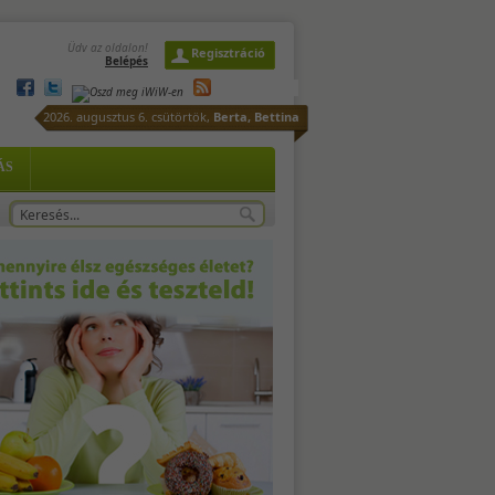
Üdv az oldalon!
Regisztráció
Belépés
2026. augusztus 6. csütörtök,
Berta, Bettina
ÁS