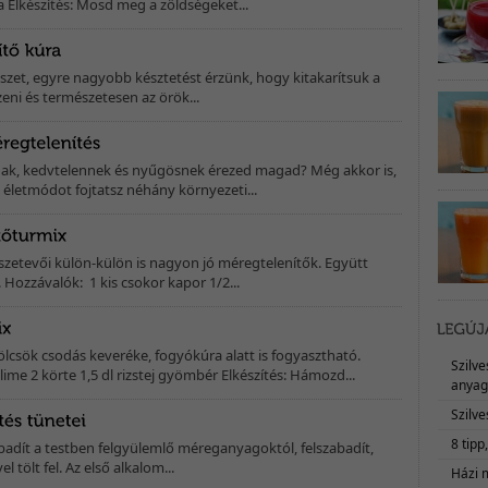
a Elkészítés: Mosd meg a zöldségeket...
észet, egyre nagyobb késztetést érzünk, hogy kitakarítsuk a
zeni és természetesen az örök...
ak, kedvtelennek és nyűgösnek érezed magad? Még akkor is,
életmódot fojtatsz néhány környezeti...
szetevői külön-külön is nagyon jó méregtelenítők. Együtt
ozzávalók: 1 kis csokor kapor 1/2...
lcsök csodás keveréke, fogyókúra alatt is fogyasztható.
Szilv
ime 2 körte 1,5 dl rizstej gyömbér Elkészítés: Hámozd...
anyag
Szilve
8 tipp
adít a testben felgyülemlő méreganyagoktól, felszabadít,
vel tölt fel. Az első alkalom...
Házi 