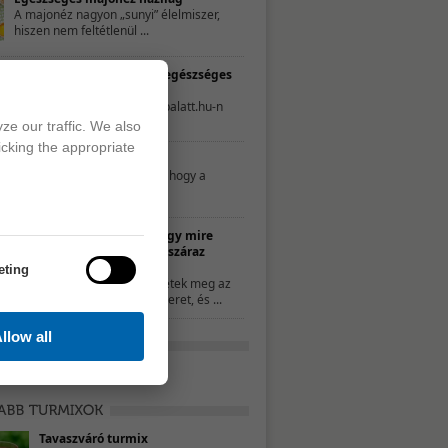
A majonéz nagyon „sunyi” élelmiszer,
hiszen nem feltétlenül ...
TESZT – Te mennyire élsz egészséges
életet?
A következő tesztet a 21napalatt.hu-n
találtuk. Egyszerűen csak ...
ze our traffic. We also
icking the appropriate
Mit nassoljon a gyerek?
Néhány szülő úgy gondolja, hogy a
nassolás rosszat ...
10 ötlet, hogy mire
használd a száraz
kenyeret
eting
Ha nem ettétek meg az
összes kenyeret, és ...
llow all
Tavaszváró turmix