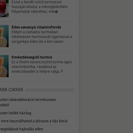
Ezzel a bordó színű turmixszal
hozzájárulhatsz a méregtelenítési
folyamatok sikeréhez, mik�
Édes-savanyú vitaminforrás
Ebben a zamatos turmixban
tökéletesen harmonizál egymással a
sárgarépa édes íze a kivi savan
Emésztéssegitő turmix
Ez a finom narancsszínű turmix igazi
vitaminbomba, ráadásul az
emésztésedet is helyre rakja. P
eszteri lakásdekoráció természetes
okból
szteri bólék házilag
, mire használhatod a bóraxot a ház körül
megoldások hajhullás ellen