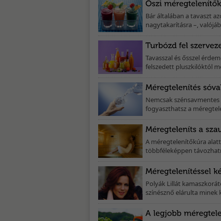
Bár általában a tavaszt a
nagytakarításra –, valójáb
Tavasszal és ősszel érdem
felszedett pluszkilóktól me
Nemcsak szénsavmentes ás
fogyaszthatsz a méregtelen
A méregtelenítőkúra alatt
többféleképpen távozhatna
Polyák Lillát kamaszkorát
színésznő elárulta minek 