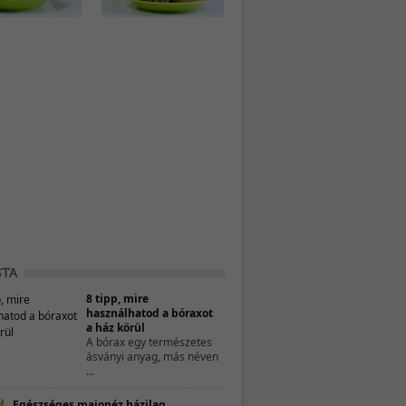
8 tipp, mire
használhatod a bóraxot
a ház körül
A bórax egy természetes
ásványi anyag, más néven
...
Egészséges majonéz házilag