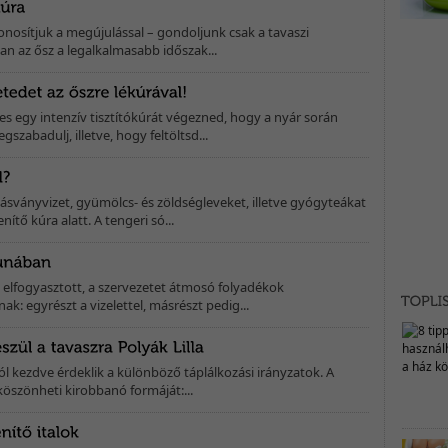
zonosítjuk a megújulással – gondoljunk csak a tavaszi
an az ősz a legalkalmasabb időszak...
es egy intenzív tisztítókúrát végezned, hogy a nyár során
gszabadulj, illetve, hogy feltöltsd...
ványvizet, gyümölcs- és zöldségleveket, illetve gyógyteákat
ítő kúra alatt. A tengeri só...
 elfogyasztott, a szervezetet átmosó folyadékok
k: egyrészt a vizelettel, másrészt pedig...
ól kezdve érdeklik a különböző táplálkozási irányzatok. A
köszönheti kirobbanó formáját:...