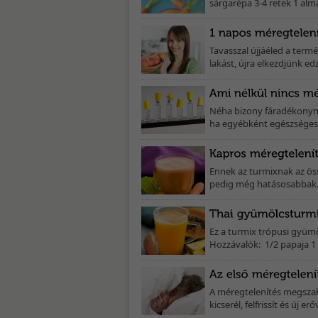
sárgarépa 3-4 retek 1 alm
Tavasszal újjáéled a term
lakást, újra elkezdjünk ed
Néha bizony fáradékonyn
ha egyébként egészséges 
Ennek az turmixnak az ös
pedig még hatásosabbak. H
Ez a turmix trópusi gyümö
Hozzávalók: 1/2 papaja 1 l
A méregtelenítés megszab
kicserél, felfrissít és új erő