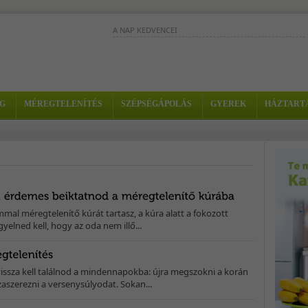
A NAP KEDVENCEI
Alma és grapefruit párosításával kitűnő reggeli
frissítő és energetizáló turmixot készíthetsz, amely
a...
A cékla, az alma és a sárgarépa külön-
G
MÉREGTELENÍTÉS
SZÉPSÉGÁPOLÁS
GYEREK
HÁZTART
külön is kitűnő vitaminforrás. Ezzel a
turmix-szal elképesztően...
Ez a zöld színű turmix nem
csak finom, de nagyon
hatékonyan szabályozza a hormonokat is. -
Hozzávalók: - 2 kiwi - 2...
mal méregtelenítő kúrát tartasz, a kúra alatt a fokozott
yelned kell, hogy az oda nem illő...
issza kell találnod a mindennapokba: újra megszokni a korán
zaszerezni a versenysúlyodat. Sokan...