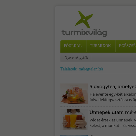
FŐOLDAL
TURMIXOK
EGÉSZSÉ
Nyereményjáték
Találatok: méregtelenítés
Ha évente egy-két alkalom
folyadékfogyasztásra is üg
Véget értek az ünnepek, v
kelést, a munkát – és viss