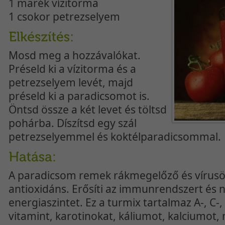
1 marék vízitorma
1 csokor petrezselyem
Mosd meg a hozzávalókat.
Préseld ki a vízitorma és a
petrezselyem levét, majd
préseld ki a paradicsomot is.
Öntsd össze a két levet és töltsd
pohárba. Díszítsd egy szál
petrezselyemmel és koktélparadicsommal.
A paradicsom remek rákmegelőző és vírusöl
antioxidáns. Erősíti az immunrendszert és n
energiaszintet. Ez a turmix tartalmaz A-, C-, 
vitamint, karotinokat, káliumot, kalciumot,