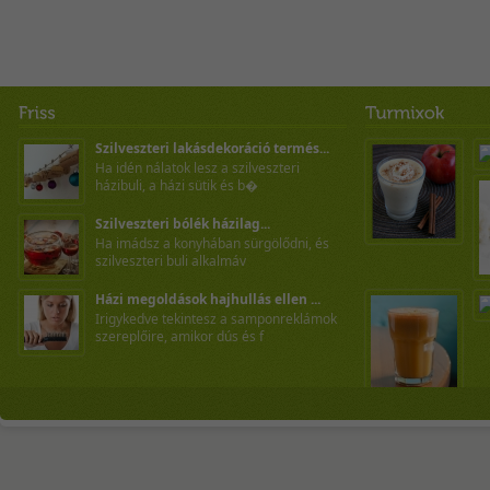
Szilveszteri lakásdekoráció termés...
Ha idén nálatok lesz a szilveszteri
házibuli, a házi sütik és b�
Szilveszteri bólék házilag...
Ha imádsz a konyhában sürgölődni, és
szilveszteri buli alkalmáv
Házi megoldások hajhullás ellen ...
Irigykedve tekintesz a samponreklámok
szereplőire, amikor dús és f