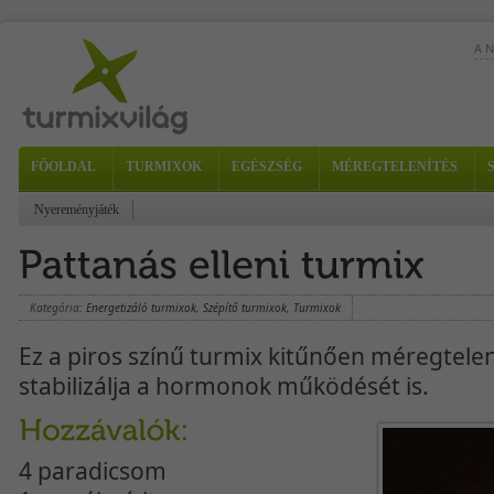
A 
A m
FŐOLDAL
TURMIXOK
EGÉSZSÉG
MÉREGTELENÍTÉS
az 
Nyereményjáték
Kategória:
Energetizáló turmixok
,
Szépítő turmixok
,
Turmixok
Ez a piros színű turmix kitűnően méregtelení
stabilizálja a hormonok működését is.
4 paradicsom