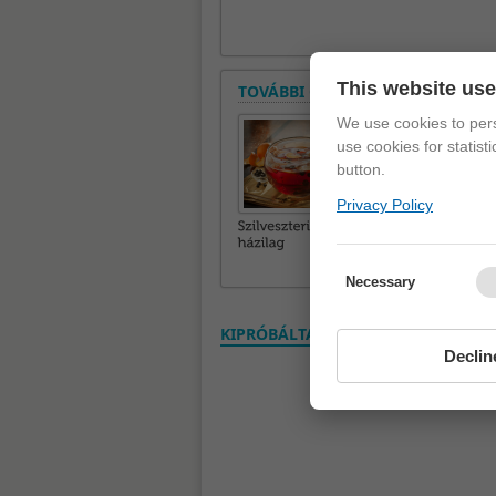
This website us
TOVÁBBI CIKKEK A ROVATBAN
We use cookies to pers
use cookies for statist
button.
Privacy Policy
Necessary
KIPRÓBÁLTAD? VÉLEMÉNYED VAN? S
Declin