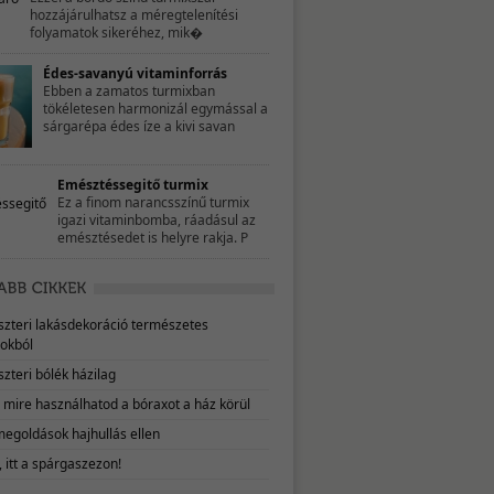
hozzájárulhatsz a méregtelenítési
folyamatok sikeréhez, mik�
Édes-savanyú vitaminforrás
Ebben a zamatos turmixban
tökéletesen harmonizál egymással a
sárgarépa édes íze a kivi savan
Emésztéssegitő turmix
Ez a finom narancsszínű turmix
igazi vitaminbomba, ráadásul az
emésztésedet is helyre rakja. P
eszteri lakásdekoráció természetes
okból
szteri bólék házilag
, mire használhatod a bóraxot a ház körül
megoldások hajhullás ellen
 itt a spárgaszezon!