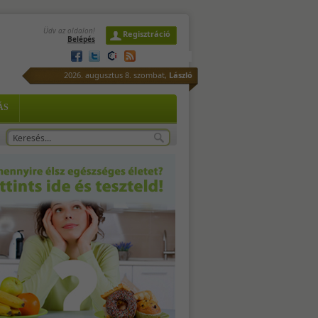
Üdv az oldalon!
Regisztráció
Belépés
és
2026. augusztus 8. szombat,
László
ÁS
li
ej,
x,
is.