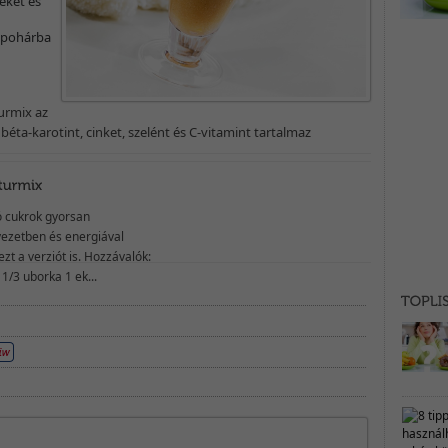
éket és
 pohárba
turmix az
béta-karotint, cinket, szelént és C-vitamint tartalmaz
ó cukrok gyorsan
vezetben és energiával
 ezt a verziót is. Hozzávalók:
1/3 uborka 1 ek...