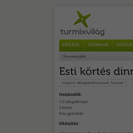
FŐOLDAL
TURMIXOK
EGÉSZSÉ
Nyereményjáték
Kategória:
Méregtelenítő turmixok
,
Turmixok
Hozzávalók:
1/2 sárgadinnye
2 körte
friss gyömbér
Elkészítés: