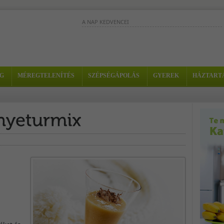
A NAP KEDVENCEI
Ez a finom ital tele van vitaminokkal,
ásványi anyagokkal, rendkívül tápláló 
energetizáló. - Hozzávalók: - 3...
G
MÉREGTELENÍTÉS
SZÉPSÉGÁPOLÁS
GYEREK
HÁZTART
Komplett, vitamindús regge
egyetlen pohárban. -
Hozzávalók: - 1/4 ananász - 1 alma - 1 dl tej (tehént
szójatej,...
Gyorsan és könnyen elkészíthető turmi
amellyel helyettesíthető akár a reggeli 
- Hozzávalók: - 1 papaja - 1/2...