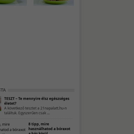
TESZT – Te mennyire élsz egészséges
életet?
A következő tesztet a 21napalatt.hu-n
találtuk. Egyszerűen csak ...
8 tipp, mire
használhatod a bóraxot
a ház körül