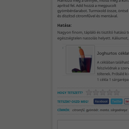
Hámozd meg a dinnyét, mosd meg a kört
aprítsd fel. Add hozzá a megpucolt
gyömbérdarabot. Turmixold össze, öntsd
és díszítsd citromfűvel és mentával.
Hatása:
Nagyon finom, tápláló és tisztító hatású 
egészségtelen nassolás helyett. Káliumot, 
A céklában találhat
felszívódnak a szer
töltenek. Próbáld ki
1 cékla 1 sárgarépa 
HOGY TETSZETT?
TETSZIK? OSZD MEG!
CÍMKÉK:
citromfű
,
gyömbér
,
menta
,
sárgadinnye