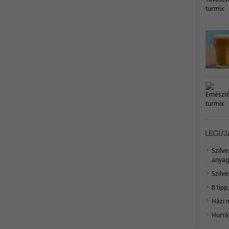
Szilv
anyag
Szilve
8 tipp
Házi 
Hurrá,