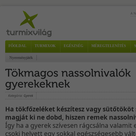
A 
FŐOLDAL
TURMIXOK
EGÉSZSÉG
MÉREGTELENÍTÉS
Hoz
Nyereményjáték
szó
Kategória:
Gyerek
Ha tökfőzeléket készítesz vagy sütőtököt 
magját ki ne dobd, hiszen remek nassolniv
Így ha a gyerek szívesen rágcsálna valamit 
csoki helyett egy sokkal egészségesebb vált