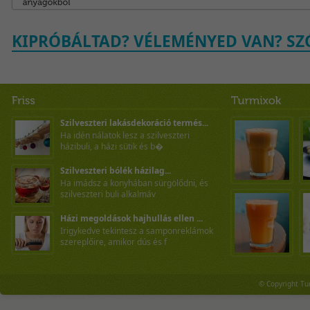
KIPRÓBÁLTAD? VÉLEMÉNYED VAN? SZÓ
Szilveszteri lakásdekoráció termés...
Ha idén nálatok lesz a szilveszteri
házibuli, a házi sütik és b�
Szilveszteri bólék házilag...
Ha imádsz a konyhában sürgölődni, és
szilveszteri buli alkalmáv
Házi megoldások hajhullás ellen ...
Irigykedve tekintesz a samponreklámok
szereplőire, amikor dús és f
© Copyright Tu