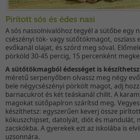
A sós nassolnivalóhoz tegyél a sütőbe egy n
csészényi tök- vagy sütőtökmagot, oszlass e
evőkanál olajat, és szórd meg sóval. Előmel
pörköld 30-45 percig, 15 percenként megke
A sütőtökmagból édességet is készíthetsz
méretű serpenyőben olvassz meg négy evők
bele négycsészényi pörkölt magot, adj hozz
barnacukrot és két teáskanál chilit. A karam
magokat sütőpapíron szárítsd meg. Vegyes r
készíthetsz: egyszerűen keverj össze piríto
kókuszchipset, datolyát, diót és mandulát, m
zacskókba. A gyerekek ezt az iskolába is elvi
uzsonnára.