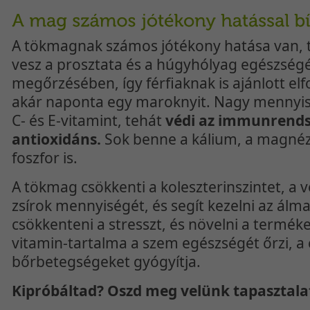
A tökmagnak számos jótékony hatása van, t
vesz a prosztata és a húgyhólyag egészség
megőrzésében, így férfiaknak is ajánlott el
akár naponta egy maroknyit. Nagy mennyi
C- és E-vitamint, tehát
védi az immunrends
antioxidáns.
Sok benne a kálium, a magnézi
foszfor is.
A tökmag csökkenti a koleszterinszintet, a 
zsírok mennyiségét, és segít kezelni az álm
csökkenteni a stresszt, és növelni a termék
vitamin-tartalma a szem egészségét őrzi, a 
bőrbetegségeket gyógyítja.
Kipróbáltad? Oszd meg velünk tapasztala