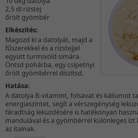
10 dkg datolya
2,5 dl rizstej
őrölt gyömbér
Elkészítés:
Magozd ki a datolyát, majd a
fűszerekkel és a rizstejjel
együtt turmixold simára.
Öntsd pohárba, egy csipetnyi
őrölt gyömbérrel díszítsd.
Hatása:
A datolya B-vitamint, folsavat és káliumot t
energiaszintet, segít a vérszegénység lekü
fáradtság leküzdésére is hatékonyan haszná
mandulával és a gyömbérrel különleges ízt
az italnak.