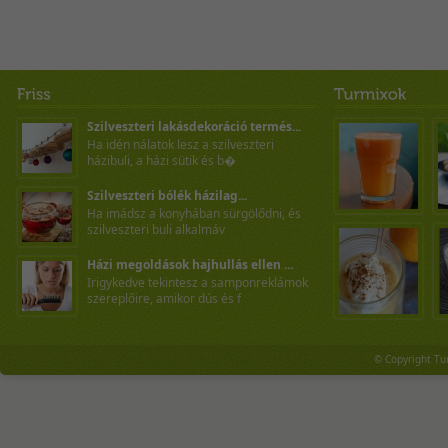
Szilveszteri lakásdekoráció termés...
Ha idén nálatok lesz a szilveszteri
házibuli, a házi sütik és b�
Szilveszteri bólék házilag...
Ha imádsz a konyhában sürgölődni, és
szilveszteri buli alkalmáv
Házi megoldások hajhullás ellen ...
Irigykedve tekintesz a samponreklámok
szereplőire, amikor dús és f
© Copyright Tu