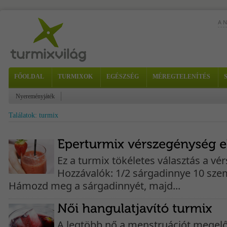
A 
FŐOLDAL
TURMIXOK
EGÉSZSÉG
MÉREGTELENÍTÉS
Nyereményjáték
Az 
Találatok: turmix
er
vit
Ez a turmix tökéletes választás a vé
Hozzávalók: 1/2 sárgadinnye 10 szem
Hámozd meg a sárgadinnyét, majd...
A legtöbb nő a menstruációt mege