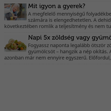
A megfelelő mennyiségű folyadékbev
számára is elengedhetetlen. A dehid
következtében romlik a teljesítmény és nem tu
Fogyassz naponta legalább ötször z
gyümölcsöt – hangzik a nép okítás. A
azonban már nem ennyire egyszerű. Előfordul,.