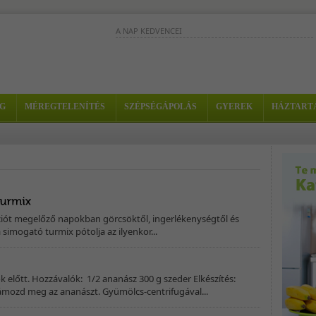
A NAP KEDVENCEI
Ez a turmix tökéletes választás a
vérszegénység ellen. - Hozzávalók: - 1
sárgadinnye - 10 szem eper -...
Ez a turmix segíti az
G
MÉREGTELENÍTÉS
SZÉPSÉGÁPOLÁS
GYEREK
HÁZTART
emésztést és serkenti az
anyagcserét. - Hozzávalók:
1/8 kelkáposzta - 1/4
ananász - 2 alma...
A magas C-vitamin tartalma miatt ez a turmix jó
választás megfázásos időszakban. - Hozzávalók: - 
kiwi - 1 kisebb...
iót megelőző napokban görcsöktől, ingerlékenységtől és
 simogató turmix pótolja az ilyenkor...
ok előtt. Hozzávalók: 1/2 ananász 300 g szeder Elkészítés:
mozd meg az ananászt. Gyümölcs-centrifugával...