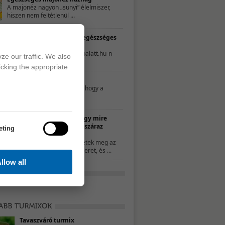
A majonéz nagyon „sunyi” élelmiszer,
hiszen nem feltétlenül ...
TESZT – Te mennyire élsz egészséges
életet?
A következő tesztet a 21napalatt.hu-n
ze our traffic. We also
találtuk. Egyszerűen csak ...
icking the appropriate
Mit nassoljon a gyerek?
Néhány szülő úgy gondolja, hogy a
nassolás rosszat ...
10 ötlet, hogy mire
használd a száraz
eting
kenyeret
Ha nem ettétek meg az
összes kenyeret, és ...
llow all
Tavaszváró turmix