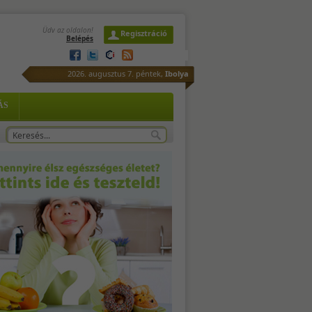
Üdv az oldalon!
Regisztráció
Belépés
/2
2026. augusztus 7. péntek,
Ibolya
ÁS
 -
2