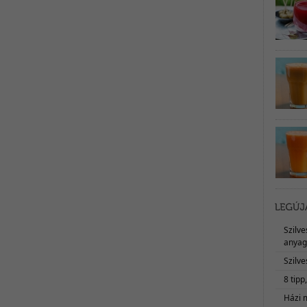
Szilv
anyag
Szilve
8 tipp
Házi 