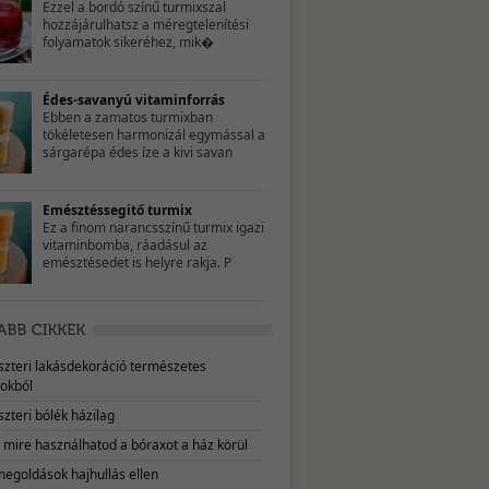
Ezzel a bordó színű turmixszal
hozzájárulhatsz a méregtelenítési
folyamatok sikeréhez, mik�
Édes-savanyú vitaminforrás
Ebben a zamatos turmixban
tökéletesen harmonizál egymással a
sárgarépa édes íze a kivi savan
Emésztéssegitő turmix
Ez a finom narancsszínű turmix igazi
vitaminbomba, ráadásul az
emésztésedet is helyre rakja. P
eszteri lakásdekoráció természetes
okból
szteri bólék házilag
, mire használhatod a bóraxot a ház körül
megoldások hajhullás ellen