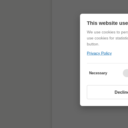
This website us
We use cookies to pers
use cookies for statist
button.
Privacy Policy
Necessary
Declin