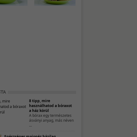
8 tipp, mire
használhatod a bóraxot
a ház körül
A bórax egy természetes
ásványi anyag, más néven
...
Egészséges majonéz házilag