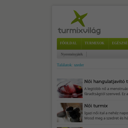
FŐOLDAL
TURMIXOK
EGÉSZSÉ
Nyereményjáték
Találatok: szeder
A legtöbb nő a menstruác
fáradtságtól szenved. Ez a
Igazi női ital a nehéz nap
Mosd meg a szedret és há