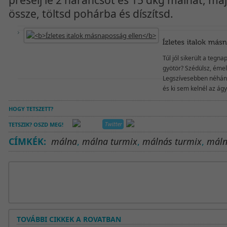
össze, töltsd pohárba és díszítsd.
Túl jól sikerült a tegn
gyötör? Szédülsz, émel
Legszívesebben néhány
és ki sem kelnél az ágy
HOGY TETSZETT?
TETSZIK? OSZD MEG!
CÍMKÉK:
málna
,
málna turmix
,
málnás turmix
,
máln
TOVÁBBI CIKKEK A ROVATBAN