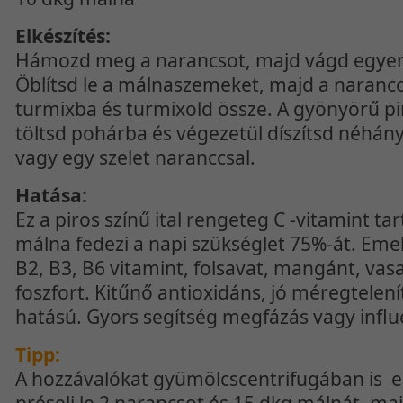
Elkészítés:
Hámozd meg a narancsot, majd vágd egyen
Öblítsd le a málnaszemeket, majd a narancc
turmixba és turmixold össze. A gyönyörű pir
töltsd pohárba és végezetül díszítsd néhá
vagy egy szelet naranccsal.
Hatása:
Ez a piros színű ital rengeteg C -vitamint ta
málna fedezi a napi szükséglet 75%-át. Emel
B2, B3, B6 vitamint, folsavat, mangánt, vasa
foszfort. Kitűnő antioxidáns, jó méregtelení
hatású. Gyors segítség megfázás vagy influ
Tipp:
A hozzávalókat gyümölcscentrifugában is e
préselj le 2 narancsot és 15 dkg málnát, maj