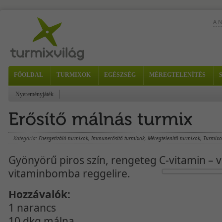
A 
FŐOLDAL
TURMIXOK
EGÉSZSÉG
MÉREGTELENÍTÉS
Nyereményjáték
A f
afr
cuk
Kategória:
Energetizáló turmixok
,
Immunerősítő turmixok
,
Méregtelenítő turmixok
,
Turmixo
Gyönyörű piros szín, rengeteg C-vitamin – v
vitaminbomba reggelire.
Hozzávalók:
1 narancs
10 dkg málna