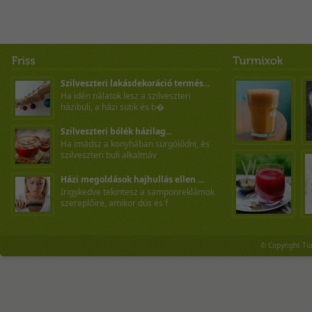
Szilveszteri lakásdekoráció termés...
Ha idén nálatok lesz a szilveszteri
házibuli, a házi sütik és b�
Szilveszteri bólék házilag...
Ha imádsz a konyhában sürgölődni, és
szilveszteri buli alkalmáv
Házi megoldások hajhullás ellen ...
Irigykedve tekintesz a samponreklámok
szereplőire, amikor dús és f
© Copyright Tu