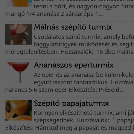
tenni a bőrt, és nagyon-nagyon finom
mangó 1/4 ananász 2 sárgarépa 1...
Csodálatos színű turmix, amely befo
faggyúmirigyek működését és segít
méregtelenítésben. Hozzávalók: 15 dkg málna 
Az eper és az ananász íze külön-külö
együtt viszont fantasztikus. Hozzáva
narancs 5-6 szem eper Elkészítés: Préseld...
Könnyen elkészíthető turmix, ami jót
szépségednek. Hozzávalók: 1 papaja
Elkészítés: Hámozd meg a papaját és magozd ki