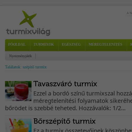
A 
FŐOLDAL
TURMIXOK
EGÉSZSÉG
MÉREGTELENÍTÉS
Nyereményjáték
verz
Találatok: szépítő turmix
Nag
Hoz
Elk
Ezzel a bordó színű turmixszal hozzá
méregtelenítési folyamatok sikeréh
bőrödet is szebbé teheted. Hozzávalók: 1/2...
Ez a turmix összetevőinek köszönhe